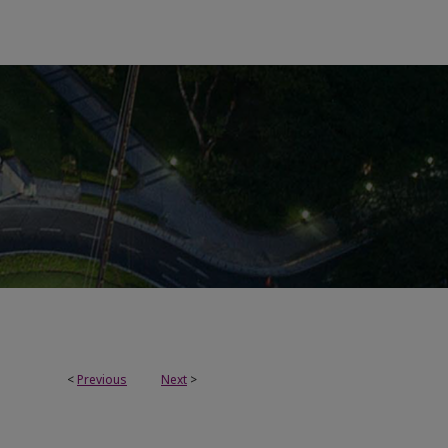
<
Previous
Next
>