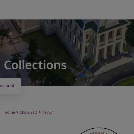
Account
>
>
Home
Chula-ETD
19787