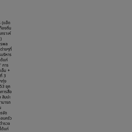
์ (แอ๊ด
้องถิ่น
เคราะห์
า)
ัชรพล
ต่างๆที่
รบริหาร
ด้แก่
ง" การ
อเอ็ม +
ี่ 3
ทุ่ง
553 ยุค
ดการสื่อ
ล ลิมปะ
มสามารถ
น
รจัด
รอบครัว
งตำรวจ
ด้แก่