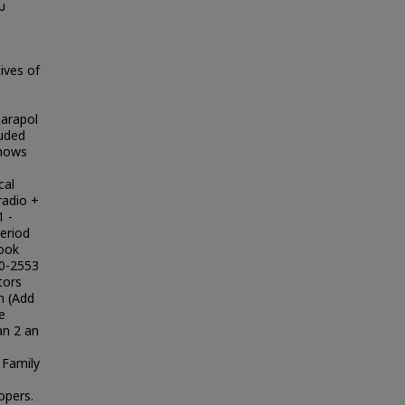
คม
ives of
harapol
luded
shows
cal
radio +
 -
eriod
ook
40-2553
tors
n (Add
e
an 2 an
 Family
opers.