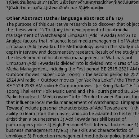
1)ปัจจัยด้านสังคมและการเมือง 2)ปัจจัยทางด้านเหตุการณ์ต่างๆที่เกิดขึ้นในสัง
3)ปัจจัยด้านเศรษฐกิจ 4)เจ้าของสินค้า และ 5)ผู้ฟังและผู้ชม
Other Abstract (Other language abstract of ETD)
The purpose of this qualitative research is to discover that object
the thesis were: 1) To study the development of local media
management of Watcharapol Limpapan (Add Tewada) and 2) To
Analyze factors that influence local media management of Watc
Limpapan (Add Tewada). The Methodology used in this study inc
depth interview and documentary research. Result of the study 
the development of local media management of Watcharapol
Limpapan (Add Tewada) is divided into is divided into 4 Eras of Lo
Media Management, including the First period BE 2515-2521 AM 
Outdoor movies "Super Look Toong" / the Second period BE 2521
2524 AM radio + Outdoor movies "Jor Yak Paa Loke" / the Third p
BE 2524-2533 AM radio + Outdoor movies "Jor Kong Radar" + "L
Toong Thai Rath" Folk Music Band and The Fourth period BE 25
Radio broadcast "Media owner" into "Product owner. Factors fac
that influence local media management of Watcharapol Limpapa
Tewada) include personal characteristics of Add Tewada are 1) th
ability to learn from the master, and can be adapted to better th
artist than a businessman 3) Add Tewada has skill based of
paratroopers police 4) High Personnel Skill. Internal factors are 1)
business management style 2) The skills and characteristics of
employee 3) Production management methods of police paratro