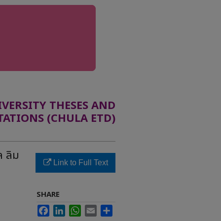
ERSITY THESES AND
TATIONS (CHULA ETD)
ล ลิม
Link to Full Text
SHARE
Facebook
LinkedIn
WhatsApp
Email
Share