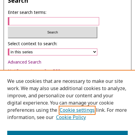
Search
Enter search terms:
Select context to search:
Advanced Search
Notify me via email or
RSS
We use cookies that are necessary to make our site
Browse
work. We may also use additional cookies to analyze,
Collections
improve, and personalize our content and your
digital experience. You can manage your cookie
Disciplines
preferences using the
Cookie settings
link. For more
Authors
information, see our
Cookie Policy
Author Corner