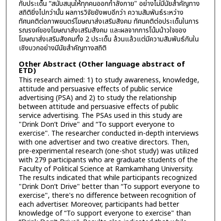
กับประเด็น “สนับสนุนให้ทุกคนออกกำลังกาย" อย่างไม่มีนัยสำคัญทาง
สถิติยิ่งไปกว่านั้น ผลการวิจัยยังพบอีกว่า ความสัมพันธ์ระหว่าง
ทัศนคติต่อภาพยนตร์โฆษณาส่งเสริมสังคม ทัศนคติต่อประเด็นในการ
รณรงค์ของโฆษณาส่งเสริมสังคม และผลจากการโน้มน้าวใจของ
โฆษณาส่งเสริมสังคมทั้ง 2 ประเด็น ล้วนแล้วแต่มีความสัมพันธ์กันใน
เชิงบวกอย่างมีนัยสำคัญทางสถิติ
Other Abstract (Other language abstract of
ETD)
This research aimed: 1) to study awareness, knowledge,
attitude and persuasive effects of public service
advertising (PSA) and 2) to study the relationship
between attitude and persuasive effects of public
service advertising. The PSAs used in this study are
"Drink Don’t Drive" and “To support everyone to
exercise". The researcher conducted in-depth interviews
with one advertiser and two creative directors. Then,
pre-experimental research (one-shot study) was utilized
with 279 participants who are graduate students of the
Faculty of Political Science at Ramkamhang University.
The results indicated that while participants recognized
"Drink Don’t Drive" better than “To support everyone to
exercise", there's no difference between recognition of
each advertiser. Moreover, participants had better
knowledge of “To support everyone to exercise" than