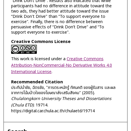
“Drink Don’t Drive". Results also indicated that while
participants had no difference in attitude toward the
two ads, they had better attitude toward the issue
“Drink Don't Drive" than “To support everyone to
exercise". Finally, there is no difference between
persuasive effects of “Drink Don’t Drive" and “To
support everyone to exercise".
Creative Commons License
This work is licensed under a
Creative Commons
Attribution-NonCommercial-No Derivative Works 4.0
International License
.
Recommended Citation
ประทีปนำชัย, ฉัตรชัย, "การตระหนักรู้ ทัศนคติ ของผู้รับสาร และผล
จากการโน้มน้าวใจของโฆษณาส่งเสริมสังคม" (2005).
Chulalongkorn University Theses and Dissertations
(Chula ETD)
. 19714.
https://digital.car.chula.ac.th/chulaetd/19714