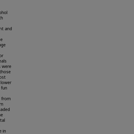
ohol
th
nt and
he
age
or
eals
s were
 those
ost
 lower
 fun
d from
om
suaded
he
tal
m
e in