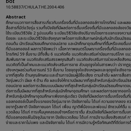
DOI
10.58837/CHULA.THE.2004.406
Abstract
ศึกษาแนวทางการสื่อสารเกี่ยวกับเครื่องดื่มที่มีแอลกอฮอล์ทางโทรทัศน์ และผล
สื่อสารที่มีต่อวัยรุ่น รวมทั้งปัจจัยที่มีผลต่อการดื่มเครื่องดื่มที่มีแอลกอฮอล์ของวั
ใช้ระเบียบวิธีวิจัย 2 รูปแบบคือ ระเบียบวิธีวิจัยเชิงปริมาณโดยการแจกแจงความถ
ร้อยละ และระเบียบวิธีวิจัยเชิงคุณภาพโดยการจัดสัมภาษณ์กลุ่มกับนักเรียนมัธย
ตอนต้น นักเรียนมัธยมศึกษาตอนปลาย และนักศึกษาอุดมศึกษาที่ดื่มหรือเคยดื่มเคร
ที่มีแอลกอฮอล์ ผลการวิจัยพบว่า เนื้อหาภาพยนตร์โฆษณาเครื่องดื่มที่มีแอลกอ
โทรทัศน์ 59 ชิ้นงาน มีทั้งสิ้น 6 แนวคิดคือ แนวคิดส่งเสริมค่านิยมการบริโภค แน
สัมพันธภาพ แนวคิดส่งเสริมสรรพคุณสินค้า แนวคิดส่งเสริมการช่วยเหลือสังค
แนวคิดที่เป็นคำคมและแนวคิดส่งเสริมการขาย ส่วนจุดจูงใจในสารพบว่า ปรากฏจุ
เชิงเหตุผลร่วมกับอารมณ์ 53 ชิ้นงาน โดยจุดจูงใจเชิงเหตุผลและจุดจูงใจเชิงอาร
มากที่สุดคือ ด้านคุณลักษณะและด้านการนิยมผู้มีชื่อเสียง ตามลำดับ ผลการสื่อสารท
วัยรุ่นพบว่า มีผล 4 ด้าน คือ ผลแจ้งให้ทราบมีผลมากที่สุดสำหรับกลุ่มนักเรียนมั
ตอนปลาย ผลต่อการเลียนแบบมีผลมากที่สุดสำหรับกลุ่มนักเรียนมัธยมศึกษาตอ
ต่อการดื่มมีผลมากที่สุดสำหรับกลุ่มนักศึกษาอุดมศึกษา และผลต่อการอยากออกไป
สำหรับกลุ่มนักศึกษาอุดมศึกษาเพียงกลุ่มเดียว ปัจจัยที่มีผลต่อการดื่มเครื่องดื่มที่ม
แอลกอฮอล์เป็นครั้งแรกของวัยรุ่นมาจาก ปัจจัยภายใน ได้แก่ ความอยากลอง ค
อยากรู้รสชาติ ปัจจัยภายนอก ได้แก่ เพื่อน ญาติพี่น้องและพ่อแม่ ชักชวนให้ดื่ม แ
แวดล้อม ได้แก่ การเห็นบุคคลรอบข้างหรือดาราดื่ม ส่วนปัจจัยที่มีผลต่อการดื่มเครื
ที่มีแอลกอฮอล์ในปัจจุบันมาจาก ปัจจัยแวดล้อม ได้แก่ การมีงานเลี้ยงสังสรรค์ กา
ง่ายและราคาไม่แพง และปัจจัยภายใน ได้แก่ การมีความรู้หรือทัศนคติที่ดีต่อการดื