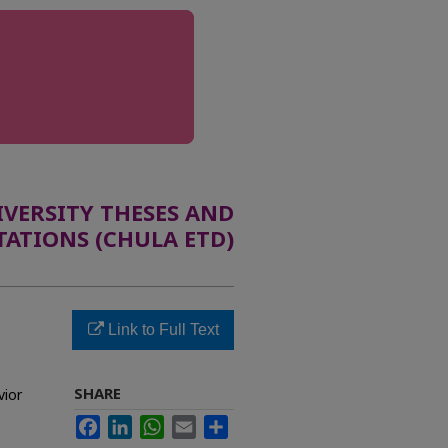
ERSITY THESES AND
TATIONS (CHULA ETD)
Link to Full Text
SHARE
vior
Facebook
LinkedIn
WhatsApp
Email
Share