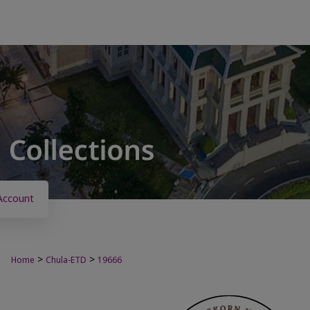
Account
>
>
Home
Chula-ETD
19666