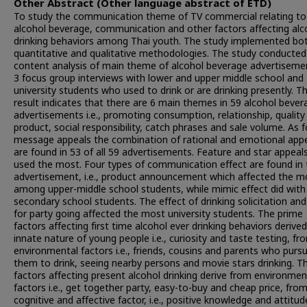
Other Abstract (Other language abstract of ETD)
To study the communication theme of TV commercial relating to
alcohol beverage, communication and other factors affecting alc
drinking behaviors among Thai youth. The study implemented bo
quantitative and qualitative methodologies. The study conducted
content analysis of main theme of alcohol beverage advertiseme
3 focus group interviews with lower and upper middle school and
university students who used to drink or are drinking presently. T
result indicates that there are 6 main themes in 59 alcohol bever
advertisements i.e., promoting consumption, relationship, quality
product, social responsibility, catch phrases and sale volume. As f
message appeals the combination of rational and emotional app
are found in 53 of all 59 advertisements. Feature and star appeal
used the most. Four types of communication effect are found in
advertisement, i.e., product announcement which affected the m
among upper-middle school students, while mimic effect did with
secondary school students. The effect of drinking solicitation and
for party going affected the most university students. The prime
factors affecting first time alcohol ever drinking behaviors derive
innate nature of young people i.e., curiosity and taste testing, fr
environmental factors i.e., friends, cousins and parents who pur
them to drink, seeing nearby persons and movie stars drinking. T
factors affecting present alcohol drinking derive from environmen
factors i.e., get together party, easy-to-buy and cheap price, fro
cognitive and affective factor, i.e., positive knowledge and attitud