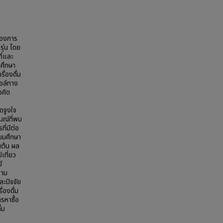
ของการ
ยรุ่น โดย
ี่และ
มศึกษา
ื่องดื่ม
ฮอล์ทาง
วคิด
ม
ดจูงใจ
มณ์ที่พบ
ี่มีต่อ
ธยมศึกษา
นต้น ผล
เที่ยว
ี
วาม
ละปัจจัย
่องดื่ม
รหาซื้อ
่ม