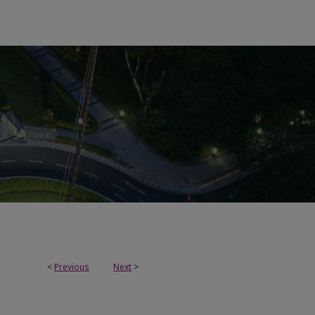
<
Previous
Next
>