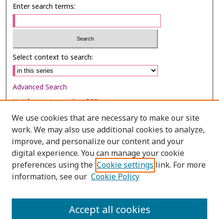
Enter search terms:
Select context to search:
Advanced Search
Notify me via email or
RSS
We use cookies that are necessary to make our site
Browse
work. We may also use additional cookies to analyze,
Collections
improve, and personalize our content and your
digital experience. You can manage your cookie
Disciplines
preferences using the
Cookie settings
link. For more
Authors
information, see our
Cookie Policy
Author Corner
Author FAQ
Accept all cookies