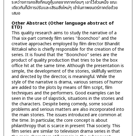
ระหว่างการคงสิ่งที่คนดูคุ้นเคยจากภาคก่อนๆ เอาไว้ส่วนหนึ่ง ขณะ
เดียวกันก็มีการปรับและเสิรมสิ่งใหม่ๆ เข้าในภาพยนตร์ภาคต่อด้วย
เสมอ
Other Abstract (Other language abstract of
ETD)
This quality research aims to study the narrative of a
Thai six-part comedy film series "Boonchoo" and the
creative approaches employed by film director Bhandit
Rittakol who is chiefly responsible for the creation of the
series. It is found that the "Boonchoo" series are the
product of quality production that tries to be the box
office hit at the same time. Although the presentation is
simple, the development of the stories, skillfully written
and directed by the director, is meaningful. While the
style of the narrative is drama, various senses of humor
are added to the plots by means of film script, film
techniques and the performers. Good examples can be
seen in the use of slapstick, situations in the stories and
the characters. Despite being comedy, some social
problems and serious matters are also incorporated into
the main stories. The issues introduced are common at
the time. In particular, the core concept is about
philanthropy that is scarce in present Thai society. This
film series are similar to television drama series in that