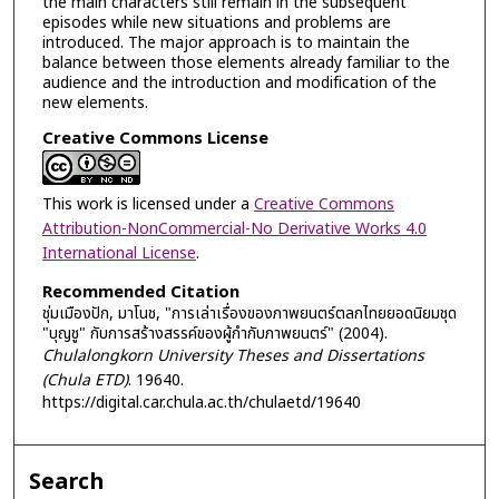
the main characters still remain in the subsequent
episodes while new situations and problems are
introduced. The major approach is to maintain the
balance between those elements already familiar to the
audience and the introduction and modification of the
new elements.
Creative Commons License
This work is licensed under a
Creative Commons
Attribution-NonCommercial-No Derivative Works 4.0
International License
.
Recommended Citation
ชุ่มเมืองปัก, มาโนช, "การเล่าเรื่องของภาพยนตร์ตลกไทยยอดนิยมชุด
"บุญชู" กับการสร้างสรรค์ของผู้กำกับภาพยนตร์" (2004).
Chulalongkorn University Theses and Dissertations
(Chula ETD)
. 19640.
https://digital.car.chula.ac.th/chulaetd/19640
Search