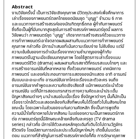
Abstract
งานวิจัยครั้งนี้ เป็นการวิจัยเชิงคุณภาพ มีวัตถุประสงค์เพื่อศึกษาการ
เล่าเรื่องของภาพยนตร์ตลกไทยยอดนิยมชุด "บุญชู" จำนวน 6 ภาค
และแนวทางการสร้างสรรค์ของบัณฑิตฤทธิ์ถกล ผู้กำกับภาพยนตร์
ซึ่งถือเป็นผู้ที่มีบทบาทสูงสุดในการสร้างสรรค์ภาพยนตร์ชุดนี้ ผลการ
วิจัยพบว่า ภาพยนตร์ชุด "บุญชู" เกิดจากการสร้างสรรค์ด้วยแนวทาง
การทำภาพยนตร์เอาใจตลาดผสมผสานกับแนวทางการทำภาพยนตร์
คุณภาพ กล่าวคือ มีการนำเสนอที่เน้นความเรียบง่าย ไม่ซับซ้อน แต่มี
ความเข้มข้นของการดำเนินเรื่องจากความชำนาญของผู้กำกับ
ภาพยนตร์ในฐานะมือเขียนบทคุณภาพ โดยใช้สูตรการเล่าเรื่องแบบ
ภาพยนตร์ชีวิต (drama) ผสมผสานกับรสชาติที่ครบรสแบบไทยๆ และ
การสร้างอารมณ์ขันที่หลากหลาย ทั้งด้วยบทภาพยนตร์ เทคนิคทาง
ภาพยนตร์ และองค์ประกอบทางการแสดงของนักแสดง อาทิ อารมณ์
ขันแบบเอะอะมะเทิ่ง อารมณ์ขันจากโครงเรื่องและตัวละคร จนถึง
อารมณ์ขันจากคำพูดและความคิดเชิงเสียดสี แม้ภาพยนตร์จะนำด้วย
อารมณ์ขัน แต่ก็มีการสอดแทรกสาระทางความคิดและนำประเด็น
ปัญหาสังคมต่างๆ มานำเสนอในเนื้อเรื่อง ซึ่งปัญหาต่างๆ นั้นก็มักเป็น
เรื่องราวใกล้ตัวและสอดคล้องกับสิ่งที่พบเห็นได้โดยทั่วไปในสังคมไทย
ขณะนั้น โดยเฉพาะในส่วนของแก่นความคิดหลัก ซึ่งเป็นการพูดถึง
ความมีน้ำใจที่ขาดหายไปจากสังคม ในแง่ของความเป็นภาพยนตร์ภาค
ต่อ ภาพยนตร์ชุดนี้มีลักษณะคล้ายคลึงกับละครชุด (TV drama
series) กล่าวคือ มีการใช้ตัวละครหลักชุดเดิมที่เติบโตไปตามวัฎจักร
ชีวิตจริง โดยมีสถานการณ์และประเด็นปัญหาใหม่ๆ เกิดขึ้นในแต่ละ
ตอน แนวทางที่สำคัญในการสร้างสรรค์ภาคต่อก็คือ การรักษาดุลภาพ