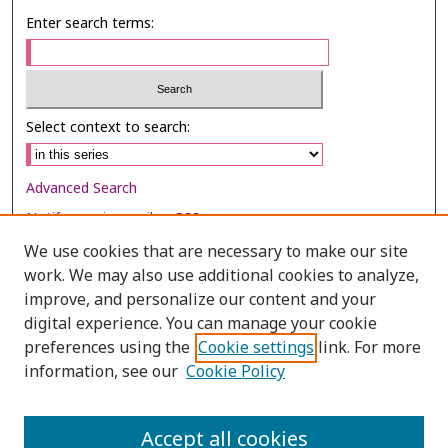
Enter search terms:
Select context to search:
Advanced Search
Notify me via email or
RSS
We use cookies that are necessary to make our site
Browse
work. We may also use additional cookies to analyze,
Collections
improve, and personalize our content and your
digital experience. You can manage your cookie
Disciplines
preferences using the
Cookie settings
link. For more
Authors
information, see our
Cookie Policy
Author Corner
Author FAQ
Accept all cookies