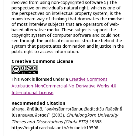
involved from using non-copyrighted software 5) The
perspective on individual's natural right, which is one of
the perspectives on intellectual property system, is the
mainstream way of thinking that dominates the mindset
of most interview subjects that are operators of web-
based alternative media. These subjects support the
copyright system of computer software and could not
see through the political economic structure behind the
system that perpetuates domination and injustice in the
public right to access information.
Creative Commons License
This work is licensed under a
Creative Commons
Attribution-NonCommercial-No Derivative Works 4.0
International License
.
Recommended Citation
เล้าสกุล, สิทธิสันติ, "องค์กรสื่อทางเลือกบนเวิลด์ไวด์เว็บ กับลิขสิทธิ์
โปรแกรมคอมพิวเตอร์" (2003).
Chulalongkorn University
Theses and Dissertations (Chula ETD)
. 19598.
https://digital.car.chula.ac.th/chulaetd/19598