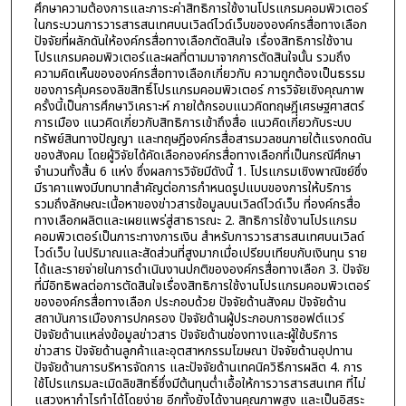
ศึกษาความต้องการและภาระค่าสิทธิการใช้งานโปรแกรมคอมพิวเตอร์
ในกระบวนการวารสารสนเทศบนเวิลด์ไวด์เว็บขององค์กรสื่อทางเลือก
ปัจจัยที่ผลักดันให้องค์กรสื่อทางเลือกตัดสินใจ เรื่องสิทธิการใช้งาน
โปรแกรมคอมพิวเตอร์และผลที่ตามมาจากการตัดสินใจนั้น รวมถึง
ความคิดเห็นขององค์กรสื่อทางเลือกเกี่ยวกับ ความถูกต้องเป็นธรรม
ของการคุ้มครองลิขสิทธิ์โปรแกรมคอมพิวเตอร์ การวิจัยเชิงคุณภาพ
ครั้งนี้เป็นการศึกษาวิเคราะห์ ภายใต้กรอบแนวคิดทฤษฎีเศรษฐศาสตร์
การเมือง แนวคิดเกี่ยวกับสิทธิการเข้าถึงสื่อ แนวคิดเกี่ยวกับระบบ
ทรัพย์สินทางปัญญา และทฤษฎีองค์กรสื่อสารมวลชนภายใต้แรงกดดัน
ของสังคม โดยผู้วิจัยได้คัดเลือกองค์กรสื่อทางเลือกที่เป็นกรณีศึกษา
จำนวนทั้งสิ้น 6 แห่ง ซึ่งผลการวิจัยมีดังนี้ 1. โปรแกรมเชิงพาณิชย์ซึ่ง
มีราคาแพงมีบทบาทสำคัญต่อการกำหนดรูปแบบของการให้บริการ
รวมถึงลักษณะเนื้อหาของข่าวสารข้อมูลบนเวิลด์ไวด์เว็บ ที่องค์กรสื่อ
ทางเลือกผลิตและเผยแพร่สู่สาธารณะ 2. สิทธิการใช้งานโปรแกรม
คอมพิวเตอร์เป็นภาระทางการเงิน สำหรับการวารสารสนเทศบนเวิลด์
ไวด์เว็บ ในปริมาณและสัดส่วนที่สูงมากเมื่อเปรียบเทียบกับเงินทุน ราย
ได้และรายจ่ายในการดำเนินงานปกติขององค์กรสื่อทางเลือก 3. ปัจจัย
ที่มีอิทธิพลต่อการตัดสินใจเรื่องสิทธิการใช้งานโปรแกรมคอมพิวเตอร์
ขององค์กรสื่อทางเลือก ประกอบด้วย ปัจจัยด้านสังคม ปัจจัยด้าน
สถาบันการเมืองการปกครอง ปัจจัยด้านผู้ประกอบการซอฟต์แวร์
ปัจจัยด้านแหล่งข้อมูลข่าวสาร ปัจจัยด้านช่องทางและผู้ใช้บริการ
ข่าวสาร ปัจจัยด้านลูกค้าและอุตสาหกรรมโฆษณา ปัจจัยด้านอุปทาน
ปัจจัยด้านการบริหารจัดการ และปัจจัยด้านเทคนิควิธีการผลิต 4. การ
ใช้โปรแกรมละเมิดลิขสิทธิ์ซึ่งมีต้นทุนต่ำเอื้อให้การวารสารสนเทศ ที่ไม่
แสวงหากำไรทำได้โดยง่าย อีกทั้งยังได้งานคุณภาพสูง และเป็นอิสระ