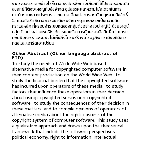
จากระบบตลาด อย่างไรก็ตาม องค์กรสื่อทางเลือกที่ใช้โปรแกรมละเมิด
ลิขสิทธิ์ก็ต้องเผชิญกับข้อจำกัด อุปสรรคและความไม่สะดวกในการ
ดำเนินงานหลายประการ จากความเสี่ยงต่อการละเมิดกฎหมายลิขสิทธิ์
5. แนวคิดสิทธิตามธรรมชาติของปัจเจกบุคคลกลายเป็นความคิด
กระแสหลัก ที่ครอบงำระบบคิดของกลุ่มตัวอย่างส่วนใหญ่ไว้ ด้วยเหตุนี้
กลุ่มตัวอย่างส่วนใหญ่จึงให้การยอมรับ การคุ้มครองลิขสิทธิ์โปรแกรม
คอมพิวเตอร์ และมองไม่เห็นถึงโครงสร้างเศรษฐกิจการเมืองที่มีการ
กดขี่และเอารัดเอาเปรียบ
Other Abstract (Other language abstract of
ETD)
To study the needs of World Wide Web-based
alternative media for copyrighted computer software in
their content production on the World Wide Web ; to
study the financial burden that the copyrighted software
has incurred upon operators of these media ; to study
factors that influence these operators in their decision
about using copyrighted versus non-copyrighted
software ; to study the consequences of their decision in
these matters; and to compile opinions of operators of
alternative media about the righteousness of the
copyright system of computer software. This study uses
a qualitative approach and draws upon the theoretical
framework that include the following perspectives :
political economy, right to information, intellectual