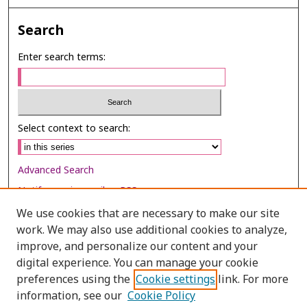
Search
Enter search terms:
Select context to search:
Advanced Search
Notify me via email or
RSS
We use cookies that are necessary to make our site
Browse
work. We may also use additional cookies to analyze,
Collections
improve, and personalize our content and your
digital experience. You can manage your cookie
Disciplines
preferences using the
Cookie settings
link. For more
Authors
information, see our
Cookie Policy