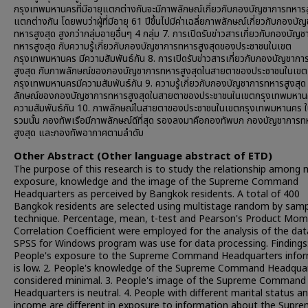
กรุงเทพมหานครที่มีอายุแตกต่างกันจะมีภาพลักษณ์เกี่ยวกับกองบัญชาการทหารส
แตกต่างกัน โดยพบว่าผู้ที่มีอายุ 61 ปีขึ้นไปมีค่าเฉลี่ยภาพลักษณ์เกี่ยวกับกองบั
ทหารสูงสุด สูงกว่ากลุ่มอายุอื่นๆ 4 กลุ่ม 7. การเปิดรับข่าวสารเกี่ยวกับกองบัญ
ทหารสูงสุด กับความรู้เกี่ยวกับกองบัญชาการทหารสูงสุดของประชาชนในเขต
กรุงเทพมหานคร มีความสัมพันธ์กัน 8. การเปิดรับข่าวสารเกี่ยวกับกองบัญชาก
สูงสุด กับภาพลักษณ์ของกองบัญชาการทหารสูงสุดในสายตาของประชาชนในเขต
กรุงเทพมหานครมีความสัมพันธ์กัน 9. ความรู้เกี่ยวกับกองบัญชาการทหารสูงสุด
ลักษณ์ของกองบัญชาการทหารสูงสุดในสายตาของประชาชนในเขตกรุงเทพมหาน
ความสัมพันธ์กัน 10. ภาพลักษณ์ในสายตาของประชาชนในเขตกรุงเทพมหานคร 
รวมนั้น กองทัพเรือมีภาพลักษณ์ดีที่สุด รองลงมาคือกองทัพบก กองบัญชาการท
สูงสุด และกองทัพอากาศตามลำดับ
Other Abstract (Other language abstract of ETD)
The purpose of this research is to study the relationship among 
exposure, knowledge and the image of the Supreme Command
Headquarters as perceived by Bangkok residents. A total of 400
Bangkok residents are selected using multistage random by samp
technique. Percentage, mean, t-test and Pearson's Product Mo
Correlation Coefficient were employed for the analysis of the dat
SPSS for Windows program was use for data processing. Findings:
People's exposure to the Supreme Command Headquarters info
is low. 2. People's knowledge of the Supreme Command Headquar
considered minimal. 3. People's image of the Supreme Command
Headquarters is neutral. 4. People with different marital status a
income are different in exposure to information about the Supr