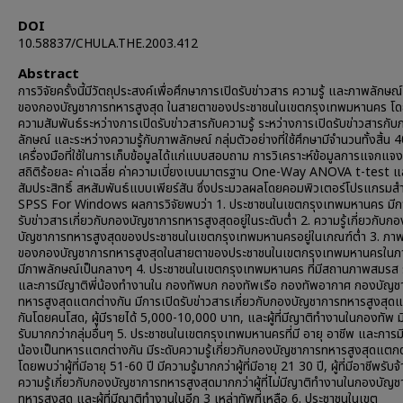
DOI
10.58837/CHULA.THE.2003.412
Abstract
การวิจัยครั้งนี้มีวัตถุประสงค์เพื่อศึกษาการเปิดรับข่าวสาร ความรู้ และภาพลักษณ์
ของกองบัญชาการทหารสูงสุด ในสายตาของประชาชนในเขตกรุงเทพมหานคร โด
ความสัมพันธ์ระหว่างการเปิดรับข่าวสารกับความรู้ ระหว่างการเปิดรับข่าวสารกั
ลักษณ์ และระหว่างความรู้กับภาพลักษณ์ กลุ่มตัวอย่างที่ใช้ศึกษามีจำนวนทั้งสิ้น
เครื่องมือที่ใช้ในการเก็บข้อมูลได้แก่แบบสอบถาม การวิเคราะห์ข้อมูลการแจกแจง
สถิติร้อยละ ค่าเฉลี่ย ค่าความเบี่ยงเบนมาตรฐาน One-Way ANOVA t-test แ
สัมประสิทธิ์ สหสัมพันธ์แบบเพียร์สัน ซึ่งประมวลผลโดยคอมพิวเตอร์โปรแกรมสำ
SPSS For Windows ผลการวิจัยพบว่า 1. ประชาชนในเขตกรุงเทพมหานคร มีก
รับข่าวสารเกี่ยวกับกองบัญชาการทหารสูงสุดอยู่ในระดับต่ำ 2. ความรู้เกี่ยวกับกอ
บัญชาการทหารสูงสุดของประชาชนในเขตกรุงเทพมหานครอยู่ในเกณฑ์ต่ำ 3. ภาพ
ของกองบัญชาการทหารสูงสุดในสายตาของประชาชนในเขตกรุงเทพมหานครใน
มีภาพลักษณ์เป็นกลางๆ 4. ประชาชนในเขตกรุงเทพมหานคร ที่มีสถานภาพสมรส 
และการมีญาติพี่น้องทำงานใน กองทัพบก กองทัพเรือ กองทัพอากาศ กองบัญช
ทหารสูงสุดแตกต่างกัน มีการเปิดรับข่าวสารเกี่ยวกับกองบัญชาการทหารสูงสุด
กันโดยคนโสด, ผู้มีรายได้ 5,000-10,000 บาท, และผู้ที่มีญาติทำงานในกองทัพ ม
รับมากกว่ากลุ่มอื่นๆ 5. ประชาชนในเขตกรุงเทพมหานครที่มี อายุ อาชีพ และการมี
น้องเป็นทหารแตกต่างกัน มีระดับความรู้เกี่ยวกับกองบัญชาการทหารสูงสุดแตกต
โดยพบว่าผู้ที่มีอายุ 51-60 ปี มีความรู้มากกว่าผู้ที่มีอายุ 21 30 ปี, ผู้ที่มีอาชีพรับจ้
ความรู้เกี่ยวกับกองบัญชาการทหารสูงสุดมากกว่าผู้ที่ไม่มีญาติทำงานในกองบัญ
ทหารสูงสุด และผู้ที่มีญาติทำงานในอีก 3 เหล่าทัพที่เหลือ 6. ประชาชนในเขต