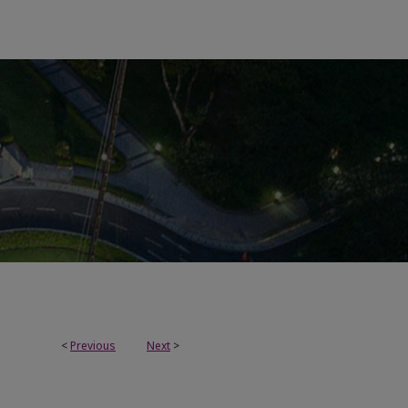
<
Previous
Next
>