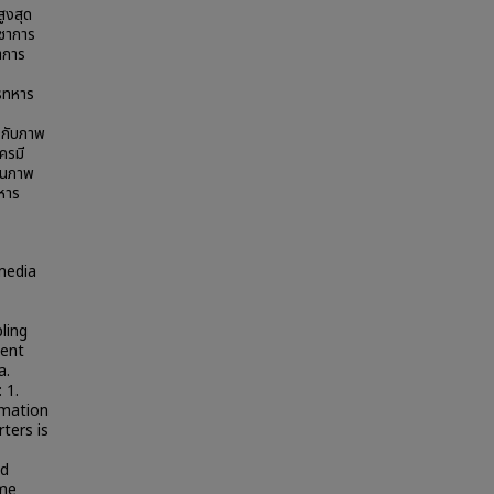
ูงสุด
ญชาการ
ชาการ
ารทหาร
 กับภาพ
ครมี
ในภาพ
หาร
media
ling
ment
a.
 1.
rmation
ters is
nd
eme