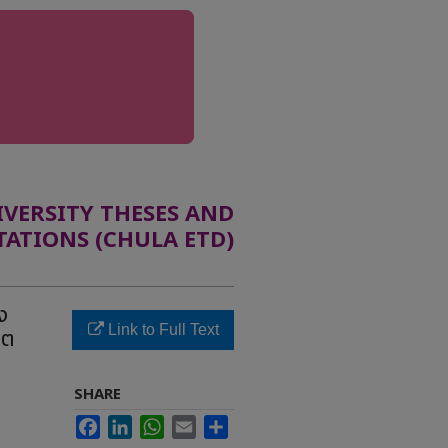
ERSITY THESES AND
TATIONS (CHULA ETD)
ง
Link to Full Text
ขต
SHARE
Facebook
LinkedIn
WhatsApp
Email
Share