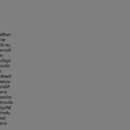
ยศึกษา
บภาพ
 400 คน
ความถี่
ละ
เร็จรูป
ารเปิด
ง
ลักษณ์
ภาพรวม
รายได้
าการ
แตกต่าง
ีการเปิด
ญาติพี่
่างกัน
างมี
ชาการ