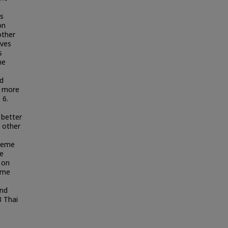
s
on
other
ives
s
me
d
e more
 6.
 better
 other
preme
e
 on
eme
and
3 Thai