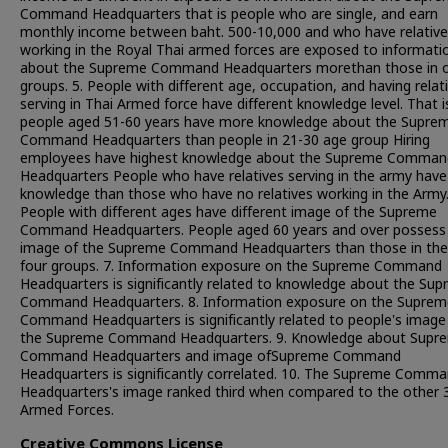
Command Headquarters that is people who are single, and earn
monthly income between baht. 500-10,000 and who have relative
working in the Royal Thai armed forces are exposed to informati
about the Supreme Command Headquarters morethan those in 
groups. 5. People with different age, occupation, and having relat
serving in Thai Armed force have different knowledge level. That i
people aged 51-60 years have more knowledge about the Supre
Command Headquarters than people in 21-30 age group Hiring
employees have highest knowledge about the Supreme Comman
Headquarters People who have relatives serving in the army hav
knowledge than those who have no relatives working in the Army.
People with different ages have different image of the Supreme
Command Headquarters. People aged 60 years and over possess
image of the Supreme Command Headquarters than those in the
four groups. 7. Information exposure on the Supreme Command
Headquarters is significantly related to knowledge about the Su
Command Headquarters. 8. Information exposure on the Suprem
Command Headquarters is significantly related to people's image
the Supreme Command Headquarters. 9. Knowledge about Supr
Command Headquarters and image ofSupreme Command
Headquarters is significantly correlated. 10. The Supreme Comm
Headquarters's image ranked third when compared to the other 
Armed Forces.
Creative Commons License