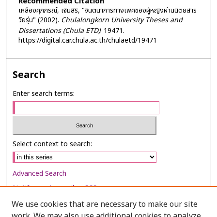
Recommended Citation
เหลืองศุภภรณ์, เจิมสิริ, "จินตนาการทางเพศของผู้หญิงผ่านนิตยสาร
วัยรุ่น" (2002).
Chulalongkorn University Theses and
Dissertations (Chula ETD)
. 19471.
https://digital.car.chula.ac.th/chulaetd/19471
Search
Enter search terms:
Select context to search:
Advanced Search
Notify me via email or
RSS
We use cookies that are necessary to make our site
Browse
work. We may also use additional cookies to analyze,