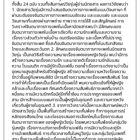
ทั้งสิ้น 24 ฉบับ รวมทั้งสัมภาษณ์วัยรุ่นผู้อ่านนิตยสาร ผลการวิจัยพบว่า
1. นิตยสารวัยรุ่นมีการนำเสนอจินตนาการทางเพศในแบบวัจนภาษา ที่
ผ่านระดับของจินตนาการทางเพศแบบชัดเจน และแอบแฝง และแบบอ
วัจนภาษาที่แสดงผ่านภาพถ่าย ภาพวาด การใช้สี และสัญลักษณ์ การ
วิเคราะห์จินตนาการทางเพศในเนื้อหานิตยสารพบว่า มีลักษณะของ
จินตนาการทางเพศในเนื้อหาเดียวกับ ความรักแฟชั่นและความงาม
เรื่องราวส่วนตัว/ภายในบ้าน ดนตรียอดนิยม และเนื้อหาที่ไม่ปรากฎ
จินตนาการทางเพศ ซึ่งสะท้อนจินตนาการทางเพศทั้งในบริบทสังคม
ไทยและสังคมตะวันตก 2. ลักษณะของจินตนาการทางเพศในนิตยสาร
วัยรุ่น เป็นกลวิธีสร้างความหมายเรื่องเพศของหญิงวัยรุ่น พบว่ามีการ
สร้างความหมายเรื่องความรัก และมายาคติเรื่องความรักอันแสน
หวาน โรแมนติก การมีคู่รักเป็นแฟชั่น ตอกย้ำเรื่องการแต่งงานว่าเป็น
จุดหมายสูงสุดสำหรับชีวิตผู้หญิง สร้างความเชื่อความหวังเรื่องความ
รักว่าขึ้นอยู่กับพรหมลิขิต มีการสร้างความหมายเรื่องเพศสัมพันธ์ โดย
การทำให้เรื่องเพศเป็นเรื่องที่เปิดเผยได้ พบความขัดแย้งที่ให้ผู้หญิง
กล้าและเก็บเรื่องเพศ ทัศนคติเรื่องความสัมพันธ์ทางเพศที่มากกว่า
หนึ่งคน การมีความรักหรือมีคู่รักที่ซ้ำซ้อน การปรากฎกายของเพศที่
สาม มีการส้างแบบแผนการเป็นผู้หญิงในอุดมคติ และความคาดหวัง
เกี่ยวกับผู้ชายในอุดมคติ 3. จากการวิเคราะห์เนื้อหาและสัมภาษณ์พบว่า
นิตยสารวัยรุ่น เป็นพื้นที่ในการสร้างความเห็นพ้อง ท้าทางอุดมการณ์
หลักของสังคมไทย และต่อรองเสนอทางเลือกใหม่ในเรื่องการเสนอ
จินตนาการทางเพศ ของผู้หญิงวัยรุ่น โดยพบความเห็นพ้องในกลุ่มวัย
รุ่นหญิง เรื่องการแต่งกายเซ็กซี่ตามแฟชั่น การมีความรักและคู่รัก
การมีเพศสัมพันธ์ การเที่ยวกลางคืนในหมู่วัยรุ่น และกลุ่มวัยรุ่นเพศที่
สาม ซึ่งความเห็นพ้องในเรื่องเหล่านี้เป็นการท้าทาย อุดมการณ์หลัก