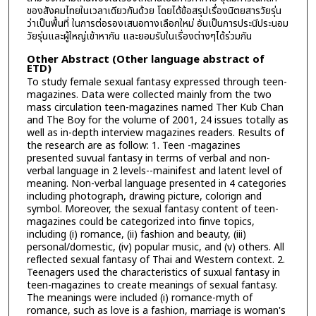
ของสังคมไทยในเวลาเดียวกันด้วย โดยได้ข้อสรุปเรื่องนิตยสารวัยรุ่น
ว่าเป็นพื้นที่ ในการต่อรองเสนอทางเลือกใหม่ อันเป็นการประนีประนอม
วัยรุ่นและผู้ใหญ่เข้าหากัน และยอมรับในเรื่องต่างๆได้ร่วมกัน
Other Abstract (Other language abstract of
ETD)
To study female sexual fantasy expressed through teen-
magazines. Data were collected mainly from the two
mass circulation teen-magazines named Ther Kub Chan
and The Boy for the volume of 2001, 24 issues totally as
well as in-depth interview magazines readers. Results of
the research are as follow: 1. Teen -magazines
presented suvual fantasy in terms of verbal and non-
verbal language in 2 levels--mainifest and latent level of
meaning. Non-verbal language presented in 4 categories
including photograph, drawing picture, colorign and
symbol. Moreover, the sexual fantasy content of teen-
magazines could be categorized into finve topics,
including (i) romance, (ii) fashion and beauty, (iii)
personal/domestic, (iv) popular music, and (v) others. All
reflected sexual fantasy of Thai and Western context. 2.
Teenagers used the characteristics of suxual fantasy in
teen-magazines to create meanings of sexual fantasy.
The meanings were included (i) romance-myth of
romance, such as love is a fashion, marriage is woman's