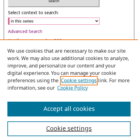
Select context to search:
Advanced Search
Notify me via email or
RSS
We use cookies that are necessary to make our site
Browse
work. We may also use additional cookies to analyze,
Collections
improve, and personalize our content and your
digital experience. You can manage your cookie
Disciplines
preferences using the
Cookie settings
link. For more
Authors
information, see our
Cookie Policy
Author Corner
Author FAQ
Accept all cookies
Cookie settings