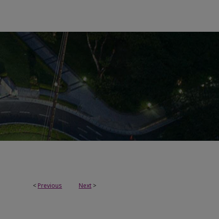
<
Previous
Next
>