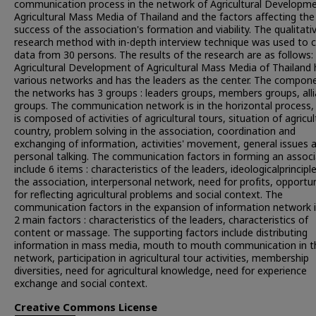
communication process in the network of Agricultural Developme
Agricultural Mass Media of Thailand and the factors affecting the
success of the association's formation and viability. The qualitati
research method with in-depth interview technique was used to c
data from 30 persons. The results of the research are as follows:
Agricultural Development of Agricultural Mass Media of Thailand 
various networks and has the leaders as the center. The compon
the networks has 3 groups : leaders groups, members groups, all
groups. The communication network is in the horizontal process,
is composed of activities of agricultural tours, situation of agricul
country, problem solving in the association, coordination and
exchanging of information, activities' movement, general issues 
personal talking. The communication factors in forming an associ
include 6 items : characteristics of the leaders, ideologicalprincipl
the association, interpersonal network, need for profits, opportun
for reflecting agricultural problems and social context. The
communication factors in the expansion of information network 
2 main factors : characteristics of the leaders, characteristics of
content or massage. The supporting factors include distributing
information in mass media, mouth to mouth communication in t
network, participation in agricultural tour activities, membership
diversities, need for agricultural knowledge, need for experience
exchange and social context.
Creative Commons License