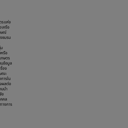
ษตรแห่ง
งเครือ
าษณ์
ของชมรม
น
่ม
บหรือ
์เกษตร
นข้อมูล
รื่อง
ักษณะ
งการใน
่งผลต่อ
แกนนำ
จัย
บุคคล
้ทางการ