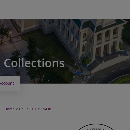
Account
>
>
Home
Chula-ETD
19438