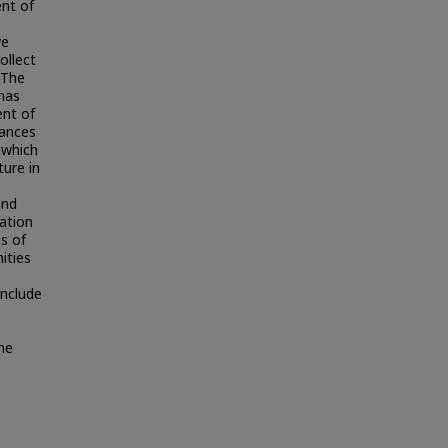
nt of
ve
ollect
 The
has
ent of
iances
 which
ture in
and
ation
es of
ities
include
he