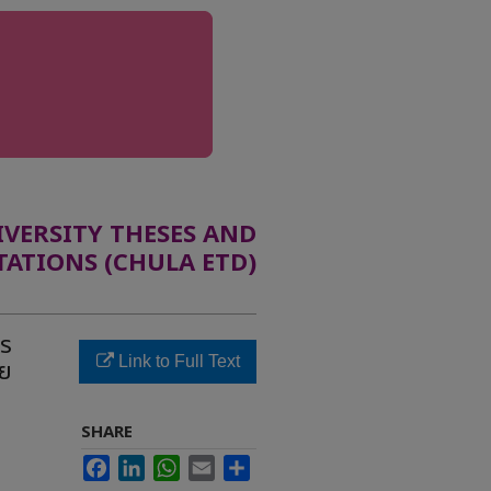
ERSITY THESES AND
TATIONS (CHULA ETD)
าร
Link to Full Text
ทย
SHARE
Facebook
LinkedIn
WhatsApp
Email
Share