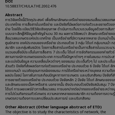
DOI
10.58837/CHULA.THE.2002.476
Abstract
การวิจัยครั้งนี้มีวัตถุประสงค์ เพื่อศึกษาลักษณะเครือข่ายของชมรมสื่อมวลชนเก
ประเทศไทย การสื่อสารในเครือข่าย และปัจจัยที่มีผลต่อการก่อตัวและขยายตัวขอ
ข่าย โดยใช้ระเบียบวิธีวิจัยเชิงคุณภาพ ดำเนินการเก็บรวบรวมข้อมูลด้วยการสัมภ
แบบเจาะลึกผู้ให้ข้อมูลสำคัญจำนวน 30 คน ผลการวิจัยพบว่า ลักษณะเครือข่าย
สื่อมวลชนเกษตรแห่งประเทศไทย เป็นเครือข่ายที่มีความหลากหลาย มีแกนนำเป็
ศูนย์กลาง องค์ประกอบของเครือข่าย ประกอบด้วย 3 กลุ่ม ได้แก่ กลุ่มแกนนำ กลุ
สมาชิก และกลุ่มพันธมิตร โดยการสื่อสารในเครือข่ายเป็นการสื่อสารในแนวระนา
แนวนอนซึ่งมีประเด็นในการสื่อสาร 7 ประเด็น ได้แก่ การจัดกิจกรรมออกค่ายทัวร
สถานการณ์การเกษตรของประเทศ การแก้ไขปัญหาต่างๆ ภายในชมรม การประสา
และแบ่งปันข้อมูล ความเคลื่อนไหวต่างๆ ของชมรม ประเด็นทั่วๆ ไป และประเด็นเ
ส่วนตัว ปัจจัยที่ส่งผลต่อการก่อตัวของเครือข่าย ประกอบด้วย 6 ปัจจัย ได้แก่ ล
ของแกนนำ แนวคิดอุดมการณ์ของชมรม การใช้เครือข่ายระหว่างบุคคล ความต้อ
ผลประโยชน์ โอกาสในการสะท้อนปัญหาทางการเกษตร และบริบทสังคม ปัจจัยที่ส
การขยายตัวของเครือข่าย ประกอบด้วย ปัจจัยหลัก 2 ปัจจัย ได้แก่ ลักษณะของ
และลักษณะของเนื้อหาหรือสาร นอกจากนั้น ยังประกอบด้วยปัจจัยสนับสนุน 7 ปัจ
ได้แก่ การเผยแพร่ข่าวทางสื่อมวลชน การบอกปากต่อปากของเครือข่ายระหว่าง
การไปร่วมกิจกรรมทัวร์เกษตร ความหลากหลายของสมาชิก ความต้องการความรู
เกษตรความต้องการแลกเปลี่ยนประสบการณ์ และบริบทสังคม
Other Abstract (Other language abstract of ETD)
The objective is to study the characteristics of network, the