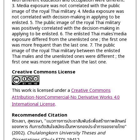
with different education and occupation were different.
3. Media exposure was not correlated with the public
image of the royal Thai military. 4. Media exposure was
not correlated with decision-making in applying to be
enlisted. 5. The public image of the royal Thai military
was positively correlated with the decision-making in
applying to be enlisted. 6. The enlisted Thai males'media
exposure differed from the unenlisted one ; the first one
was more frequent than the last one. 7. The public
image of the royal Thai military between the enlisted
Thai males and the unenlisted ones were different ; the
first one was more negative than the last one.
Creative Commons License
This work is licensed under a
Creative Commons
Attribution-NonCommercial-No Derivative Works 4.0
International License
.
Recommended Citation
จิตเลขา, สุพรรษา, "แนวทางการประชาสัมพันธ์เพื่อสร้างภาพลักษณ์
ของทหาร กับการตัดสินใจสมัครเป็นทหารกองประจำการของชายไทย"
(2002).
Chulalongkorn University Theses and
Dissertations (Chula ETD)
. 19412.