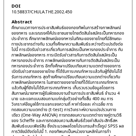
DOI
10.58837/CHULA.THE.2002.450
Abstract
ศึกษาแนวทางการประชาสัมพันธ์ของกองทัพในการสร้างภาพลักษณ์
ของทหาร และรณรงค์ให้ประชาชนชายไทยตัดสินใจสมัครเป็นทหารกอง
ประจำการ ศึกษาภาพลักษณ์ของทหารในทัศนะของชายไทยที่มีลักษณะ
ทางประชากรต่างกัน รวมทั้งศึกษาความสัมพันธ์ระหว่างตัวแปรดังต่อ
ไปนี้ การเปิดรับข่าวสารเกี่ยวกับการสมัครเป็นทหารกองประจำการ กับ
ภาพลักษณ์ของทหาร การเปิดรับข่าวสารกับการตัดสินใจสมัครเป็น
ทหารกองประจำการ ภาพลักษณ์ของทหารกับการตัดสินใจสมัครเป็น
ทหารกองประจำการ อีกทั้งศึกษาเปรียบเทียบความแตกต่างของการ
เปิดรับข่าวสารของชายไทย ที่ได้รับการเกณฑ์ทหารแล้วกับผู้ที่ยังไม่ได้
รับการเกณฑ์ทหาร สุดท้ายศึกษาเปรียบเทียบความแตกต่างเกี่ยวกับ
ภาพลักษณ์ของทหาร ในสายตาของชายไทยที่ได้รับการเกณฑ์ทหาร
แล้วกับผู้ที่ยังไม่ได้รับการเกณฑ์ทหาร เก็บรวบรวมข้อมูลโดยการ
สัมภาษณ์นายทหารผู้รับผิดชอบงานด้านการประชาสัมพันธ์ จำนวน 4
นาย และแจกแบบสอบถามแก่กลุ่มตัวอย่างทั้งสิ้น 400 คน การ
วิเคราะห์ข้อมูลใช้การแจกแจงความถี่ หาค่าร้อยละ ค่าเฉลี่ย การ
ทดสอบความแตกต่าง (t-test) การวิเคราะห์ความแปรปรวนทาง
เดียว (One-Way ANOVA) การทดสอบความแตกต่างรายคู่ตามวิธี
ของ Scheffe และการทดสอบความสัมพันธ์ด้วยค่าสัมประสิทธิ์สห
สัมพันธ์แบบเพียร์สัน ซึ่งประมวลผลโดยโปรแกรมสำเร็จรูป SPSS ผล
การวิจัยมีดังต่อไปนี้ 1. กองทัพบกเป็นหน่วยงานหลักในการทำ