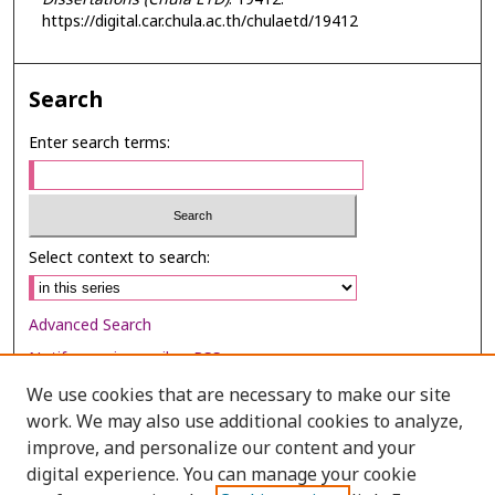
https://digital.car.chula.ac.th/chulaetd/19412
Search
Enter search terms:
Select context to search:
Advanced Search
Notify me via email or
RSS
We use cookies that are necessary to make our site
Browse
work. We may also use additional cookies to analyze,
Collections
improve, and personalize our content and your
digital experience. You can manage your cookie
Disciplines