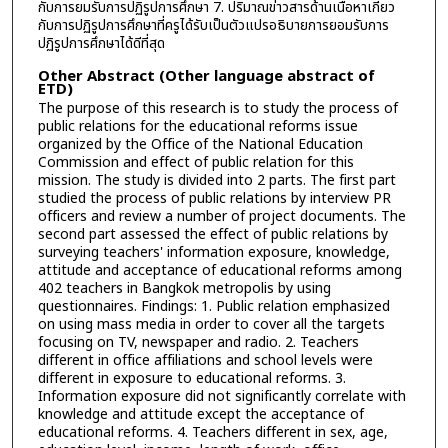
กับการยมรับการปฏิรูปการศึกษา 7. ปริมาณข่าวสารด้านเนื้อหาเกี่ยว
กับการปฏิรูปการศึกษาที่ครูได้รับเป็นตัวแปรอธิบายการยอมรับการ
ปฏิรูปการศึกษาได้ดีที่สุด
Other Abstract (Other language abstract of
ETD)
The purpose of this research is to study the process of
public relations for the educational reforms issue
organized by the Office of the National Education
Commission and effect of public relation for this
mission. The study is divided into 2 parts. The first part
studied the process of public relations by interview PR
officers and review a number of project documents. The
second part assessed the effect of public relations by
surveying teachers' information exposure, knowledge,
attitude and acceptance of educational reforms among
402 teachers in Bangkok metropolis by using
questionnaires. Findings: 1. Public relation emphasized
on using mass media in order to cover all the targets
focusing on TV, newspaper and radio. 2. Teachers
different in office affiliations and school levels were
different in exposure to educational reforms. 3.
Information exposure did not significantly correlate with
knowledge and attitude except the acceptance of
educational reforms. 4. Teachers different in sex, age,