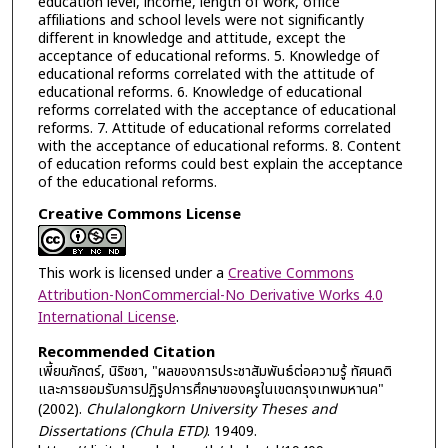
education level, income, length of work, office
affiliations and school levels were not significantly
different in knowledge and attitude, except the
acceptance of educational reforms. 5. Knowledge of
educational reforms correlated with the attitude of
educational reforms. 6. Knowledge of educational
reforms correlated with the acceptance of educational
reforms. 7. Attitude of educational reforms correlated
with the acceptance of educational reforms. 8. Content
of education reforms could best explain the acceptance
of the educational reforms.
Creative Commons License
This work is licensed under a
Creative Commons
Attribution-NonCommercial-No Derivative Works 4.0
International License
.
Recommended Citation
เพี้ยนภักตร์, นิริชชา, "ผลของการประชาสัมพันธ์ต่อความรู้ ทัศนคติ
และการยอมรับการปฏิรูปการศึกษาของครูในเขตกรุงเทพมหานค"
(2002).
Chulalongkorn University Theses and
Dissertations (Chula ETD)
. 19409.