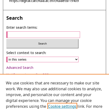
https://digital.car.chula.ac.th/chulaetd/19409
Search
Enter search terms:
Select context to search:
Advanced Search
Notify me via email or
RSS
We use cookies that are necessary to make our site
Browse
work. We may also use additional cookies to analyze,
Collections
improve, and personalize our content and your
digital experience. You can manage your cookie
Disciplines
preferences using the
Cookie settings
link. For more
Authors