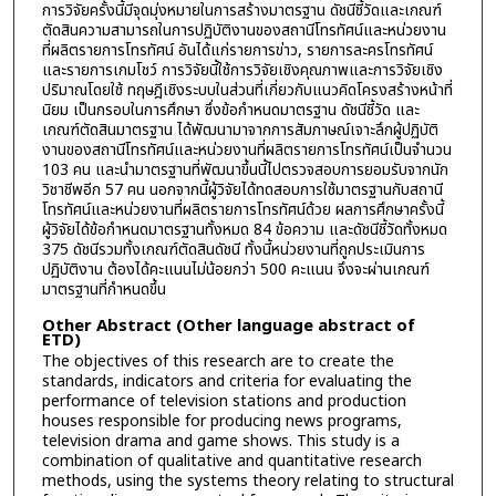
การวิจัยครั้งนี้มีจุดมุ่งหมายในการสร้างมาตรฐาน ดัชนีชี้วัดและเกณฑ์
ตัดสินความสามารถในการปฏิบัติงานของสถานีโทรทัศน์และหน่วยงาน
ที่ผลิตรายการโทรทัศน์ อันได้แก่รายการข่าว, รายการละครโทรทัศน์
และรายการเกมโชว์ การวิจัยนี้ใช้การวิจัยเชิงคุณภาพและการวิจัยเชิง
ปริมาณโดยใช้ ทฤษฎีเชิงระบบในส่วนที่เกี่ยวกับแนวคิดโครงสร้างหน้าที่
นิยม เป็นกรอบในการศึกษา ซึ่งข้อกำหนดมาตรฐาน ดัชนีชี้วัด และ
เกณฑ์ตัดสินมาตรฐาน ได้พัฒนามาจากการสัมภาษณ์เจาะลึกผู้ปฏิบัติ
งานของสถานีโทรทัศน์และหน่วยงานที่ผลิตรายการโทรทัศน์เป็นจำนวน
103 คน และนำมาตรฐานที่พัฒนาขึ้นนี้ไปตรวจสอบการยอมรับจากนัก
วิชาชีพอีก 57 คน นอกจากนี้ผู้วิจัยได้ทดสอบการใช้มาตรฐานกับสถานี
โทรทัศน์และหน่วยงานที่ผลิตรายการโทรทัศน์ด้วย ผลการศึกษาครั้งนี้
ผู้วิจัยได้ข้อกำหนดมาตรฐานทั้งหมด 84 ข้อความ และดัชนีชี้วัดทั้งหมด
375 ดัชนีรวมทั้งเกณฑ์ตัดสินดัชนี ทั้งนี้หน่วยงานที่ถูกประเมินการ
ปฏิบัติงาน ต้องได้คะแนนไม่น้อยกว่า 500 คะแนน จึงจะผ่านเกณฑ์
มาตรฐานที่กำหนดขึ้น
Other Abstract (Other language abstract of
ETD)
The objectives of this research are to create the
standards, indicators and criteria for evaluating the
performance of television stations and production
houses responsible for producing news programs,
television drama and game shows. This study is a
combination of qualitative and quantitative research
methods, using the systems theory relating to structural