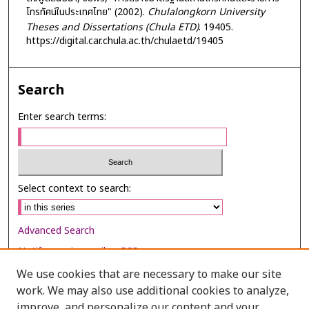
โทรทัศน์ในประเทศไทย" (2002).
Chulalongkorn University
Theses and Dissertations (Chula ETD)
. 19405.
https://digital.car.chula.ac.th/chulaetd/19405
Search
Enter search terms:
Select context to search:
Advanced Search
Notify me via email or
RSS
We use cookies that are necessary to make our site
Browse
work. We may also use additional cookies to analyze,
Collections
improve, and personalize our content and your