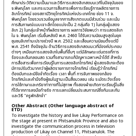
ศึกษาประวัติความเป็นมาและวิธีการแสดงลิเกสดบนเวทีในปัจจุบันของ
จ.พิษณุโลก และกระบวนการสื่อสารเพื่อการเรียนรู้การผลิตรายการ
ลิเกโทรทัศน์ ของสถานีวิทยุโทรทัศน์แห่งประเทศไทย ช่อง 11 จ.
พิษณุโลก โดยรวบรวมข้อมูลจากการสังเกตแบบมีส่วนร่วม และเน้น
การสัมภาษณ์แบบเจาะลึกโดยแบ่งเป็น 2 กลุ่มคือ 1) ในกลุ่มผู้แสดง
ลิเก 2) ในกลุ่มเจ้าหน้าที่ผลิตรายการ ผลการวิจัยพบว่า การแสดงลิเก
ใน จ. พิษณุโลก เริ่มขึ้นหลังปี พ.ศ. 2460 ได้รับความนิยมสูงสุดในยุค
ชุมชนลิเกท่ามะปรางช่วงปี พ.ศ. 2502 และเสื่อมความนิยมตั้งแต่ปี
พ.ศ. 2541 ถึงปัจจุบัน ด้านวิธีการแสดงลิเกสดบนเวที่มีองค์ประกอบ
ต่างๆ เหมือนการแสดงลิเกในพื้นที่อื่นๆ แต่มีลักษณะเด่นตรงที่การ
ร้องและด้นกลอนสด รวมทั้งสามารถแก้ปัญหาเฉพาะหน้าได้ดี สำหรับ
การสื่อสารเพื่อการเรียนรู้ในการแสดงลิเกโทรทัศน์ ผู้แสดงลิเกจะต้อง
มีการปรับตัวมากกว่าผู้ผลิตรายการทางโทรทัศน์ เรียนรู้ว่าโทรทัศน์
ต้องมีบทและมีข้อจำกัดเรื่อง เวลา พื้นที่ การจับภาพของกล้อง
โทรทัศน์และคำนึงถึงผู้ชมในฐานะเป็นสื่อมวลชน เช่น ระมัดระวังเรื่อง
การใช้ภาษาและกริยาท่าทางที่ไม่สุภาพ ทั้งสองฝ่ายเกิดการเรียนรู้ในสิ่ง
ที่ได้จากการลงมือทำจริง การแลกเปลี่ยนประสบการณ์ซึ่งกันและกัน
และวิธี "ครูพักลักจำ"
Other Abstract (Other language abstract of
ETD)
To investigate the history and live Likay Performance on
the stage at present in Phitsanulok Province and also to
investigate the communication process in television
production of Likay on Channel 11, Phitsanulok. The