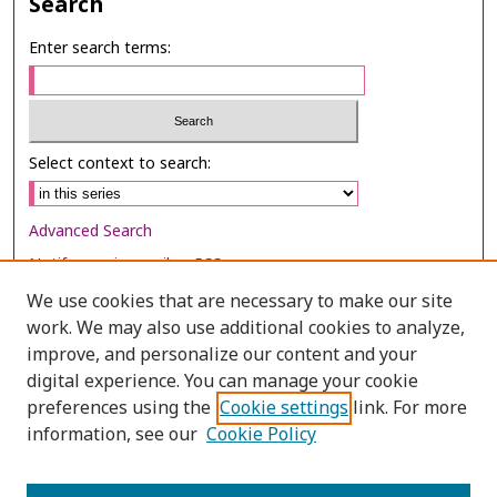
Search
Enter search terms:
Select context to search:
Advanced Search
Notify me via email or
RSS
We use cookies that are necessary to make our site
Browse
work. We may also use additional cookies to analyze,
Collections
improve, and personalize our content and your
digital experience. You can manage your cookie
Disciplines
preferences using the
Cookie settings
link. For more
Authors
information, see our
Cookie Policy
Author Corner