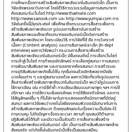
การศึกษาเรื่องการสร้างสัมพันธภาพเชิงบวกในอินเทอร์เน็ต เป็นการ
วิจัยเชิงพรรณาวิเคราะห์ โดยใช้วิธีการรวบรวมข้อมูลการสนทนาจาก
ห้องสนทนาในเว็บไซต์ http://www.thaimate.com
http://www.sanook.com และ http://www.yumyai.com การ
วิจัยในครั้งนี้มีจุดประสงค์ เพื่อศึกษาถึงกระบวนการสื่อสารเพื่อการ
สร้างสัมพันธภาพเชิงบวก รูปแบบการสื่อสารในการสร้าง
สัมพันธภาพและศึกษาถึงบทบาทของอินเทอร์เน็ตต่อการสร้าง
สัมพันธภาพเชิงบวก โดยระเบียบวิธี การวิจัยที่ใช้ คือ การวิเคราะห์
เนื้อหา (Content analysis) และการสัมภาษณ์เจาะลึก (ln-dept
interview) ผลการวิจัยพบว่า กระบวนการสื่อสารเพื่อสร้าง
สัมพันธภาพเชิงบวกในอินเทอร์เน็ต มีขั้นตอนดังนี้ การเลือกเว็บไซต์
การเข้าสู่เว็บไซต์ การกำหนดอัตลักษณ์ การเลือกคู่สนทนา การสนทนา
การพัฒนาสัมพันธภาพ และการออกจากห้องสนทนา การสร้างและ
การยุติสัมพันธภาพเกิดขึ้นได้ใน ทุกขั้นตอนด้วยอิทธิพลจากปัจจัย
แวดล้อมต่าง ๆ และคู่สนทนาเองด้วย ผลการวิจัยเกี่ยวกับรูปแบบการ
สื่อสารเพื่อสร้างพันธภาพเชิงบวกในอินเทอร์เน็ต พบว่ามีรูปแบบการ
ใช้ภาษาเขียน เช่น การใช้คำซ้ำ การเขียนเลียนแบบภาษาพูด ฯลฯ การใช้
ปริภาษา เช่น การใช้ความเข้มของอักษร การใช้สีของตัวอักษร และการ
ใช้สัญลักษณ์อื่น ๆ ที่ไม่ใช่ภาษาในการแสดงออกถึงมิตรภาพที่มีต่อคู่
สนทนา ผลการวิจัยพบว่าเทคโนโลยีของคอมพิวเตอร์มีบทบาทในการ
สร้างสัมพันธภาพเชิงบวก ด้วยคุณลักษณะในเรื่องความเป็นอิสระไร้
การควบคุม ไม่ติดปัญหาเรื่องระยะเวลา สถานที่ คุณสมบัติด้านการ
ปฏิสัมพันธ์ได้ทันที และมีดวามเป็นส่วนตัว การสื่อสารเพื่อสร้าง
สัมพันธภาพเชิงบวกในอินเทอร์ เน็ต เป็นการสร้างสัมพันธภาพคล้าย
สังคมจริง แต่เกิดขึ้นในอินเทอร์เน็ตซึ่งเป็นชุมชนเสมือน