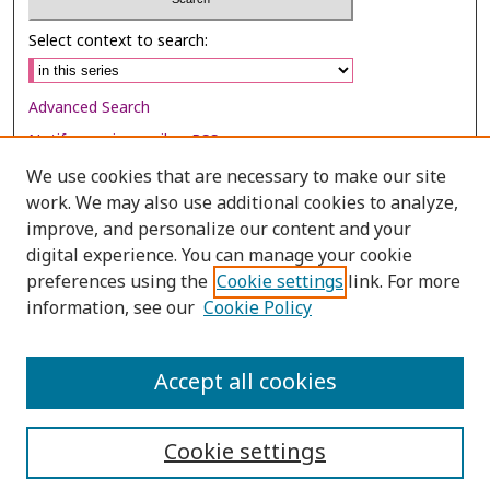
Select context to search:
Advanced Search
Notify me via email or
RSS
We use cookies that are necessary to make our site
Browse
work. We may also use additional cookies to analyze,
Collections
improve, and personalize our content and your
digital experience. You can manage your cookie
Disciplines
preferences using the
Cookie settings
link. For more
Authors
information, see our
Cookie Policy
Author Corner
Author FAQ
Accept all cookies
Cookie settings