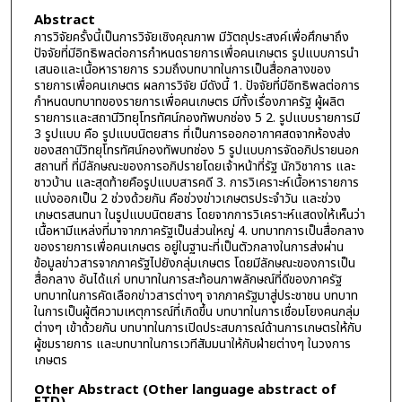
Abstract
การวิจัยครั้งนี้เป็นการวิจัยเชิงคุณภาพ มีวัตถุประสงค์เพื่อศึกษาถึง
ปัจจัยที่มีอิทธิพลต่อการกำหนดรายการเพื่อคนเกษตร รูปแบบการนำ
เสนอและเนื้อหารายการ รวมถึงบทบาทในการเป็นสื่อกลางของ
รายการเพื่อคนเกษตร ผลการวิจัย มีดังนี้ 1. ปัจจัยที่มีอิทธิพลต่อการ
กำหนดบทบาทของรายการเพื่อคนเกษตร มีทั้งเรื่องภาครัฐ ผู้ผลิต
รายการและสถานีวิทยุโทรทัศน์กองทัพบกช่อง 5 2. รูปแบบรายการมี
3 รูปแบบ คือ รูปแบบนิตยสาร ที่เป็นการออกอากาศสดจากห้องส่ง
ของสถานีวิทยุโทรทัศน์กองทัพบทช่อง 5 รูปแบบการจัดอภิปรายนอก
สถานที่ ที่มีลักษณะของการอภิปรายโดยเจ้าหน้าที่รัฐ นักวิชาการ และ
ชาวบ้าน และสุดท้ายคือรูปแบบสารคดี 3. การวิเคราะห์เนื้อหารายการ
แบ่งออกเป็น 2 ช่วงด้วยกัน คือช่วงข่าวเกษตรประจำวัน และช่วง
เกษตรสนทนา ในรูปแบบนิตยสาร โดยจากการวิเคราะห์แสดงให้เห็นว่า
เนื้อหามีแหล่งที่มาจากภาครัฐเป็นส่วนใหญ่ 4. บทบาทการเป็นสื่อกลาง
ของรายการเพื่อคนเกษตร อยู่ในฐานะที่เป็นตัวกลางในการส่งผ่าน
ข้อมูลข่าวสารจากภาครัฐไปยังกลุ่มเกษตร โดยมีลักษณะของการเป็น
สื่อกลาง อันได้แก่ บทบาทในการสะท้อนภาพลักษณ์ที่ดีของภาครัฐ
บทบาทในการคัดเลือกข่าวสารต่างๆ จากภาครัฐมาสู่ประชาชน บทบาท
ในการเป็นผู้ตีความเหตุการณ์ที่เกิดขึ้น บทบาทในการเชื่อมโยงคนกลุ่ม
ต่างๆ เข้าด้วยกัน บทบาทในการเปิดประสบการณ์ด้านการเกษตรให้กับ
ผู้ชมรายการ และบทบาทในการเวทีสัมมนาให้กับฝ่ายต่างๆ ในวงการ
เกษตร
Other Abstract (Other language abstract of
ETD)