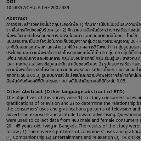
DOI
10.58837/CHULA.THE.2002.389
Abstract
การวิจัยเชิงสำรวจครั้งนี้มีวัตถุประสงค์เพื่อ 1) ศึกษาการใช้ประโยชน์และความพ
จากสื่อโทรทัศน์ของผู้บริโภค และ 2) ศึกษาความสัมพันธ์ระหว่างการใช้ประโยชน์
พึงพอใจจากสื่อโทรทัศน์กับการเปิดรับโฆษณา และทัศนคติที่มีต่อโฆษณา โดยใช้
แบบสอบถามเป็นเครื่องมือในการเก็บข้อมูลจากกลุ่มตัวอย่างชายหญิงอายุ 20 - 45
อาศัยในเขตกรุงเทพมหานครจำนวน 400 คน ผลการวิจัยพบว่า1) กลุ่มรูปแบบการ
ประโยชน์และความพึงพอใจจากสื่อโทรทัศน์จัดแบ่งได้เป็น 6 กลุ่ม คือ กลุ่มใช้โทรทั
เพื่อน กลุ่มบันเทิงและผ่อนคลาย กลุ่มไม่ชอบโทรทัศน์ กลุ่มเรียนรู้และเข้าสังคม กล
เวลา และกลุ่มแสวงหาข้อมูลและมีเวลาเป็นของตัวเอง 2) รูปแบบการใช้ประโยช
ความพึงพอใจจากสื่อโทรทัศน์ มีความสัมพันธ์กับการเปิดรับโฆษณา อย่างมีนัยส
สถิติที่ระดับ 0.05 3) รูปแบบการใช้ประโยชน์และความพึงพอใจจากสื่อโทรทัศน์มี
สัมพันธ์กับทัศนคติที่มีต่อโฆษณา อย่างมีนัยสำคัญทางสถิติที่ระดับ 0.05
Other Abstract (Other language abstract of ETD)
The objectives of this survey were 1) to study consumers' uses a
gratifications of television and 2) to determine the relationship 
the consumers' uses and gratifications patterns of television and
advertising exposure and attitude toward advertising. Questionna
were used to collect data from 400 male and female consumers 
20 - 45 years old, living in Bangkok..The results of the study were
follow ; 1) There were 6 patterns of consumers' uses and gratifica
(1) Companionship (2) Entertainment and relaxation (3) TV. dislike 