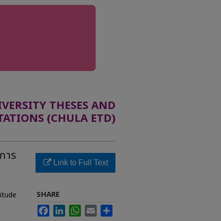
ERSITY THESES AND
TATIONS (CHULA ETD)
 การ
Link to Full Text
SHARE
titude
Facebook
LinkedIn
WhatsApp
Email
Share