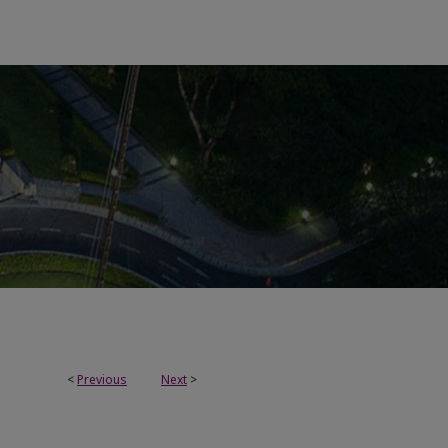
<
Previous
Next
>