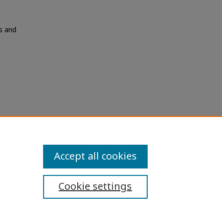
d
ns and
โฆษณา
and
Accept all cookies
Cookie settings
ibility Statement