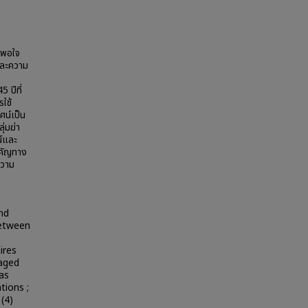
ึงพอใจ
และความ
 ปีที่
ใช้
ศน์เป็น
ุ่มฆ่า
น์และ
ำคัญทาง
ความ
nd
between
ires
aged
 as
tions ;
(4)