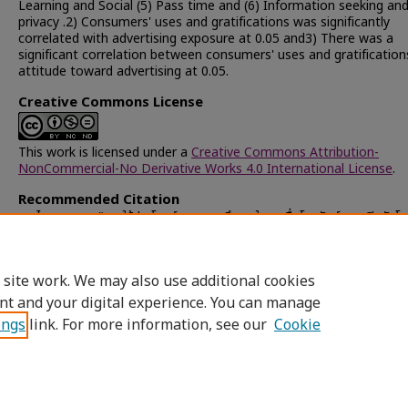
Learning and Social (5) Pass time and (6) Information seeking an
privacy .2) Consumers' uses and gratifications was significantly
correlated with advertising exposure at 0.05 and3) There was a
significant correlation between consumers' uses and gratificatio
attitude toward advertising at 0.05.
Creative Commons License
This work is licensed under a
Creative Commons Attribution-
NonCommercial-No Derivative Works 4.0 International License
.
Recommended Citation
เวทไว, ดวงพร, "การใช้ประโยชน์และความพึงพอใจจากสื่อโทรทัศน์ การเปิดรับ
และทัศนคติที่มีต่อโฆษณา" (2002).
Chulalongkorn University Theses 
Dissertations (Chula ETD)
. 19345.
https://digital.car.chula.ac.th/chulaetd/19345
 site work. We may also use additional cookies
nt and your digital experience. You can manage
ings
link. For more information, see our
Cookie
Home
|
About
|
FAQ
|
My Account
|
Access
Privacy
Copyright