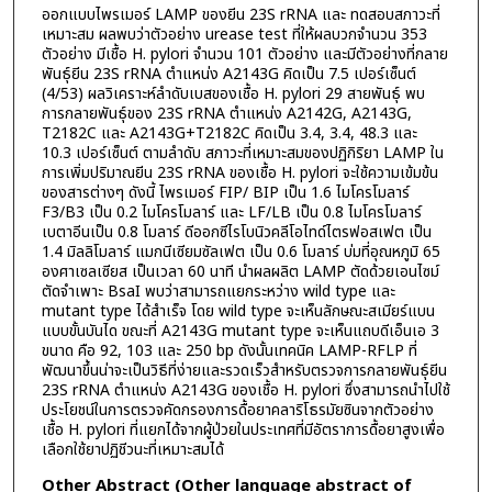
ออกแบบไพรเมอร์ LAMP ของยีน 23S rRNA และ ทดสอบสภาวะที่
เหมาะสม ผลพบว่าตัวอย่าง urease test ที่ให้ผลบวกจำนวน 353
ตัวอย่าง มีเชื้อ H. pylori จำนวน 101 ตัวอย่าง และมีตัวอย่างที่กลาย
พันธุ์ยีน 23S rRNA ตำแหน่ง A2143G คิดเป็น 7.5 เปอร์เซ็นต์
(4/53) ผลวิเคราะห์ลำดับเบสของเชื้อ H. pylori 29 สายพันธุ์ พบ
การกลายพันธุ์ของ 23S rRNA ตำแหน่ง A2142G, A2143G,
T2182C และ A2143G+T2182C คิดเป็น 3.4, 3.4, 48.3 และ
10.3 เปอร์เซ็นต์ ตามลำดับ สภาวะที่เหมาะสมของปฏิกิริยา LAMP ใน
การเพิ่มปริมาณยีน 23S rRNA ของเชื้อ H. pylori จะใช้ความเข้มข้น
ของสารต่างๆ ดังนี้ ไพรเมอร์ FIP/ BIP เป็น 1.6 ไมโครโมลาร์
F3/B3 เป็น 0.2 ไมโครโมลาร์ และ LF/LB เป็น 0.8 ไมโครโมลาร์
เบตาอีนเป็น 0.8 โมลาร์ ดีออกซีไรโบนิวคลีโอไทด์ไตรฟอสเฟต เป็น
1.4 มิลลิโมลาร์ แมกนีเซียมซัลเฟต เป็น 0.6 โมลาร์ บ่มที่อุณหภูมิ 65
องศาเซลเซียส เป็นเวลา 60 นาที นำผลผลิต LAMP ตัดด้วยเอนไซม์
ตัดจำเพาะ BsaI พบว่าสามารถแยกระหว่าง wild type และ
mutant type ได้สำเร็จ โดย wild type จะเห็นลักษณะสเมียร์แบน
แบบขั้นบันได ขณะที่ A2143G mutant type จะเห็นแถบดีเอ็นเอ 3
ขนาด คือ 92, 103 และ 250 bp ดังนั้นเทคนิค LAMP-RFLP ที่
พัฒนาขึ้นน่าจะเป็นวิธีที่ง่ายและรวดเร็วสำหรับตรวจการกลายพันธุ์ยีน
23S rRNA ตำแหน่ง A2143G ของเชื้อ H. pylori ซึ่งสามารถนำไปใช้
ประโยชน์ในการตรวจคัดกรองการดื้อยาคลาริโธรมัยซินจากตัวอย่าง
เชื้อ H. pylori ที่แยกได้จากผู้ป่วยในประเทศที่มีอัตราการดื้อยาสูงเพื่อ
เลือกใช้ยาปฏิชีวนะที่เหมาะสมได้
Other Abstract (Other language abstract of