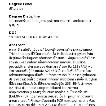
Degree Level
ปริญญาโท
Degree Discipline
วิทยาศาสตร์ระดับโมเลกุลทางจุลชีววิทยาทางการแพทย์และวิทยา
ภูมิคุ้มกัน
DOI
10.58837/CHULA.THE.2014.1690
Abstract
ยาคลาริโธรมัยซิน เป็นยาปฏิชีวนะหลักของการรักษามาตรฐานแบบ
Triple therapy ที่ใช้รักษาการติดเชื้อ Helicobacter pylori ซึ่งใน
ปัจจุบันพบว่ามีปัญหาการดื้อยาคลาริโธรมัยซินเพิ่มสูงขึ้นและทำให้การ
รักษาล้มเหลว กลไกการดื้อยาเกิดจากการกลายพันธุ์ในบริเวณ
peptidyltransferase ของ domain V ของ ยีน 23S rRNA พบ
ว่าการกลายพันธุ์ที่ตำแหน่ง A2143G มีความสัมพันธ์กับการดื้อยา
อย่างมีนัยสำคัญและเป็นตำแหน่งกลายพันธุ์ที่มีอุบัติการณ์สูงในหลาย
ประเทศ งานวิจัยนี้จึงได้พัฒนาเทคนิคการตรวจวิเคราะห์เชื้อ H. pylori
ที่ดื้อยาคลาริโธรมัยซิน ที่มีการกลายพันธุ์ยีน 23S rRNA ตำแหน่ง
A2143G ด้วยเทคนิค Loop-mediated isothermal
amplification (LAMP) ร่วมกับการตัดด้วยเอนไซม์ตัดจำเพาะ
(LAMP-RFLP) โดยทำการตรวจยืนยันเชื้อ H. pylori จากตัวอย่าง
urease test ที่ให้ผลบวกด้วยเทคนิค PCR และตรวจการกลายพันธุ์
ของ 23S rRNA ที่ตำแหน่ง A2143G ด้วยวิธี PCR –RFLP ทำการ