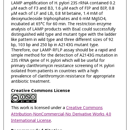
LAMP amplification of H. pylori 23S rRNA contained 0.2
µM each of F3 and B3, 1.6 µM each of FIP and BIP, 0.8
µM each of LF and LB, 0.8 M betaine, 1.4 mM of
deoxynucleoside triphosphates and 6 mM MgSO4,
incubated at 65°C for 60 min. The restriction enzyme
analysis of LAMP products with BsaI could successfully
distinguished wild type and mutant type with the ladder
like pattern in wild type and three different sizes of 92
bp, 103 bp and 250 bp in A2143G mutant type.
Therefore, our LAMP-RFLP assay should be a rapid and
simple method for the detection of A2143G mutation in
23S rRNA gene of H. pylori which will be useful for
primary clarithromycin resistance screening of H. pylori
isolated from patients in countries with a high
prevalence of clarithromycin resistance for appropriate
antibiotic treatment.
Creative Commons License
This work is licensed under a
Creative Commons
Attribution-NonCommercial-No Derivative Works 4.0
International License
.