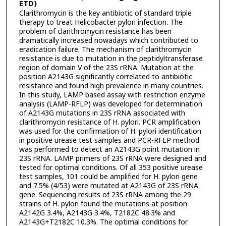
ETD)
Clarithromycin is the key antibiotic of standard triple
therapy to treat Helicobacter pylori infection. The
problem of clarithromycin resistance has been
dramatically increased nowadays which contributed to
eradication failure. The mechanism of clarithromycin
resistance is due to mutation in the peptidyltransferase
region of domain V of the 23S rRNA. Mutation at the
position A2143G significantly correlated to antibiotic
resistance and found high prevalence in many countries.
In this study, LAMP based assay with restriction enzyme
analysis (LAMP-RFLP) was developed for determination
of A2143G mutations in 23S rRNA associated with
clarithromycin resistance of H. pylori. PCR amplification
was used for the confirmation of H. pylori identification
in positive urease test samples and PCR-RFLP method
was performed to detect an A2143G point mutation in
23S rRNA. LAMP primers of 23S rRNA were designed and
tested for optimal conditions. Of all 353 positive urease
test samples, 101 could be amplified for H. pylori gene
and 7.5% (4/53) were mutated at A2143G of 23S rRNA
gene. Sequencing results of 23S rRNA among the 29
strains of H. pylori found the mutations at position
A2142G 3.4%, A2143G 3.4%, T2182C 48.3% and
A2143G+T2182C 10.3%. The optimal conditions for