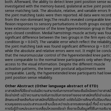
both. Afterward, the ability to detect knee joint position sense w
investigated with the memory-based, ipsilateral active joint posit
sense matching task. The absolute, relative, and variable errors 
the joint matching tasks were then reported. All data were recor
from the non-dominant legs.The results revealed comparable kn
flexion responses to sensory perturbations in both groups except
knee extension response of the knee hyperextension group in the
eyes-closed condition. Medial hamstrings muscle activity was fo
significant difference between the two groups in the firm eyes-cl
condition (p = 0.047). The variable error which reflect the reliabilit
the joint matching task was found significant difference (p = 0.01
while the absolute and relative errors were not. It might be conc
that the neuromuscular control of the hyperextended knee partic
were comparable to the normal knee participants only when they
access to the visual information. Despite the different muscle
activation patterns, the knee joint postural adjustments were
comparable. Lastly, the hyperextended knee participants had low
joint position sense reliability.
Other Abstract (Other language abstract of ETD)
อาสาสมัครที่มีข้อเข่าแอ่นมีความสามารถในการทรงท่าขณะยืนนิ่งน้อยกว่าอาสาสมัค
ข้อเข่าปกติ แม้ว่าความสามารถในการปรับการทรงท่าของอาสาสมัครที่มีเข่าแอ่นจะ
ลักษณะคล้ายคลึงกับอาสาสมัครที่มีข้อเข่าปกติ แต่ยังไม่มีการศึกษาที่เปรียบเทีย
ควบคุมของระบบประสาทและกล้ามเนื้อระหว่างประชากรสองกลุ่มนี้ ทั้งนี้ ความส
การรับรู้ตำแหน่งและการเคลื่อนไหวของข้อเข่า ซึ่งอาจเป็นข้อมูลที่ใช้ในการอธิบ