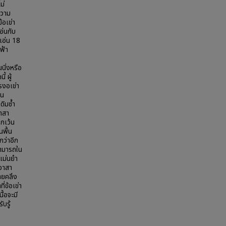
ม่
ความ
อเข่า
อ่นกับ
าแอ่น 18
ฟ้า
นิ่งหรือ
 ผู้
รงอเข่า
อน
ดิมซ้ำ
าสา
กเว้น
นพื้น
กว่าอีก
สามารถใน
มแม่นยำ
 อาสา
ายคลึง
่ข้อเข่า
้อจะมี
บรู้