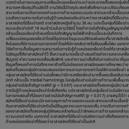
แตกต่างในการควบคุมการเคลื่อนไหวของข้อเข่าระหว่างประชากรทั้งสองกลุ่มยังไ
สามารถหาข้อสรุปที่แน่ชัดได้ งานวิจัยนี้มีวัตถุประสงค์เพื่อศึกษาและเปรียบเทียบ
สามารถในการปรับการทรงท่าและการทำงานของระบบประสาทและกล้ามเนื้อรอบข้
รวมถึงความสามารถในการรับรู้ตำแหน่งของข้อเข่าระหว่างอาสาสมัครที่มีข้อเข่าแ
อาสาสมัครที่มีข้อเข่าปกติ อาสาสมัครหญิงจำนวน 36 คน แบ่งเป็นกลุ่มที่มีข้อเข่
คนและข้อเข่าปกติ 18 คนเข้าร่วมในงานวิจัยนี้ โดยทำการบันทึกข้อมูลสัญญาณไฟ
กล้ามเนื้อรอบข้อเข่าด้วยเครื่องบันทึกสัญญาณไฟฟ้ากล้ามเนื้อและบันทึกการ
เปลี่ยนแปลงมุมของข้อเข่าโดยใช้อุปกรณ์วัดมุมแบบดิจิตอลในขณะที่อาสาสมัครยืน
ยืนในขณะที่มีการรบกวนการทรงท่าโดยให้มีการหลับตาหรือยืนบนพื้นโฟม นอกจากนี้
วิจัยทำการเก็บข้อมูลความสามารถในการรับรู้ตำแหน่งของข้อเข่าโดยให้อาสาสมัค
ไปยังมุมที่ให้อาสาสมัครจำไว้ ซึ่งความสามารถนี้จะนำเสนอด้วยค่าความคลาดเคลื่
สัมบูรณ์ ค่าความคลาดเคลื่อนสัมพัทธ์ และค่าความน่าเชื่อถือในการย่อเข่ามาที่มุมเ
ข้อมูลทั้งหมดทำการบันทึกจากขาข้างที่ไม่ถนัดของอาสาสมัครผลการศึกษาพบว่าอ
สมัครทั้งสองกลุ่มมีการตอบสนองต่อการรบกวนการทรงท่าโดยใช้การงอข้อเข่า ย
กลุ่มอาสาสมัครที่มีข้อเข่าแอ่นซึ่งพบว่ามีการเหยียดข้อเข่ามากขึ้นขณะยืนหลับตาบ
ปกติ กล้ามเนื้อ medial hamstrings ในกลุ่มข้อเข่าแอ่นมีการทำงานเพิ่มขึ้นมาก
กลุ่มอย่างมีนัยสำคัญทางสถิติ (p = 0.047) และอาสาสมัครทั้งสองกลุ่มมีความ
การรับรู้ตำแหน่งของข้อเข่าใกล้เคียงกัน แต่อาสาสมัครในกลุ่มข้อเข่าแอ่นมีควา
ในการทดสอบซ้ำที่น้อยกว่าอย่างมีนัยสำคัญทางสถิติ (p = 0.017) อาจสรุปได้ว่า
สมัครที่มีข้อเข่าแอ่นจะมีการควบคุมการทำงานของระบบประสาทและกล้ามเนื้อคล้
กับอาสาสมัครที่มีข้อเข่าปกติเมื่อมีข้อมูลจากระบบการมองเห็น การปรับการทรงท่าที
ของอาสาสมัครทั้งสองกลุ่มมีลักษณะคล้ายกันแม้ว่าลักษณะการทำงานของกล้ามเนื
ความแตกต่างกัน นอกจากนี้ อาสาสมัครที่มีข้อเข่าแอ่นยังความน่าเชื่อถือของการรั
ตำแหน่งของข้อเข่าที่ด้อยกว่าอาสาสมัครที่มีข้อเข่าเป็นปกติ