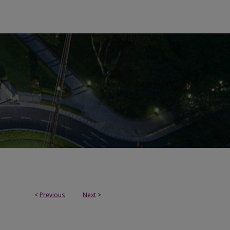
<
Previous
Next
>