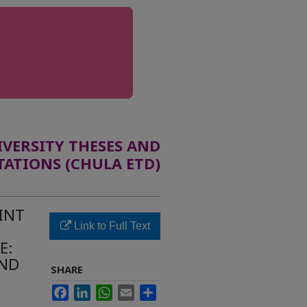
ERSITY THESES AND
TATIONS (CHULA ETD)
INT
Link to Full Text
E:
AND
SHARE
Facebook
LinkedIn
WhatsApp
Email
Share