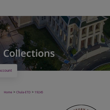
Account
>
>
Home
Chula-ETD
19245