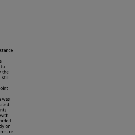
 stance
e
 to
y the
still
oint
on was
uited
nts.
 with
corded
ly or
ems, or