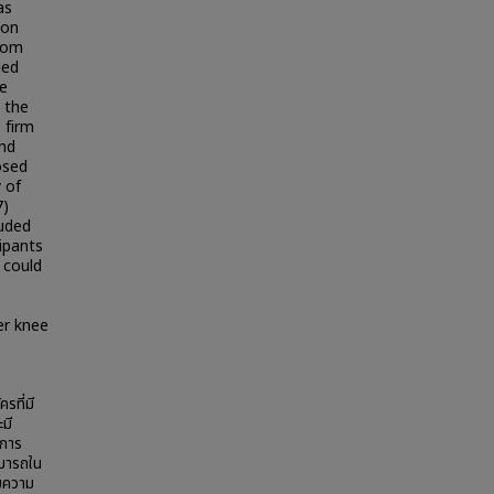
as
ion
from
ded
ee
 the
 firm
und
osed
y of
7)
luded
ipants
 could
er knee
รที่มี
มี
บการ
ามารถใน
ายความ