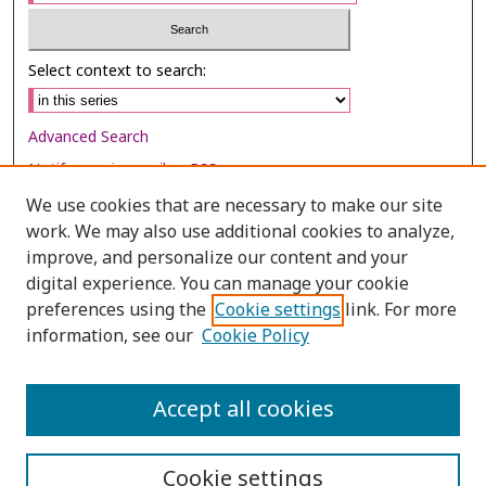
Select context to search:
Advanced Search
Notify me via email or
RSS
We use cookies that are necessary to make our site
Browse
work. We may also use additional cookies to analyze,
Collections
improve, and personalize our content and your
digital experience. You can manage your cookie
Disciplines
preferences using the
Cookie settings
link. For more
Authors
information, see our
Cookie Policy
Author Corner
Author FAQ
Accept all cookies
Cookie settings