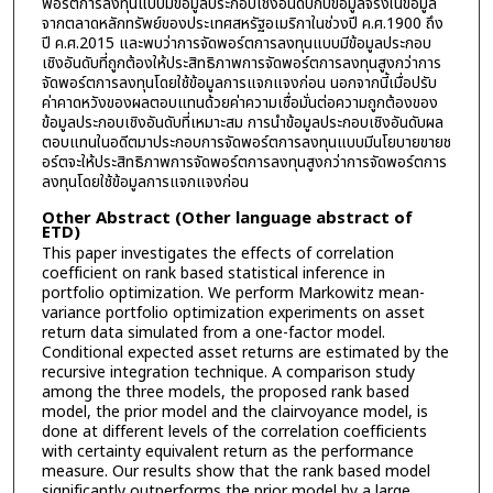
พอร์ตการลงทุนแบบมีข้อมูลประกอบเชิงอันดับกับข้อมูลจริงในข้อมูล
จากตลาดหลักทรัพย์ของประเทศสหรัฐอเมริกาในช่วงปี ค.ศ.1900 ถึง
ปี ค.ศ.2015 และพบว่าการจัดพอร์ตการลงทุนแบบมีข้อมูลประกอบ
เชิงอันดับที่ถูกต้องให้ประสิทธิภาพการจัดพอร์ตการลงทุนสูงกว่าการ
จัดพอร์ตการลงทุนโดยใช้ข้อมูลการแจกแจงก่อน นอกจากนี้เมื่อปรับ
ค่าคาดหวังของผลตอบแทนด้วยค่าความเชื่อมั่นต่อความถูกต้องของ
ข้อมูลประกอบเชิงอันดับที่เหมาะสม การนำข้อมูลประกอบเชิงอันดับผล
ตอบแทนในอดีตมาประกอบการจัดพอร์ตการลงทุนแบบมีนโยบายขายช
อร์ตจะให้ประสิทธิภาพการจัดพอร์ตการลงทุนสูงกว่าการจัดพอร์ตการ
ลงทุนโดยใช้ข้อมูลการแจกแจงก่อน
Other Abstract (Other language abstract of
ETD)
This paper investigates the effects of correlation
coefficient on rank based statistical inference in
portfolio optimization. We perform Markowitz mean-
variance portfolio optimization experiments on asset
return data simulated from a one-factor model.
Conditional expected asset returns are estimated by the
recursive integration technique. A comparison study
among the three models, the proposed rank based
model, the prior model and the clairvoyance model, is
done at different levels of the correlation coefficients
with certainty equivalent return as the performance
measure. Our results show that the rank based model
significantly outperforms the prior model by a large