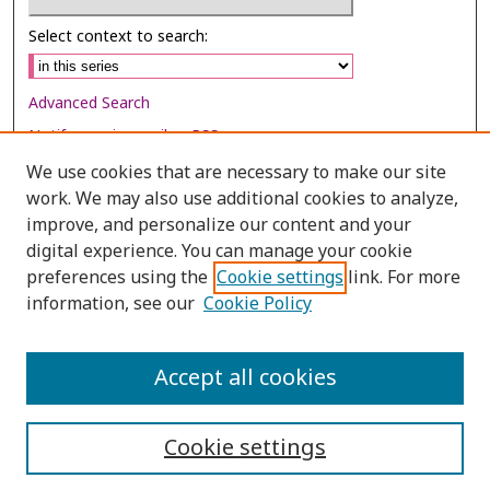
Select context to search:
Advanced Search
Notify me via email or
RSS
We use cookies that are necessary to make our site
Browse
work. We may also use additional cookies to analyze,
Collections
improve, and personalize our content and your
digital experience. You can manage your cookie
Disciplines
preferences using the
Cookie settings
link. For more
Authors
information, see our
Cookie Policy
Author Corner
Author FAQ
Accept all cookies
Cookie settings