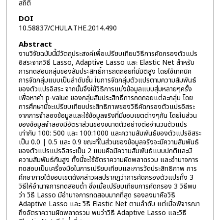
สถิติ
DOI
10.58837/CHULA.THE.2014.490
Abstract
งานวิจัยฉบับนี้มีวัตถุประสงค์เพื่อเปรียบเทียบวิธีการคัดกรองตัวแปร
อิสระจากวิธี Lasso, Adaptive Lasso และ Elastic Net สำหรับ
การทดสอบกลุ่มของสัมประสิทธิ์การถดถอยที่มีมิติสูง โดยใช้เทคนิค
การจัดกลุ่มแบบเป็นลำดับชั้น ในการจัดกลุ่มตัวแปรตามความสัมพันธ์
ของตัวแปรอิสระ จากนั้นจึงใช้วิธีการแบ่งข้อมูลแบบสุ่มหลายๆครั้ง
เพื่อหาค่า p-value ของกลุ่มสัมประสิทธิ์การถดถอยแต่ละกลุ่ม โดย
การศึกษานี้จะเปรียบเทียบประสิทธิภาพของวิธีคัดกรองตัวแปรอิสระ
จากการจำลองข้อมูลและใช้ข้อมูลจริงที่มีขอบเขตต่างๆกัน โดยในส่วน
ของข้อมูลจำลองมีอัตราส่วนของขนาดตัวอย่างต่อจำนวนตัวแปร
เท่ากับ 100: 500 และ 100:1000 และความสัมพันธ์ของตัวแปรอิสระ
เป็น 0.0 | 0.5 และ 0.9 ขณะที่ในส่วนของข้อมูลจริงจะมีความสัมพันธ์
ของตัวแปรแปรอิสระเป็น 2 แบบคือมีความสัมพันธ์แบบปกติและมี
ความสัมพันธ์กันสูง ทั้งนี้จะใช้อัตราความผิดพลาดรวม และอำนาจการ
ทดสอบเป็นเครื่องมือในการเปรียบเทียบและการวัดประสิทธิภาพ การ
ศึกษาภายใต้ขอบเขตดังกล่าวผลปรากฏว่าการคัดกรองตัวแปรทั้ง 3
วิธีให้อำนาจการทดสอบต่ำ ซึ่งเมื่อเปรียบเทียบการคัดกรอง 3 วิธีพบ
ว่า วิธี Lasso มีอำนาจการทดสอบมากที่สุด รองลงมาคือวิธี
Adaptive Lasso และ วิธี Elastic Net ตามลำดับ แต่เมื่อพิจารณา
ถึงอัตราความผิดพลาดรวม พบว่าวิธี Adaptive Lasso และวิธี