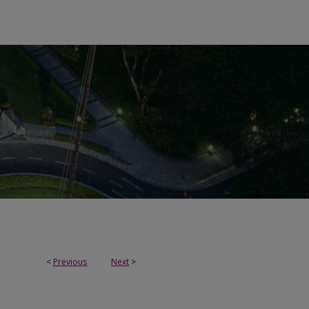
<
Previous
Next
>