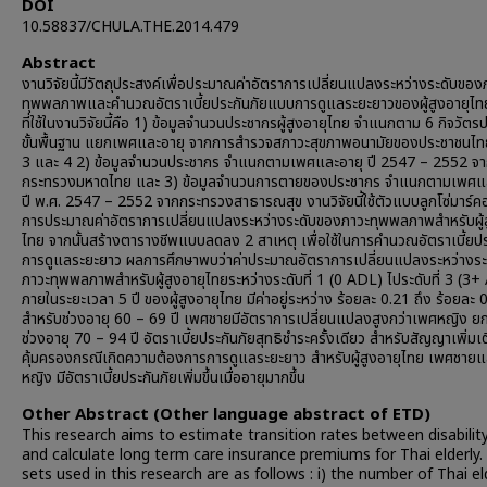
DOI
10.58837/CHULA.THE.2014.479
Abstract
งานวิจัยนี้มีวัตถุประสงค์เพื่อประมาณค่าอัตราการเปลี่ยนแปลงระหว่างระดับของ
ทุพพลภาพและคำนวณอัตราเบี้ยประกันภัยแบบการดูแลระยะยาวของผู้สูงอายุไทย
ที่ใช้ในงานวิจัยนี้คือ 1) ข้อมูลจำนวนประชากรผู้สูงอายุไทย จำแนกตาม 6 กิจวัตร
ขั้นพื้นฐาน แยกเพศและอายุ จากการสำรวจสภาวะสุขภาพอนามัยของประชาชนไทย ค
3 และ 4 2) ข้อมูลจำนวนประชากร จำแนกตามเพศและอายุ ปี 2547 – 2552 จ
กระทรวงมหาดไทย และ 3) ข้อมูลจำนวนการตายของประชากร จำแนกตามเพศแ
ปี พ.ศ. 2547 – 2552 จากกระทรวงสาธารณสุข งานวิจัยนี้ใช้ตัวแบบลูกโซ่มาร์
การประมาณค่าอัตราการเปลี่ยนแปลงระหว่างระดับของภาวะทุพพลภาพสำหรับผู้ส
ไทย จากนั้นสร้างตารางชีพแบบลดลง 2 สาเหตุ เพื่อใช้ในการคำนวณอัตราเบี้ยปร
การดูแลระยะยาว ผลการศึกษาพบว่าค่าประมาณอัตราการเปลี่ยนแปลงระหว่างร
ภาวะทุพพลภาพสำหรับผู้สูงอายุไทยระหว่างระดับที่ 1 (0 ADL) ไประดับที่ 3 (3
ภายในระยะเวลา 5 ปี ของผู้สูงอายุไทย มีค่าอยู่ระหว่าง ร้อยละ 0.21 ถึง ร้อยละ 
สำหรับช่วงอายุ 60 – 69 ปี เพศชายมีอัตราการเปลี่ยนแปลงสูงกว่าเพศหญิง ยก
ช่วงอายุ 70 – 94 ปี อัตราเบี้ยประกันภัยสุทธิชำระครั้งเดียว สำหรับสัญญาเพิ่ม
คุ้มครองกรณีเกิดความต้องการการดูแลระยะยาว สำหรับผู้สูงอายุไทย เพศชาย
หญิง มีอัตราเบี้ยประกันภัยเพิ่มขึ้นเมื่ออายุมากขึ้น
Other Abstract (Other language abstract of ETD)
This research aims to estimate transition rates between disability
and calculate long term care insurance premiums for Thai elderly
sets used in this research are as follows : i) the number of Thai el