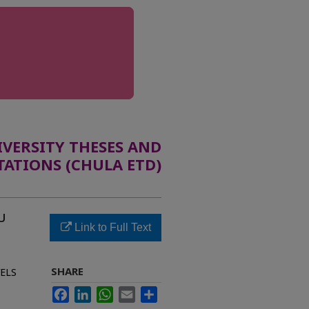
ERSITY THESES AND
TATIONS (CHULA ETD)
บ
Link to Full Text
SHARE
ELS
Facebook
LinkedIn
WhatsApp
Email
Share