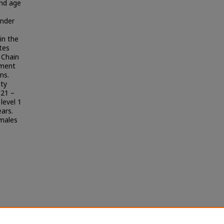
and age
ender
in the
tes
 Chain
ement
ns.
ity
.21 –
level 1
ars.
 males
งภาวะ
ses