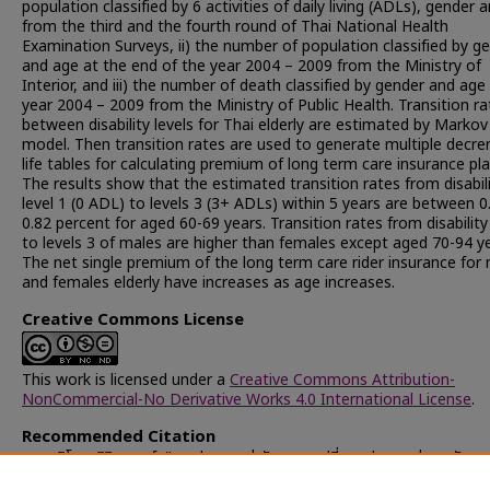
population classified by 6 activities of daily living (ADLs), gender 
from the third and the fourth round of Thai National Health
Examination Surveys, ii) the number of population classified by g
and age at the end of the year 2004 – 2009 from the Ministry of
Interior, and iii) the number of death classified by gender and age 
year 2004 – 2009 from the Ministry of Public Health. Transition ra
between disability levels for Thai elderly are estimated by Markov
model. Then transition rates are used to generate multiple decr
life tables for calculating premium of long term care insurance pla
The results show that the estimated transition rates from disabil
level 1 (0 ADL) to levels 3 (3+ ADLs) within 5 years are between 0
0.82 percent for aged 60-69 years. Transition rates from disability 
to levels 3 of males are higher than females except aged 70-94 ye
The net single premium of the long term care rider insurance for
and females elderly have increases as age increases.
Creative Commons License
This work is licensed under a
Creative Commons Attribution-
NonCommercial-No Derivative Works 4.0 International License
.
Recommended Citation
บุณยะวิโรจ, ศิริกาญจน์, "การประมาณค่าอัตราการเปลี่ยนแปลงระหว่างระดับขอ
ทุพพลภาพสำหรับผู้สูงอายุไทย" (2014).
Chulalongkorn University The