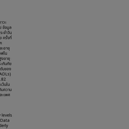
ภาวะ
 ข้อมูล
ประจำวัน
รั้งที่
าก
ละอายุ
คอฟใน
ูงอายุ
ะกันภัย
ะดับของ
+ ADLs)
0.82
เว้นใน
เติมความ
และเพศ
 levels
. Data
derly