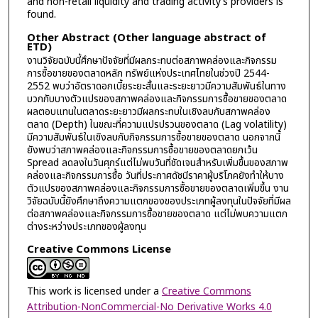
and non-retail liquidity and trading activity’s providers is
found.
Other Abstract (Other language abstract of
ETD)
งานวิจัยฉบับนี้ศึกษาปัจจัยที่มีผลกระทบต่อสภาพคล่องและกิจกรรม
การซื้อขายของตลาดหลัก ทรัพย์แห่งประเทศไทยในช่วงปี 2544-
2552 พบว่าอัตราดอกเบี้ยระยะสั้นและระยะยาวมีความสัมพันธ์ในทาง
บวกกับบางตัวแปรของสภาพคล่องและกิจกรรมการซื้อขายของตลาด
ผลตอบแทนในตลาดระยะยาวมีผลกระทบในเชิงลบกับสภาพคล่อง
ตลาด (Depth) ในขณะที่ความแปรปรวนของตลาด (Lag volatility)
มีความสัมพันธ์ในเชิงลบกับกิจกรรมการซื้อขายของตลาด นอกจากนี้
ยังพบว่าสภาพคล่องและกิจกรรมการซื้อขายของตลาดยกเว้น
Spread ลดลงในวันศุกร์แต่ไม่พบวันที่ชัดเจนสำหรับเพิ่มขึ้นของสภาพ
คล่องและกิจกรรมการซื้อ วันที่ประกาศดัชนีราคาผู้บริโภคยังทำให้บาง
ตัวแปรของสภาพคล่องและกิจกรรมการซื้อขายของตลาดเพิ่มขึ้น งาน
วิจัยฉบับนี้ยังศึกษาถึงความแตกของของประเภทผู้ลงทุนในปัจจัยที่มีผล
ต่อสภาพคล่องและกิจกรรมการซื้อขายของตลาด แต่ไม่พบความแตก
ต่างระหว่างประเภทของผู้ลงทุน
Creative Commons License
This work is licensed under a
Creative Commons
Attribution-NonCommercial-No Derivative Works 4.0