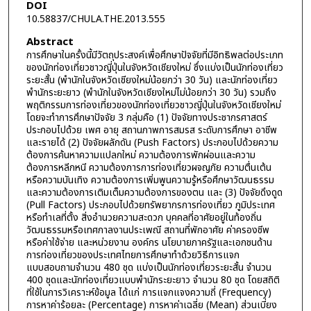
DOI
10.58837/CHULA.THE.2013.555
Abstract
การศึกษาในครั้งนี้มีวัตถุประสงค์เพื่อศึกษาปัจจัยที่มีอิทธิพลต่อประเภท
ของนักท่องเที่ยวชาวญี่ปุ่นในจังหวัดเชียงใหม่ ซึ่งแบ่งเป็นนักท่องเที่ยว
ระยะสั้น (พำนักในจังหวัดเชียงใหม่น้อยกว่า 30 วัน) และนักท่องเที่ยว
พำนักระยะยาว (พำนักในจังหวัดเชียงใหม่ไม่น้อยกว่า 30 วัน) รวมถึง
พฤติกรรมการท่องเที่ยวของนักท่องเที่ยวชาวญี่ปุ่นในจังหวัดเชียงใหม่
โดยจะทำการศึกษาปัจจัย 3 กลุ่มคือ (1) ปัจจัยทางประชากรศาสตร์
ประกอบไปด้วย เพศ อายุ สถานภาพการสมรส ระดับการศึกษา อาชีพ
และรายได้ (2) ปัจจัยผลักดัน (Push Factors) ประกอบไปด้วยความ
ต้องการค้นหาความแปลกใหม่ ความต้องการพักผ่อนและความ
ต้องการหลีกหนี ความต้องการการท่องเที่ยวผจญภัย ความตื่นเต้น
หรือความบันเทิง ความต้องการเพิ่มพูนความรู้หรือศึกษาวัฒนธรรม
และความต้องการเติมเต็มความต้องการของตน และ (3) ปัจจัยดึงดูด
(Pull Factors) ประกอบไปด้วยทรัพยากรการท่องเที่ยว ภูมิประเทศ
หรือทำเลที่ตั้ง สิ่งอำนวยความสะดวก บุคคลที่อาศัยอยู่ในท้องถิ่น
วัฒนธรรมหรือเทศกาลงานประเพณี สถานที่พักอาศัย ค่าครองชีพ
หรือค่าใช้จ่าย และหน่วยงาน องค์กร นโยบายภาครัฐและเอกชนด้าน
การท่องเที่ยวของประเทศไทยการศึกษาทำด้วยวิธีการแจก
แบบสอบถามจำนวน 480 ชุด แบ่งเป็นนักท่องเที่ยวระยะสั้น จำนวน
400 ชุดและนักท่องเที่ยวแบบพำนักระยะยาว จำนวน 80 ชุด โดยสถิติ
ที่ใช้ในการวิเคราะห์ข้อมูล ได้แก่ การแจกแจงความถี่ (Frequency)
การหาค่าร้อยละ (Percentage) การหาค่าเฉลี่ย (Mean) ส่วนเบี่ยง