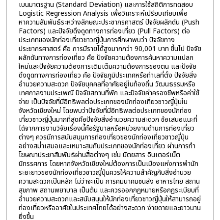
เบนมาตรฐาน (Standard Deviation) และการใช้สถิติการทดสอบ
Logistic Regression Analysis เพื่อวิเคราะห์เปรียบเทียบเพื่อ
หาความสัมพันธ์ระหว่างลักษณะประชากรศาสตร์ ปัจจัยผลักดัน (Push
Factors) และปัจจัยดึงดูดทางการท่องเที่ยว (Pull Factors) ต่อ
ประเภทของนักท่องเที่ยวชาวญี่ปุ่นการศึกษาพบว่า ปัจจัยทาง
ประชากรศาสตร์ คือ การมีรายได้สูงมากกว่า 90,001 บาท ขึ้นไป ปัจจัย
ผลักดันทางการท่องเที่ยว คือ ปัจจัยความต้องการค้นหาความแปลก
ใหม่และปัจจัยความต้องการเติมเต็มความต้องการของตน และปัจจัย
ดึงดูดทางการท่องเที่ยว คือ ปัจจัยภูมิประเทศหรือทำเลที่ตั้ง ปัจจัยสิ่ง
อำนวยความสะดวก ปัจจัยบุคคลที่อาศัยอยู่ในท้องถิ่น วัฒนธรรมหรือ
เทศกาลงานประเพณี ปัจจัยสถานที่พัก และปัจจัยค่าครองชีพหรือค่าใช้
จ่าย เป็นปัจจัยที่มีอิทธิพลต่อประเภทของนักท่องเที่ยวชาวญี่ปุ่นใน
จังหวัดเชียงใหม่ โดยพบว่าปัจจัยที่มีอิทธิพลต่อประเภทของนักท่อง
เที่ยวชาวญี่ปุ่นมากที่สุดคือปัจจัยสิ่งอำนวยความสะดวก ข้อเสนอแนะที่
ได้จากการงานวิจัยเรื่องนี้คือรัฐบาลหรือหน่วยงานด้านการท่องเที่ยว
ต่างๆ ควรมีการสนับสนุนการท่องเที่ยวของนักท่องเที่ยวชาวญี่ปุ่น
อย่างสม่ำเสมอและเหมาะสมกับประเภทของนักท่องเที่ยว ผ่านการทำ
โฆษณาประชาสัมพันธ์ผ่านสื่อต่างๆ เช่น นิตยสาร อินเตอร์เน็ต
นิทรรศการ โดยหากจังหวัดเชียงใหม่ต้องการเป็นเมืองแห่งการพำนัก
ระยะยาวของนักท่องเที่ยวชาวญี่ปุ่นควรให้ความสำคัญกับสิ่งอำนวย
ความสะดวกเป็นหลัก ไม่ว่าจะเป็น การคมนาคมชนส่ง อาหารไทย สถาน
สุขภาพ สถานพยาบาล เป็นต้น และควรออกกฎหมายหรือกฎระเบียบที่
อำนวยความสะดวกและสนับสนุนให้นักท่องเที่ยวชาวญี่ปุ่นให้สามารถอยู่
ท่องเที่ยวหรืออาศัยในประเทศไทยได้อย่างสะดวก ง่ายดายและยาวนาน
ยิ่งขึ้น