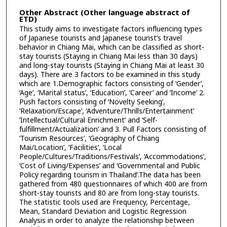
Other Abstract (Other language abstract of
ETD)
This study aims to investigate factors influencing types
of Japanese tourists and Japanese tourist’s travel
behavior in Chiang Mai, which can be classified as short-
stay tourists (Staying in Chiang Mai less than 30 days)
and long-stay tourists (Staying in Chiang Mai at least 30
days). There are 3 factors to be examined in this study
which are 1.Demographic factors consisting of ‘Gender’,
‘Age’, ‘Marital status’, ‘Education’, ‘Career’ and ‘Income’ 2.
Push factors consisting of ‘Novelty Seeking’,
‘Relaxation/Escape’, ‘Adventure/Thrills/Entertainment’
‘Intellectual/Cultural Enrichment’ and ‘Self-
fulfillment/Actualization’ and 3. Pull Factors consisting of
‘Tourism Resources’, ‘Geography of Chiang
Mai/Location’, ‘Facilities’, ‘Local
People/Cultures/Traditions/Festivals’, ‘Accommodations’,
‘Cost of Living/Expenses’ and ‘Governmental and Public
Policy regarding tourism in Thailand’.The data has been
gathered from 480 questionnaires of which 400 are from
short-stay tourists and 80 are from long-stay tourists.
The statistic tools used are Frequency, Percentage,
Mean, Standard Deviation and Logistic Regression
Analysis in order to analyze the relationship between