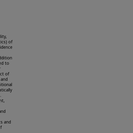
ity,
ics) of
vidence
ddition
ed to
r
ct of
e and
tional
tically
.
nt,
 and
ts and
f