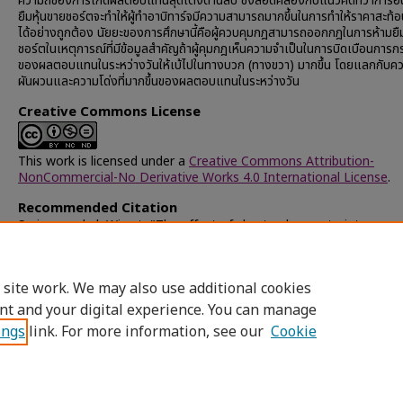
ความถี่ของการเกิดผลตอบแทนสุดโต่งด้านลบ ซึ่งสอดคล้องกับแนวคิดที่ว่าการอ
ยืมหุ้นขายชอร์ตจะทำให้ผู้ทำอาบิทาร์จมีความสามารถมากขึ้นในการทำให้ราคาสะท้อ
ได้อย่างถูกต้อง นัยยะของการศึกษานี้คือผู้ควบคุมกฎสามารถออกกฎในการห้ามยืม
ชอร์ตในเหตุการณ์ที่มีข้อมูลสำคัญถ้าผู้คุมกฎเห็นความจำเป็นในการบิดเบือนการ
ของผลตอบแทนในระหว่างวันให้เบ้ไปในทางบวก (ทางขวา) มากขึ้น โดยแลกกับค
ผันผวนและความโด่งที่มากขึ้นของผลตอบแทนในระหว่างวัน
Creative Commons License
This work is licensed under a
Creative Commons Attribution-
NonCommercial-No Derivative Works 4.0 International License
.
Recommended Citation
Suriyaworakul, Wiwat, "The effect of short-sale constraints on vola
skewness, and kurtosis of intraday return" (2012).
Chulalongkorn
University Theses and Dissertations (Chula ETD)
. 19001.
https://digital.car.chula.ac.th/chulaetd/19001
 site work. We may also use additional cookies
nt and your digital experience. You can manage
ings
link. For more information, see our
Cookie
Home
|
About
|
FAQ
|
My Account
|
Access
Privacy
Copyright