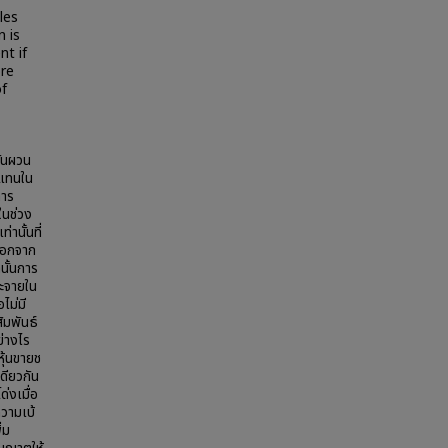
les
n is
nt if
ore
of
ันผวน
บแทนใน
การ
ในช่วง
านั้นที่
าออกจาก
นั้นการ
ระจายใน
ไม่มี
ัมพันธ์
่างไร
ุ้นขายช
ดียวกัน
่งเมื่อ
วามเบ้
่ม