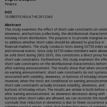
Finance
DOI
10.58837/CHULA.THE.2012.563
Abstract
This study examines the effect of short-sale constraints on volatil
skewness, and kurtosis (collectively, the distributional characterist
intraday return distribution. The purpose is to provide marginal e
to address whether short-sales should be allowed to practice in
financial markets. The study conducts tests during SET50 index a
and removal events. Since only SET50 index members were allow
be sold short during 2002-2010, this constitutes a direct proxy fo
short-sale constraints. Furthermore, this study examines the effe
short-sale constraints on the distributional characteristics befor
after earning announcement. The results show that when uncondi
on earning announcement, short-sale constraints do not systema
associated with volatility, skewness, or kurtosis of intraday return
However, when the tests are conditional on earning announceme
short-sale constraints actually increase volatility, skewness, and
kurtosis of intraday return. The results are similar in both before
after earning announcement. As skewness decreases along with
kurtosis when short-sales are allowed, we can reconcile the resul
conclude that reduction in skewness is due to fewer occurrence o
extreme positive return, rather than higher frequency of extreme