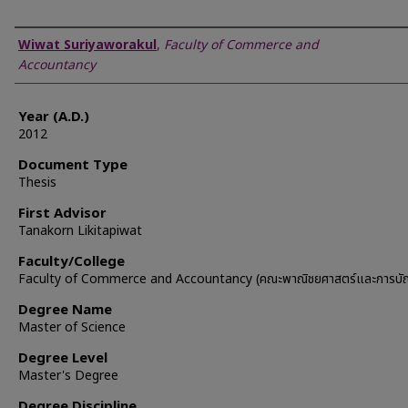
Author
Wiwat Suriyaworakul
,
Faculty of Commerce and
Accountancy
Year (A.D.)
2012
Document Type
Thesis
First Advisor
Tanakorn Likitapiwat
Faculty/College
Faculty of Commerce and Accountancy (คณะพาณิชยศาสตร์และการบัญ
Degree Name
Master of Science
Degree Level
Master's Degree
Degree Discipline