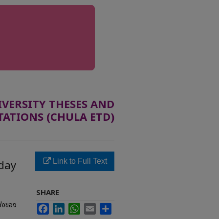
ERSITY THESES AND
TATIONS (CHULA ETD)
Link to Full Text
aday
SHARE
ด่งของ
Facebook
LinkedIn
WhatsApp
Email
Share