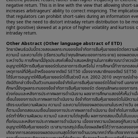
negative return. This is in line with the view that allowing short-sa
increases arbitrageurs’ ability to correct mispricing. The implicatio
that regulators can prohibit short-sales during an information eve
they see the need to distort intraday return distribution to be m
right (positive) skewed at a price of higher volatility and kurtosis 
intraday return.
Other Abstract (Other language abstract of ETD)
วิทยานิพนธ์ฉบับนี้ตรวจสอบผลกระทบของข้อจำกัดการยืมหุ้นขายชอร์ตต่อความผ
ความเบ้ และความโด่ง (เรียกรวมกันว่าคุณลักษณะของการกระจาย) ของผลตอ
ระหว่างวัน การศึกษานี้มีจุดประสงค์เพื่อนำเสนอหลักฐานในการพิจารณาว่าควรมี
อนุญาตให้มีการยืมหุ้นขายชอร์ตในตลาดการเงินหรือไม่ การศึกษานี้ทำการทดสอบ
เหตุการณ์ที่มีหุ้นเข้าหรือออกจากดัชนี SET50 เนื่องจากสมาชิกของดัชนี SET50 เท่
ได้รับการอนุญาตให้ยืมหุ้นขายชอร์ตได้ในช่วงปี ค.ศ. 2002-2010 เหตุการณ์เข้
ดัชนีดังกล่าวจึงเป็นตัวแทนของข้อจำกัดในการยืมหุ้นขายชอร์ตได้อย่างดี นอกจาก
ศึกษานี้ยังดูผลกระทบของข้อจำกัดการยืมหุ้นขายชอร์ต ต่อคุณลักษณะของการก
ช่วงก่อนและหลังการประกาศผลการดำเนินงาน ผลจาการศึกษาแสดงให้เห็นว่าเมื่อ
เงื่อนไขของการประกาศผลการดำเนินงาน ข้อจำกัดการยืมหุ้นขายชอร์ตไม่มีความส
เชิงระบบต่อความผันผวน ความเบ้ และความโด่งของผลตอบแทนในระหว่างวัน อย
ก็ตามเมื่อทดสอบบนเงื่อนไขของการประกาศผลการดำเนินงาน ข้อจำกัดในการยืมห
อร์ตทำให้ความผันผวน ความเบ้ และความโด่งสูงขึ้น ผลการทดสอบเป็นไปในแบบเ
ทั้งก่อนและหลังการประกาศผลการดำเนินงาน เนื่องจากความเบ้ลดลงคู่กับความโด
อนุญาตให้ยืมหุ้นขายชอร์ต เราสามารถสรุปเชื่อมโยงผลลัพธ์ได้ว่าการลดลงของค
เกิดจากการลดลงของผลตอบแทนสุดโต่งทางด้านบวกมากกว่าที่จะเกิดจากการเพิ