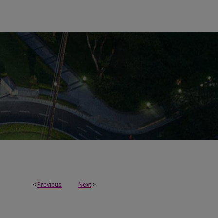
<
Previous
Next
>