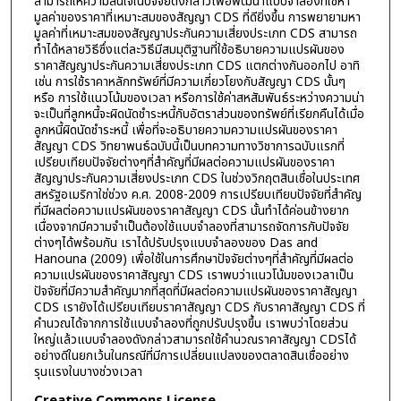
สามารถให้ความสนใจในปัจจัยดังกล่าวเพื่อพัฒนาแบบจำลองที่ใช้หา
มูลค่าของราคาที่เหมาะสมของสัญญา CDS ที่ดียิ่งขึ้น การพยายามหา
มูลค่าที่เหมาะสมของสัญญาประกันความเสี่ยงประเภท CDS สามารถ
ทำได้หลายวิธีซึ่งแต่ละวิธีมีสมมุติฐานที่ใช้อธิบายความแปรผันของ
ราคาสัญญาประกันความเสี่ยงประเภท CDS แตกต่างกันออกไป อาทิ
เช่น การใช้ราคาหลักทรัพย์ที่มีความเกี่ยวโยงกับสัญญา CDS นั้นๆ
หรือ การใช้แนวโน้มของเวลา หรือการใช้ค่าสหสัมพันธ์ระหว่างความน่า
จะเป็นที่ลูกหนี้จะผิดนัดชำระหนี้กับอัตราส่วนของทรัพย์ที่เรียกคืนได้เมื่อ
ลูกหนี้ผิดนัดชำระหนี้ เพื่อที่จะอธิบายความความแปรผันของราคา
สัญญา CDS วิทยาพนธ์ฉบับนี้เป็นบทความทางวิชาการฉบับแรกที่
เปรียบเทียบปัจจัยต่างๆที่สำคัญที่มีผลต่อความแปรผันของราคา
สัญญาประกันความเสี่ยงประเภท CDS ในช่วงวิกฤตสินเชื่อในประเทศ
สหรัฐอเมริกาใช่ช่วง ค.ศ. 2008-2009 การเปรียบเทียบปัจจัยที่สำคัญ
ที่มีผลต่อความแปรผันของราคาสัญญา CDS นั้นทำได้ค่อนข้างยาก
เนื่องจากมีความจำเป็นต้องใช้แบบจำลองที่สามารถจัดการกับปัจจัย
ต่างๆได้พร้อมกัน เราได้ปรับปรุงแบบจำลองของ Das and
Hanouna (2009) เพื่อใช้ในการศึกษาปัจจัยต่างๆที่สำคัญที่มีผลต่อ
ความแปรผันของราคาสัญญา CDS เราพบว่าแนวโน้มของเวลาเป็น
ปัจจัยที่มีความสำคัญมากที่สุดที่มีผลต่อความแปรผันของราคาสัญญา
CDS เรายังได้เปรียบเทียบราคาสัญญา CDS กับราคาสัญญา CDS ที่
คำนวณได้จากการใช้แบบจำลองที่ถูกปรับปรุงขึ้น เราพบว่าโดยส่วน
ใหญ่แล้วแบบจำลองดังกล่าวสามารถใช้คำนวณราคาสัญญา CDSได้
อย่างดีในยกเว้นในกรณีที่มีการเปลี่ยนแปลงของตลาดสินเชื่ออย่าง
รุนแรงในบางช่วงเวลา
Creative Commons License