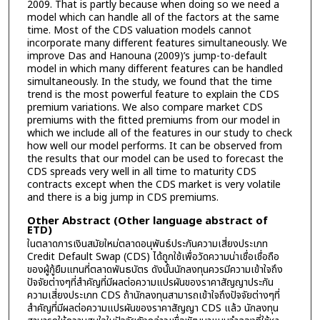
2009. That is partly because when doing so we need a
model which can handle all of the factors at the same
time. Most of the CDS valuation models cannot
incorporate many different features simultaneously. We
improve Das and Hanouna (2009)’s jump-to-default
model in which many different features can be handled
simultaneously. In the study, we found that the time
trend is the most powerful feature to explain the CDS
premium variations. We also compare market CDS
premiums with the fitted premiums from our model in
which we include all of the features in our study to check
how well our model performs. It can be observed from
the results that our model can be used to forecast the
CDS spreads very well in all time to maturity CDS
contracts except when the CDS market is very volatile
and there is a big jump in CDS premiums.
Other Abstract (Other language abstract of
ETD)
ในตลาดการเงินสมัยใหม่ตลาดอนุพันธ์ประกันความเสี่ยงประเภท
Credit Default Swap (CDS) ได้ถูกใช้เพื่อวัดความน่าเชื่อเชื่อถือ
ของผู้กู้ยืมแทนที่ตลาดพันธบัตร ดังนั้นนักลงทุนควรมีความเข้าใจถึง
ปัจจัยต่างๆที่สำคัญที่มีผลต่อความแปรผันของราคาสัญญาประกัน
ความเสี่ยงประเภท CDS ถ้านักลงทุนสามารถเข้าใจถึงปัจจัยต่างๆที่
สำคัญที่มีผลต่อความแปรผันของราคาสัญญา CDS แล้ว นักลงทุน