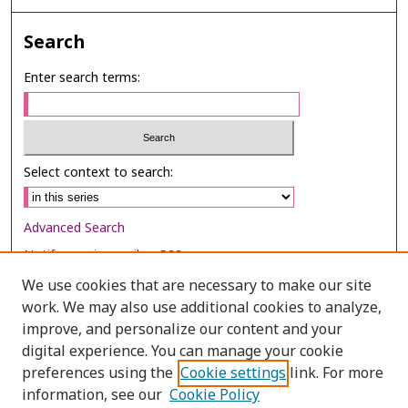
Search
Enter search terms:
Select context to search:
Advanced Search
Notify me via email or
RSS
We use cookies that are necessary to make our site
Browse
work. We may also use additional cookies to analyze,
Collections
improve, and personalize our content and your
digital experience. You can manage your cookie
Disciplines
preferences using the
Cookie settings
link. For more
Authors
information, see our
Cookie Policy