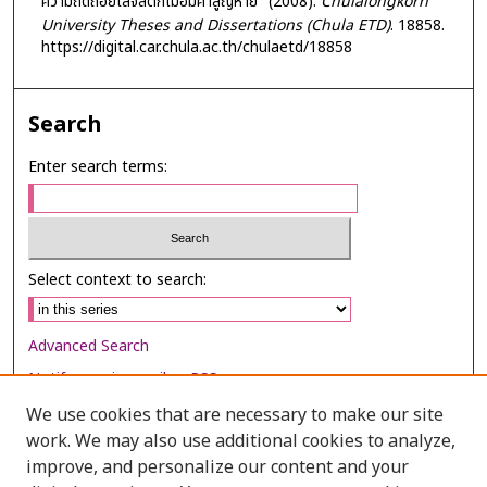
ความถดถอยโลจิสติกเมื่อมีค่าสูญหาย" (2008).
Chulalongkorn
University Theses and Dissertations (Chula ETD)
. 18858.
https://digital.car.chula.ac.th/chulaetd/18858
Search
Enter search terms:
Select context to search:
Advanced Search
Notify me via email or
RSS
We use cookies that are necessary to make our site
Browse
work. We may also use additional cookies to analyze,
Collections
improve, and personalize our content and your