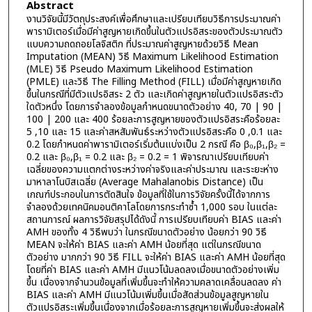
Abstract
งานวิจัยนี้มีวัตถุประสงค์เพื่อศึกษาและเปรียบเทียบวิธีการประมาณค่า
พารามิเตอร์เมื่อมีค่าสูญหายเกิดขึ้นในตัวแปรอิสระของตัวประมาณตัว
แบบความถดถอยโลจิสติก ที่ประมาณค่าสูญหายด้วยวิธี Mean
Imputation (MEAN) วิธี Maximum Likelihood Estimation
(MLE) วิธี Pseudo Maximum Likelihood Estimation
(PMLE) และวิธี The Filling Method (FILL) เมื่อมีค่าสูญหายเกิด
ขึ้นในกรณีที่มีตัวแปรอิสระ 2 ตัว และเกิดค่าสูญหายในตัวแปรอิสระตัว
ใดตัวหนึ่ง โดยการจำลองข้อมูลกำหนดขนาดตัวอย่าง 40, 70 | 90 |
100 | 200 และ 400 ร้อยละการสูญหายของตัวแปรอิสระคือร้อยละ
5 ,10 และ 15 และค่าสหสัมพันธ์ระหว่างตัวแปรอิสระคือ 0 ,0.1 และ
0.2 โดยกำหนดค่าพารามิเตอร์เริ่มต้นแบ่งเป็น 2 กรณี คือ β₀,β₁,β₂ =
0.2 และ β₀,β₁ = 0.2 และ β₂ = 0.2 = 1 พิจารณาเปรียบเทียบค่า
เฉลี่ยของความแตกต่างระหว่างค่าจริงและค่าประมาณ และระยะห่าง
มาหาลาโนบิสเฉลี่ย (Average Mahalanobis Distance) เป็น
เกณฑ์ประกอบในการตัดสินใจ ข้อมูลที่ใช้ในการวิจัยครั้งนี้ได้จากการ
จำลองด้วยเทคนิคมอนติคาโลโดยการกระทำซ้ำ 1,000 รอบ ในแต่ละ
สถานการณ์ ผลการวิจัยสรุปได้ดังนี้ การเปรียบเทียบค่า BIAS และค่า
AMH ของทั้ง 4 วิธีพบว่า ในกรณีขนาดตัวอย่าง น้อยกว่า 90 วิธี
MEAN จะให้ค่า BIAS และค่า AMH น้อยที่สุด แต่ในกรณีขนาด
ตัวอย่าง มากกว่า 90 วิธี FILL จะให้ค่า BIAS และค่า AMH น้อยที่สุด
โดยที่ค่า BIAS และค่า AMH มีแนวโน้มลดลงเมื่อขนาดตัวอย่างเพิ่ม
ขึ้น เนื่องจากจำนวนข้อมูลที่เพิ่มขึ้นจะทำให้ความคลาดเคลื่อนลดลง ค่า
BIAS และค่า AMH มีแนวโน้มเพิ่มขึ้นเมื่อสัดส่วนข้อมูลสูญหายใน
ตัวแปรอิสระเพิ่มขึ้นเนื่องจากเมื่อร้อยละการสูญหายเพิ่มขึ้นจะส่งผลให้