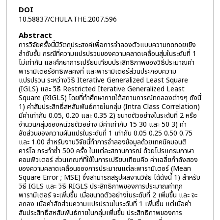
DOI
10.58837/CHULA.THE.2007.596
Abstract
การวิจัยครั้งนี้มีวัตถุประสงค์เพื่อการจำลองตัวแบบความถดถอยเชิง
ลำดับชั้น กรณีที่ความแปรปรวนของความคลาดเคลื่อนสุ่มในระดับที่ 1
ไม่เท่ากัน และศึกษาการเปรียบเทียบประสิทธิภาพของวิธีประมาณค่า
พารามิเตอร์อิทธิพลคงที่ และพารามิเตอร์ส่วนประกอบความ
แปรปรวน ระหว่างวิธี Iterative Generalized Least Square
(IGLS) และ วิธี Restricted Iterative Generalized Least
Square (RIGLS) โดยที่ทำศึกษาภายใต้สถานการณ์ทดลองต่างๆ ดังนี้
1) ค่าสัมประสิทธิ์สหสัมพันธ์ภายในกลุ่ม (Intra Class Correlation)
มีค่าเท่ากับ 0.05, 0.20 และ 0.35 2) ขนาดตัวอย่างในระดับที่ 2 หรือ
จำนวนกลุ่มของหน่วยตัวอย่าง มีค่าเท่ากับ 15 30 และ 50 3) ค่า
สัดส่วนของความผันแปรในระดับที่ 1 เท่ากับ 0.05 0.25 0.50 0.75
และ 1.00 สำหรับงานวิจัยนี้ทำการจำลองข้อมูลด้วยเทคนิคมอนติ
คาร์โล กระทำซ้ำ 500 ครั้ง ในแต่ละสถานการณ์ ด้วยโปรแกรมภาษา
คอมพิวเตอร์ ส่วนเกณฑ์ที่ใช้ในการเปรียบเทียบคือ ค่าเฉลี่ยกำลังสอง
ของความคลาดเคลื่อนของการประมาณแต่ละพารามิเตอร์ (Mean
Square Error ; MSE) ซึ่งสามารถสรุปผลงานวิจัย ได้ดังนี้ 1) สำหรับ
วิธี IGLS และ วิธี RIGLS ประสิทธิภาพของการประมาณค่าทุก
พารามิเตอร์ จะเพิ่มขึ้น เมื่อขนาดตัวอย่างในระดับที่ 2 เพิ่มขึ้น และ จะ
ลดลง เมื่อค่าสัดส่วนความแปรปรวนในระดับที่ 1 เพิ่มขึ้น แต่เมื่อค่า
สัมประสิทธิ์สหสัมพันธ์ภายในกลุ่มเพิ่มขึ้น ประสิทธิภาพของการ