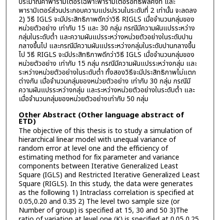
ประมาณค่าพารามิเตอร์เฉพาะพารามิเตอร์อิทธิพลคงที่ และ
พารามิเตอร์ส่วนประกอบความแปรปรวนในระดับที่ 2 เท่านั้น จะลดลง
2) วิธี IGLS จะมีประสิทธิภาพดีกว่าวิธี RIGLS เมื่อจำนวนกลุ่มของ
หน่วยตัวอย่าง เท่ากับ 15 และ 30 กลุ่ม กรณีมีความผันแปรระหว่าง
กลุ่มในระดับต่ำ และความผันแปรระหว่างหน่วยตัวอย่างในระดับปาน
กลางขึ้นไป และกรณีมีความผันแปรระหว่างกลุ่มในระดับปานกลางขึ้น
ไป วิธี RIGLS จะมีประสิทธิภาพดีกว่าวิธี IGLS เมื่อจำนวนกลุ่มของ
หน่วยตัวอย่าง เท่ากับ 15 กลุ่ม กรณีมีความผันแปรระหว่างกลุ่ม และ
ระหว่างหน่วยตัวอย่างในระดับต่ำ ทั้งสองวิธีจะมีประสิทธิภาพไม่แตก
ต่างกัน เมื่อจำนวนกลุ่มของหน่วยตัวอย่าง เท่ากับ 30 กลุ่ม กรณีมี
ความผันแปรระหว่างกลุ่ม และระหว่างหน่วยตัวอย่างในระดับต่ำ และ
เมื่อจำนวนกลุ่มของหน่วยตัวอย่างเท่ากับ 50 กลุ่ม
Other Abstract (Other language abstract of
ETD)
The objective of this thesis is to study a simulation of
hierarchical linear model with unequal variance of
random error at level one and the efficiency of
estimating method for fix parameter and variance
components between Iterative Generalized Least
Square (IGLS) and Restricted Iterative Generalized Least
Square (RIGLS). In this study, the data were generates
as the following 1) Intraclass correlation is specified at
0.05,0.20 and 0.35 2) The level two sample size (or
Number of group) is specified at 15, 30 and 50 3)The
ratio of variation at level one (K) is specified at 0.05 0.25