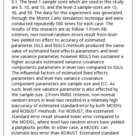
0.1. The level-1 sample-sizes which are used in this study
are 5, 10, and 15, and the level-2 sample-sizes are 15,
30, and 50. The data for this experiment was generated
through the Monte Carlo simulation technique and were
conducted repeatedly 500 times for each case. The
results of this research are as follow: 1.From RB
criterion, non-normal random errors result from level-
two yielded no effect to accuracy of estimated
parameter. IGLS and RIGLS methods produced the same
value of estimated fixed effects parameters and level-
one variance parameter, however RIGLS has sustained a
higher accurate estimated variance-covariance
components parameters in level-two compared to IGLS.
The influential factors of estimated fixed effects
parameters and level-two variance-covariance
component parameters are sample-size and ICC. As
such, level-one variance parameter is also effected by
the sample-size. 2.From RMSE criterion, non-normal
random errors in level-two resulted in a relatively high
inaccuracy of estimated standard error by both MODEL
and ROBUST methods. For ROBUST, the estimated
standard error result showed lower error compared to
the MODEL, where level-two random errors have yielded
a platykurtic profile. In other case, a MODEL can
estimate less error than ROBUST. Estimated standard