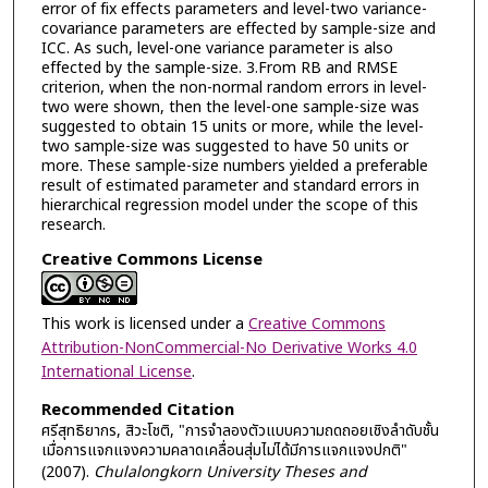
error of fix effects parameters and level-two variance-
covariance parameters are effected by sample-size and
ICC. As such, level-one variance parameter is also
effected by the sample-size. 3.From RB and RMSE
criterion, when the non-normal random errors in level-
two were shown, then the level-one sample-size was
suggested to obtain 15 units or more, while the level-
two sample-size was suggested to have 50 units or
more. These sample-size numbers yielded a preferable
result of estimated parameter and standard errors in
hierarchical regression model under the scope of this
research.
Creative Commons License
This work is licensed under a
Creative Commons
Attribution-NonCommercial-No Derivative Works 4.0
International License
.
Recommended Citation
ศรีสุทธิยากร, สิวะโชติ, "การจำลองตัวแบบความถดถอยเชิงลำดับชั้น
เมื่อการแจกแจงความคลาดเคลื่อนสุ่มไม่ได้มีการแจกแจงปกติ"
(2007).
Chulalongkorn University Theses and