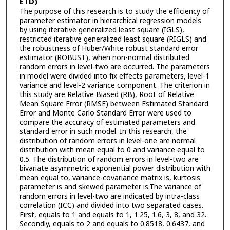
ETD)
The purpose of this research is to study the efficiency of
parameter estimator in hierarchical regression models
by using iterative generalized least square (IGLS),
restricted iterative generalized least square (RIGLS) and
the robustness of Huber/White robust standard error
estimator (ROBUST), when non-normal distributed
random errors in level-two are occurred. The parameters
in model were divided into fix effects parameters, level-1
variance and level-2 variance component. The criterion in
this study are Relative Biased (RB), Root of Relative
Mean Square Error (RMSE) between Estimated Standard
Error and Monte Carlo Standard Error were used to
compare the accuracy of estimated parameters and
standard error in such model. In this research, the
distribution of random errors in level-one are normal
distribution with mean equal to 0 and variance equal to
0.5. The distribution of random errors in level-two are
bivariate asymmetric exponential power distribution with
mean equal to, variance-covariance matrix is, kurtosis
parameter is and skewed parameter is.The variance of
random errors in level-two are indicated by intra-class
correlation (ICC) and divided into two separated cases.
First, equals to 1 and equals to 1, 1.25, 1.6, 3, 8, and 32.
Secondly, equals to 2 and equals to 0.8518, 0.6437, and