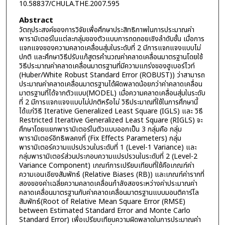
10.58837/CHULA.THE.2007.595
Abstract
วัตถุประสงค์ของการวิจัยเพื่อศึกษาประสิทธิภาพในการประมาณค่า
พารามิเตอร์ในแต่ละกลุ่มของตัวแบบการถดถอยเชิงลำดับชั้น เมื่อการ
แจกแจงของความคลาดเคลื่อนสุ่มในระดับที่ 2 มีการแจกแจงแบบไม่
ปกติ และศึกษาวิธีปรับแก้สูตรคำนวณค่าคลาดเคลื่อนมาตรฐานโดยใช้
วิธีประมาณค่าคลาดเคลื่อนมาตรฐานที่มีความแกร่งของฮูเบอร์ไวท์
(Huber/White Robust Standard Error (ROBUST)) ว่าสามารถ
ประมาณค่าคลาดเคลื่อนมาตรฐานได้ผิดพลาดน้อยกว่าค่าคลาดเคลื่อน
มาตรฐานที่ได้จากตัวแบบ(MODEL) เมื่อความคลาดเคลื่อนสุ่มในระดับ
ที่ 2 มีการแจกแจงแบบไม่ปกติหรือไม่ วิธีประมาณที่ใช้ในการศึกษานี้
ได้แก่วิธี Iterative Generalized Least Square (IGLS) และ วิธี
Restricted Iterative Generalized Least Square (RIGLS) จะ
ศึกษาโดยแยกพารามิเตอร์ในตัวแบบออกเป็น 3 กลุ่มคือ กลุ่ม
พารามิเตอร์อิทธิพลคงที่ (Fix Effects Parameters) กลุ่ม
พารามิเตอร์ความแปรปรวนในระดับที่ 1 (Level-1 Variance) และ
กลุ่มพารามิเตอร์ส่วนประกอบความแปรปรวนในระดับที่ 2 (Level-2
Variance Component) เกณฑ์การเปรียบเทียบที่ใช้คือเกณฑ์ค่า
ความเอนเอียงสัมพัทธ์ (Relative Biases (RB)) และเกณฑ์ค่ารากที่
สองของค่าเฉลี่ยความคลาดเคลื่อนกำลังสองระหว่างค่าประมาณค่า
คลาดเคลื่อนมาตรฐานกับค่าคลาดเคลื่อนมาตรฐานแบบมอนติคาร์โล
สัมพัทธ์(Root of Relative Mean Square Error (RMSE)
between Estimated Standard Error and Monte Carlo
Standard Error) เพื่อเปรียบเทียบความผิดพลาดในการประมาณค่า