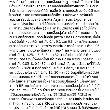
พารามิเตอร์ และค่าความคลาดเคลื่อนมาตรฐานตามลำดับ ในการวิจัย
นี้กำหนดให้การแจกแจงความคลาดเคลื่อนสุ่มในตัวแปรตามในระดับที่
1 มีการแจกแจงแบบปกติที่มีค่าเฉลี่ย 0 ความแปรปรวนเป็น 0.5 และ
ในระดับที่ 2 มีการแจกแจงแบบเอ็กซ์โพเนนเซียลพาวเวอร์แบบไม่
สมมาตรสองตัวแปร (Bivariate Asymmetric Exponential
Power Distribution) ที่มีค่าเฉลี่ย และเมตริกซ์ความแปรปรวนร่วม
( ) พารามิเตอร์ความโด่ง ( ) และพารามิเตอร์ความเบ้ ( ) โดยให้ค่า
ความแปรปรวนของความคลาดเคลื่อนสุ่มในระดับที่ 2 กำหนดตามค่า
สัมประสิทธิ์สหสัมพันธ์ภายในกลุ่ม (Intra Class Correlation) ซึ่งใน
งานวิจัยนี้กำหนดให้มีค่าเท่ากับ 0.1, 0.2 และ 0.3 ในการศึกษาผลกระ
ทบจากลักษณะการแจกแจงจะพิจารณาใน 2 กรณี กรณีที่ 1 กำหนดให้
พารามิเตอร์ความเบ้คงที่โดยมีค่าเท่ากับ 1 และพารามิเตอร์ความโด่งมี
ค่าเท่ากับ 1, 1.25, 1.6, 3, 8 และ 32 ตามลำดับ กรณีที่ 2 กำหนด
พารามิเตอร์ความโด่งคงที่โดยมีค่าเท่ากับ 2 และพารามิเตอร์ความเบ้มี
ค่าเท่ากับ 0.8518, 0.6437 และ0.1 ตามลำดับ ขนาดตัวอย่างที่ใช้แบ่ง
ออกเป็น 2 ระดับ ขนาดตัวอย่างในระดับที่ 1 คือ 5, 10 และ15 และ
ขนาดตัวอย่างในระดับที่ 2 คือ 15, 30 และ 50 ข้อมูลที่ใช้ในการวิจัยใช้
โปรแกรมคอมพิวเตอร์จำลองด้วยเทคนิคมอนติคาร์โลกระทำซ้ำ 500
ครั้ง ในแต่ละสถานการณ์ ซึ่งผลการวิจัยสรุปได้ดังนี้ 1.เมื่อพิจารณา
จากค่า RB พบว่าเมื่อการแจกแจงความคลาดเคลื่อนสุ่มในระดับที่ 2 มี
การแจกแจงแบบไม่ปกติ ค่าประมาณของพารามิเตอร์ในตัวแบบจะไม่
ได้รับผลกระทบจากปัจจัยดังกล่าว วิธี IGLS และวิธี RIGLS จะ
ประมาณค่าของพารามิเตอร์อิทธิพลคงที่ และความแปรปรวนในระดับ
ที่ 1 ได้ใกล้เคียงกัน แต่วิธี RIGLS จะประมาณค่าส่วนประกอบความ
แปรปรวนในระดับที่ 2 ได้แม่นยำกว่าวิธี IGLS เสมอ ปัจจัยที่ส่งผลกระ