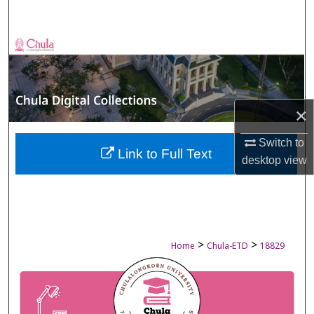
Search
Browse Collections
My Account
×
About
Switch to
Digital Commons Network™
Link to Full Text
desktop
view
>
>
Home
Chula-ETD
18829