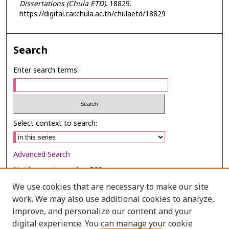
Dissertations (Chula ETD)
. 18829.
https://digital.car.chula.ac.th/chulaetd/18829
Search
Enter search terms:
Select context to search:
Advanced Search
Notify me via email or
RSS
We use cookies that are necessary to make our site
Browse
work. We may also use additional cookies to analyze,
Collections
improve, and personalize our content and your
digital experience. You can manage your cookie
Disciplines