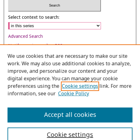
Select context to search:
Advanced Search
Notify me via email or
RSS
We use cookies that are necessary to make our site
Browse
work. We may also use additional cookies to analyze,
Collections
improve, and personalize our content and your
digital experience. You can manage your cookie
Disciplines
preferences using the
Cookie settings
link. For more
Authors
information, see our
Cookie Policy
Author Corner
Author FAQ
Accept all cookies
Cookie settings