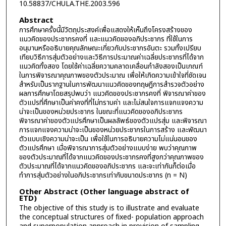
10.58837/CHULA.THE.2003.596
Abstract
การศึกษาครั้งนี้มีวัตถุประสงค์เพื่อแสดงให้เห็นถึงโครงสร้างของ
แนวคิดของประชากรคงที่ และแนวคิดของอภิประชากร ที่ใช้ในการ
อนุมานหรืออธิบายคุณลักษณะเกี่ยวกับประชากรอันตะ รวมทั้งเปรียบ
เทียบวิธีการสุ่มตัวอย่างและวิธีการประมาณค่าเฉลี่ยประชากรที่ได้จาก
แนวคิดทั้งสอง โดยใช้ค่าเฉลี่ยความคลาดเคลื่อนกำลังสองเป็นเกณฑ์
ในการพิจารณาคุณภาพของตัวประมาณ เพื่อให้เกิดความเข้าใจที่ชัดเจน
สำหรับเป็นรากฐานในการพัฒนาแนวคิดของทฤษฎีการสำรวจตัวอย่าง
ผลการศึกษาโดยสรุปพบว่า แนวคิดของประชากรคงที่ พิจารณาค่าของ
ตัวแปรที่ศึกษาเป็นค่าคงที่ที่ไม่ทราบค่า และไม่สนใจการแจกแจงความ
น่าจะเป็นของหน่วยประชากร ในขณะที่แนวคิดของอภิประชากร
พิจารณาค่าของตัวแปรศึกษาเป็นผลลัพธ์ของตัวแปรสุ่ม และพิจารณา
การแจกแจงความน่าจะเป็นของหน่วยประชากรในการสร้าง และพัฒนา
ตัวแบบเชิงความน่าจะเป็น เพื่อใช้ในการอธิบายความไม่แน่นอนของ
ตัวแปรศึกษา เมื่อพิจารณาการสุ่มตัวอย่างแบบง่าย พบว่าคุณภาพ
ของตัวประมาณที่ได้จากแนวคิดของประชากรคงที่สูงกว่าคุณภาพของ
ตัวประมาณที่ได้จากแนวคิดของอภิประชากร และจะเท่ากันก็ต่อเมื่อ
ทำการสุ่มตัวอย่างในอภิประชากรเท่ากับขนาดประชากร (n = N)
Other Abstract (Other language abstract of
ETD)
The objective of this study is to illustrate and evaluate
the conceptual structures of fixed- population approach