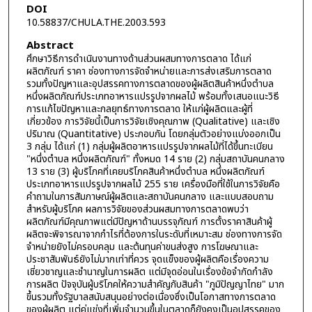
DOI
10.58837/CHULA.THE.2003.593
Abstract
ศึกษาวิธีการดำเนินงานทางด้านส่วนผสมทางการตลาด ได้แก่
ผลิตภัณฑ์ ราคา ช่องทางการจัดจำหน่ายและการส่งเสริมการตลาด
รวมทั้งปัญหาและอุปสรรคทางการตลาดของผู้ผลิตสินค้าหนึ่งตำบล
หนึ่งผลิตภัณฑ์ประเภทอาหารแปรรูปจากผลไม้ พร้อมทั้งเสนอแนะวิธี
การแก้ไขปัญหาและกลยุทธ์ทางการตลาด ให้แก่ผู้ผลิตและผู้ที่
เกี่ยวข้อง การวิจัยนี้เป็นการวิจัยเชิงคุณภาพ (Qualitative) และเชิง
ปริมาณ (Quantitative) ประกอบกัน โดยกลุ่มตัวอย่างแบ่งออกเป็น
3 กลุ่ม ได้แก่ (1) กลุ่มผู้ผลิตอาหารแปรรูปจากผลไม้ที่ได้ขึ้นทะเบียน
"หนึ่งตำบล หนึ่งผลิตภัณฑ์" ทั้งหมด 14 ราย (2) กลุ่มสถาบันคนกลาง
13 ราย (3) ผู้บริโภคที่เคยบริโภคสินค้าหนึ่งตำบล หนึ่งผลิตภัณฑ์
ประเภทอาหารแปรรูปจากผลไม้ 255 ราย เครื่องมือที่ใช้ในการวิจัยคือ
คำถามในการสัมภาษณ์ผู้ผลิตและสถาบันคนกลาง และแบบสอบถาม
สำหรับผู้บริโภค ผลการวิจัยของส่วนผสมทางการตลาดพบว่า
ผลิตภัณฑ์มีคุณภาพแต่มีปัญหาด้านบรรจุภัณฑ์ การตั้งราคาสินค้าผู้
ผลิตจะพิจารณาจากกำไรที่ต้องการในระดับที่เหมาะสม ช่องทางการจัด
จำหน่ายยังไม่ครอบคลุม และต้นทุนค่าขนส่งสูง การโฆษณาและ
ประชาสัมพันธ์ยังไม่มากเท่าที่ควร จุดแข็งของผู้ผลิตคือเรื่องความ
เชี่ยวชาญและชำนาญในการผลิต แต่มีจุดอ่อนในเรื่องข้อจำกัดกำลัง
การผลิต ปัจจุบันผู้บริโภคให้ความสำคัญกับสินค้า "ภูมิปัญญาไทย" มาก
ขึ้นรวมทั้งรัฐบาลสนับสนุนอย่างต่อเนื่องซึ่งเป็นโอกาสทางการตลาด
ของผู้ผลิต แต่คู่แข่งที่เพิ่มจำนวนขึ้นในตลาดก็ยังคงเป็นอุปสรรคของ