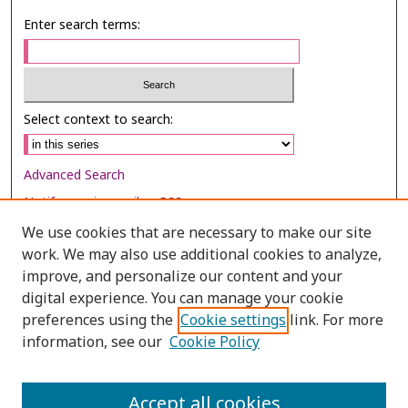
Enter search terms:
Select context to search:
Advanced Search
Notify me via email or
RSS
We use cookies that are necessary to make our site
Browse
work. We may also use additional cookies to analyze,
Collections
improve, and personalize our content and your
digital experience. You can manage your cookie
Disciplines
preferences using the
Cookie settings
link. For more
Authors
information, see our
Cookie Policy
Author Corner
Author FAQ
Accept all cookies