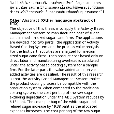
ถึง 11.43 % ของจำนวนกิจกรรมทั้งหมด ซึ่งเป็นข้อมูลประกอบ การ
พิจารณาในการลดการใช้กิจกรรมเหล่านั้น เลือกใช้กิจกรรมอื่นที่มีต้นทุน
ต่ำกว่า หรือใช้กิจกรรมร่วมกับกิจกรรมอื่น เพื่อลดต้นทุนการผลิตต่อไป
Other Abstract (Other language abstract of
ETD)
The objective of this thesis is to apply the Activity Based
Management System to manufacturing cost of sugar
cane in medium sized sugar cane firms. The applications
are devided into two parts : the application of Activity
Based Costing System and the process value analysis.
For the first part, activities are analyzed for medium
sized sugar cane firms. Then product cost based only on
direct labor and manufacturing overhead is calculated
under the activity based costing system for a sample
firm. For the later part, the value added and non value
added activities are classified. The result of this research
is that the Activity Based Management System makes
the product costing process be compatible with the
production system. When compared to the traditional
costing system, the cost per bag of the raw sugar
excluding depreciation under the ABC System reduces by
6.13 baht. The costs per bag of the white sugar and
refined sugar increase by 19.38 baht as the allocated
expenses increases. The cost per bag of the raw sugar