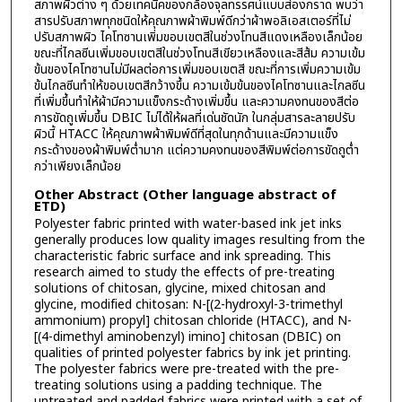
สภาพผิวต่าง ๆ ด้วยเทคนิคของกล้องจุลทรรศน์แบบส่องกราด พบว่า
สารปรับสภาพทุกชนิดให้คุณภาพผ้าพิมพ์ดีกว่าผ้าพอลิเอสเตอร์ที่ไม่
ปรับสภาพผิว ไคโทซานเพิ่มขอบเขตสีในช่วงโทนสีแดงเหลืองเล็กน้อย
ขณะที่ไกลซีนเพิ่มขอบเขตสีในช่วงโทนสีเขียวเหลืองและสีส้ม ความเข้ม
ข้นของไคโทซานไม่มีผลต่อการเพิ่มขอบเขตสี ขณะที่การเพิ่มความเข้ม
ข้นไกลซีนทำให้ขอบเขตสีกว้างขึ้น ความเข้มข้นของไคโทซานและไกลซีน
ที่เพิ่มขึ้นทำให้ผ้ามีความแข็งกระด้างเพิ่มขึ้น และความคงทนของสีต่อ
การขัดถูเพิ่มขึ้น DBIC ไม่ได้ให้ผลที่เด่นชัดนัก ในกลุ่มสารละลายปรับ
ผิวนี้ HTACC ให้คุณภาพผ้าพิมพ์ดีที่สุดในทุกด้านและมีความแข็ง
กระด้างของผ้าพิมพ์ต่ำมาก แต่ความคงทนของสีพิมพ์ต่อการขัดถูต่ำ
กว่าเพียงเล็กน้อย
Other Abstract (Other language abstract of
ETD)
Polyester fabric printed with water-based ink jet inks
generally produces low quality images resulting from the
characteristic fabric surface and ink spreading. This
research aimed to study the effects of pre-treating
solutions of chitosan, glycine, mixed chitosan and
glycine, modified chitosan: N-[(2-hydroxyl-3-trimethyl
ammonium) propyl] chitosan chloride (HTACC), and N-
[(4-dimethyl aminobenzyl) imino] chitosan (DBIC) on
qualities of printed polyester fabrics by ink jet printing.
The polyester fabrics were pre-treated with the pre-
treating solutions using a padding technique. The
untreated and padded fabrics were printed with a set of