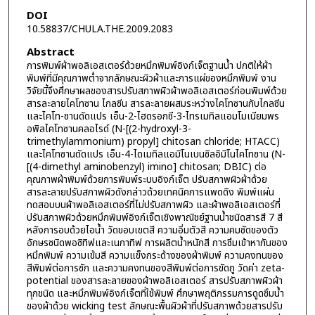
DOI
10.58837/CHULA.THE.2009.2083
Abstract
การพิมพ์ผ้าพอลิเอสเตอร์ด้วยหมึกพิมพ์อิงก์เจ็ตฐานน้ำ ปกติให้ผ้า
พิมพ์ที่มีคุณภาพต่ำจากลักษณะผิวผ้าและการแผ่ของหมึกพิมพ์ งาน
วิจัยนี้จึงศึกษาผลของสารปรับสภาพผิวผ้าพอลิเอสเตอร์ก่อนพิมพ์ด้วย
สารละลายไคโทซาน ไกลซีน สารละลายผสมระหว่างไคโทซานกับไกลซีน
และไคโท-ซานดัดแปร เอ็น-2-ไฮดรอกซี-3-ไทรเมทิลแอมโมเนียมพร
อพิลไคโทซานคลอไรด์ (N-[(2-hydroxyl-3-
trimethylammonium) propyl] chitosan chloride; HTACC)
และไคโทซานดัดแปร เอ็น-4-ไดเมทิลแอมิโนเบนซิลอิมิโนไคโทซาน (N-
[(4-dimethyl aminobenzyl) imino] chitosan; DBIC) ต่อ
คุณภาพผ้าพิมพ์ด้วยการพิมพ์ระบบอิงก์เจ็ต ปรับสภาพผิวผ้าด้วย
สารละลายปรับสภาพผิวดังกล่าวด้วยเทคนิคการแพดดิง พิมพ์แผ่น
ทดสอบบนผ้าพอลิเอสเตอร์ที่ไม่ปรับสภาพผิว และผ้าพอลิเอสเตอร์ที่
ปรับสภาพผิวด้วยหมึกพิมพ์อิงก์เจ็ตเชิงพาณิชย์ฐานน้ำชนิดสารสี 7 สี
หลังการอบด้วยไอน้ำ วัดขอบเขตสี ความอิ่มตัวสี ความคมชัดของตัว
อักษรชนิดพอซิทิฟและเนกาทิฟ การผลิตน้ำหนักสี การซึมเข้าหากันของ
หมึกพิมพ์ ความเข้มสี ความแข็งกระด้างของผ้าพิมพ์ ความคงทนของ
สีพิมพ์ต่อการซัก และความคงทนของสีพิมพ์ต่อการขัดถู วัดค่า zeta-
potential ของสารละลายของผ้าพอลิเอสเตอร์ สารปรับสภาพผิวผ้า
ทุกชนิด และหมึกพิมพ์อิงก์เจ็ตที่ใช้พิมพ์ ศึกษาพฤติกรรมการดูดซึมน้ำ
ของผ้าด้วย wicking test ลักษณะพื้นผิวผ้าที่ปรับสภาพด้วยสารปรับ