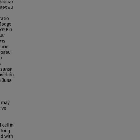
ลือดและ
ทดลองพบ
ratio
ลือดสูง
 GSE มี
แบบ
่การ
ามแตก
ลทดสอบ
ม
ะ
การแทรก
งให้เห็น
นเป็นผล
e may
ive
cell in
 long
ed with