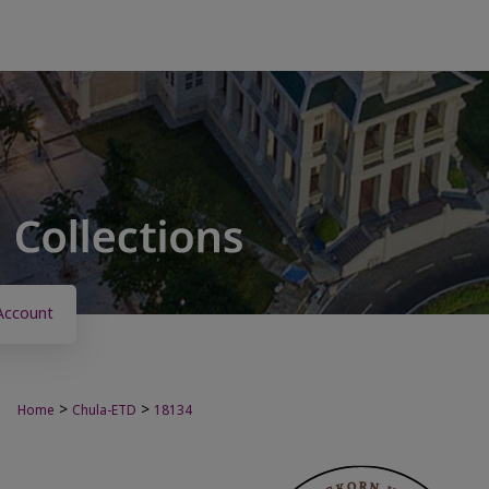
Account
>
>
Home
Chula-ETD
18134