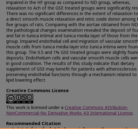
impaired in the HF group as compared to ND group, whereas,
relaxation to Ach of the GSE treated groups were significantly re
There was no significant differences in the extent of relaxation t
a direct smooth muscle relaxation and nitric oxide donor among 
five groups of rats. Comparing with the aortae obtained from ND
the pathological changes examination revealed the deposit of fo
and fat in tunica intimal and tunica media layer of those from th
group. Impaired endothelial cell and migration of vascular smoot
muscle cells from tunica media layer into tunica intima were foun
this group. The 0.5 and 1% GSE treated groups were slightly foun
deposits. Endothelium cells and vascular smooth muscle cells were
in good condition. The results of this study indicate that dietary
supplement of GSE may benefit for patients with atherosclerosis
preserving endothelial functions through a mechanism related to 
lipid lowering effect
Creative Commons License
This work is licensed under a
Creative Commons Attribution-
NonCommercial-No Derivative Works 4.0 International License
.
Recommended Citation
มูลรัตน์, จิรศักดิ์, "ฤทธิ์ลดไขมันในเลือดและปกป้องหลอดเลือดของสารสกัดจากเ
องุ่น (Vitis vinifera Linn.)" (2008).
Chulalongkorn University These