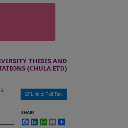
ERSITY THESES AND
TATIONS (CHULA ETD)
าร
Link to Full Text
SHARE
Facebook
LinkedIn
WhatsApp
Email
Share