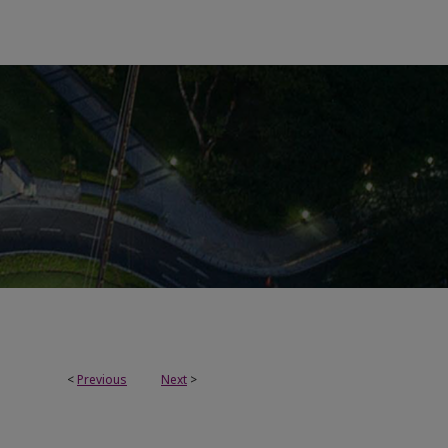
<
Previous
Next
>