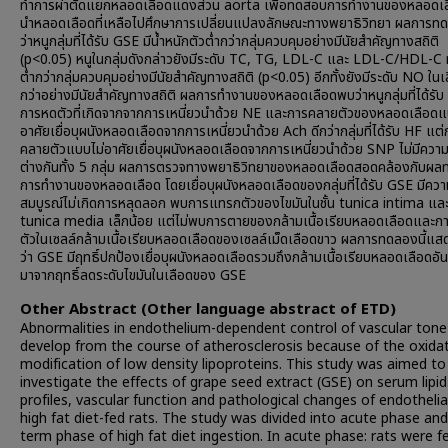
ทำการผ่าตัดแยกหลอดเลือดแดงส่วน aorta เพื่อทดสอบการทำงานของหลอดเ
นำหลอดเลือดที่เหลือไปศึกษาการเปลี่ยนแปลงลักษณะทางพยาธิวิทยา ผลการ
ว่าหนูกลุ่มที่ได้รับ GSE มีน้ำหนักตัวต่ำกว่ากลุ่มควบคุมอย่างมีนัยสำคัญทางสถิติ
(p<0.05) หนูในกลุ่มดังกล่าวยังมีระดับ TC, TG, LDL-C และ LDL-C/HDL-C 
ต่ำกว่ากลุ่มควบคุมอย่างมีนัยสำคัญทางสถิติ (p<0.05) อีกทั้งยังมีระดับ NO ในเ
กว่าอย่างมีนัยสำคัญทางสถิติ ผลการทำงานของหลอดเลือดพบว่าหนูกลุ่มที่ได้รับ
การหดตัวที่เกิดจากจากการเหนี่ยวนำด้วย NE และการคลายตัวของหลอดเลือด
อาศัยเยื่อบุผนังหลอดเลือดจากการเหนี่ยวนำด้วย Ach ดีกว่ากลุ่มที่ได้รับ HF แต
คลายตัวแบบไม่อาศัยเยื่อบุผนังหลอดเลือดจากการเหนี่ยวนำด้วย SNP ไม่มีคว
ต่างกันทั้ง 5 กลุ่ม ผลการตรวจทางพยาธิวิทยาของหลอดเลือดสอดคล้องกับผ
การทำงานของหลอดเลือด โดยเยื่อบุผนังหลอดเลือดของกลุ่มที่ได้รับ GSE มีควา
สมบูรณ์ไม่เกิดการหลุดลอก พบการแทรกตัวของไขมันในชั้น tunica intima แล
tunica media เล็กน้อย แต่ไม่พบการตายของกล้ามเนื้อเรียบหลอดเลือดและ
ตัวในเซลล์กล้ามเนื้อเรียบหลอดเลือดของเซลล์เม็ดเลือดขาว ผลการทดลองนี้แสด
ว่า GSE มีฤทธิ์ปกป้องเยื่อบุผนังหลอดเลือดรวมถึงกล้ามเนื้อเรียบหลอดเลือดอั
มาจากฤทธิ์ลดระดับไขมันในเลือดของ GSE
Other Abstract (Other language abstract of ETD)
Abnormalities in endothelium-dependent control of vascular ton
develop from the course of atherosclerosis because of the oxidat
modification of low density lipoproteins. This study was aimed to
investigate the effects of grape seed extract (GSE) on serum lipid
profiles, vascular function and pathological changes of endothelial 
high fat diet-fed rats. The study was divided into acute phase and
term phase of high fat diet ingestion. In acute phase: rats were f