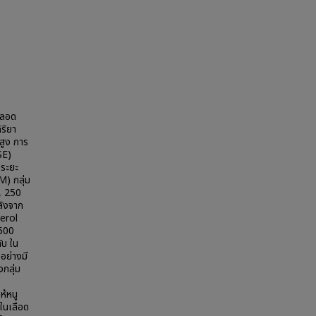
หลอด
ริยา
สูง การ
SE)
นระยะ
M) กลุ่ม
0, 250
ลังจาก
terol
 500
ับ ใน
อย่างมี
กลุ่ม
ห้หนู
ในเลือด