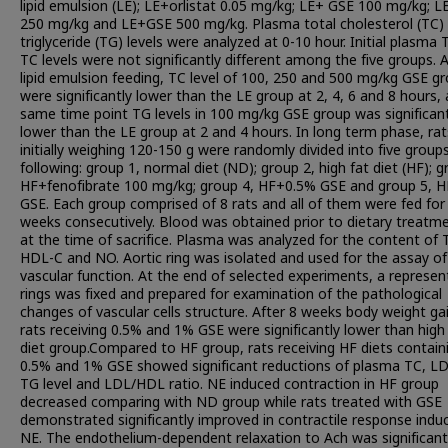
lipid emulsion (LE); LE+orlistat 0.05 mg/kg; LE+ GSE 100 mg/kg; 
250 mg/kg and LE+GSE 500 mg/kg. Plasma total cholesterol (TC)
triglyceride (TG) levels were analyzed at 0-10 hour. Initial plasma
TC levels were not significantly different among the five groups. A
lipid emulsion feeding, TC level of 100, 250 and 500 mg/kg GSE g
were significantly lower than the LE group at 2, 4, 6 and 8 hours, 
same time point TG levels in 100 mg/kg GSE group was significant
lower than the LE group at 2 and 4 hours. In long term phase, rat
initially weighing 120-150 g were randomly divided into five group
following: group 1, normal diet (ND); group 2, high fat diet (HF); g
HF+fenofibrate 100 mg/kg; group 4, HF+0.5% GSE and group 5, 
GSE. Each group comprised of 8 rats and all of them were fed for
weeks consecutively. Blood was obtained prior to dietary treatm
at the time of sacrifice. Plasma was analyzed for the content of 
HDL-C and NO. Aortic ring was isolated and used for the assay of
vascular function. At the end of selected experiments, a represen
rings was fixed and prepared for examination of the pathological
changes of vascular cells structure. After 8 weeks body weight ga
rats receiving 0.5% and 1% GSE were significantly lower than high
diet group.Compared to HF group, rats receiving HF diets contain
0.5% and 1% GSE showed significant reductions of plasma TC, LD
TG level and LDL/HDL ratio. NE induced contraction in HF group
decreased comparing with ND group while rats treated with GSE
demonstrated significantly improved in contractile response indu
NE. The endothelium-dependent relaxation to Ach was significant