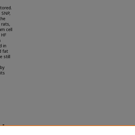
stored.
o SNP,
the
 rats,
am cell
e HF
h
d in
d fat
 still
 by
its
มล็ด
s and