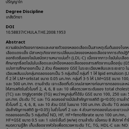
ปริญญาโท
Degree Discipline
เภสัชวิทยา
DOI
10.58837/CHULA.THE.2008.1953
Abstract
ความผิดปกติของการหดและคลายตัวของหลอดเลือดเป็นสาเหตุเริ่มต้นของโรค
เลือดแดงแข็ง มีสาเหตุเกิดจากการเปลี่ยนแปลงของหลอดเลือดจากการเกิดปฏิกิ
ออกซิเดชั่นของไขมันชนิดความหนาแน่นต่ำ (LDL-C) เนื่องจากภาวะไขมันในเลือด
ศึกษาฤทธิ์ลดไขมันในเลือดและปกป้องหลอดเลือดของสารสกัดจากเมล็ดองุ่น (G
แบ่งการศึกษาออกเป็น 2 ส่วน คือผลของ GSE ในระยะเฉียบพลันและระยะยาว ใ
เฉียบพลันแบ่งกลุ่มทดลองออกเป็น 5 กลุ่มดังนี้ กลุ่มที่ 1 ให้ lipid emulsion (L
ที่ 2 ให้ LM+orlistat ขนาด 0.05 มก./กก. กลุ่มที่ 3-5 ให้ LM+GSE ขนาด 10
และ 500 มก./กก. ตามลำดับ เจาะเลือดที่บริเวณปลายหางก่อนการทดลองและห
ให้สารสกัดในชั่วโมงที่ 2, 4, 6, 8 และ 10 เพื่อตรวจหาระดับของ total choles
(TC) และ triglyceride (TG) พบว่าหนูกลุ่มที่ได้รับ GSE ขนาด 100, 250 และ
มก./กก. มีระดับ TC และ TG ลดลงอย่างมีนัยสำคัญทางสถิติ (p<0.05) ตามลำด
ชั่วโมงที่ 2, 4, 6, 8, และ 10 ส่วน GSE ในขนาด 100 มก./กก. มีระดับ TG ลดลง
นัยสำคัญทางสถิติ (p<0.05) ในชั่วโมงที่ 2 และ 4 ส่วนการทดลองในระยะยาวแบ่ง
ทดลองออกเป็น 5 กลุ่มดังนี้ ND, HF, HF+fenofibrate ขนาด 100 มก./กก.,
HF+GSE ขนาด 0.5 และ 1 เปอร์เซ็นต์ (w/w) ตามลำดับ เมื่อครบ 8 สัปดาห์ ทำใ
หมดความรู้สึก เก็บเลือดจากหัวใจเพื่อตรวจหาระดับ TC, TG, HDL-C และ NO 