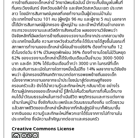
การย้ายถิ่นของเด็กเหล่านี้ วิทยานิพนธ์ฉบับนี้ มีการเก็บข้อมูลในพื้นที่
ที่นครเวียงจันทร์ จังหวัดบอลิคำไซ และจังหวัดสะหวันนะเขต ประเทศ
ลาว โดยมีการสัมภาษณ์บุคคลที่เคยทำงานเป็นผู้ช่วยแม่บ้านใน
ประเทศไทยจำนวน 101 คน (ผู้หญิง 96 คน และผู้ชาย 5 คน) นอกจาก
นี้ได้มีการสัมภาษณ์ผู้ปกครอง ผู้ใหญ่บ้าน และเจ้าหน้าที่ส่วนอำเภอจาก
กระทรวงแรงงานและสวัสดิการสังคมด้วย ผลของงานวิจัยพบว่า
ปัจจัยหลักที่มีผลต่อการย้ายถิ่นของแรงงานเด็กจากประเทศลาวมายัง
ประเทศไทยนั้นคือ ความคาดหวังส่วนตัวที่จะได้รับรายได้สูงขึ้นในขณะที่
สภาพการทำงานของเด็กเหล่านี้ค่อนข้างแย่66% ต้องทำงานถึง 12
ชั่วโมงต่อวัน 61% มีวันหยุดพักผ่อน 36% ต้องทำงานโดยไม่มีวันหยุด
62% ของแรงงานเด็กเหล่านี้ได้รับเงินเดือนเป็นจำนวน 3000-5000
บาท และอีก 30% ได้รับเงินเดือนต่ำกว่า 3000 บาท ในกรณีที่เด็ก
ประสบกับการละเมิดในทางใดทางหนึ่งนั้นมีถึง 14% ผลจากงานวิจัยยัง
พบว่า ผู้ปกครองมีทัศนคติทางบวกต่อการอพยพย้ายถิ่นของเด็ก
เนื่องจากพวกเขานอกจากจะนำประโยชน์มาสู่ต่อเศรษฐกิจของ
ครอบครัวแล้ว ยังได้นำความรู้และทักษะใหม่ๆ กลับมาด้วย อย่างไร
ก็ตามผู้ปกครองของเด็กเหล่านี้ รู้สึกไม่เห็นด้วยกับการที่เห็นเด็กบาง
คนได้นำวัฒนธรรมใหม่ในการดำเนินชีวิต พฤติกรรมและการแต่งกาย
เข้ามาในหมู่บ้าน ซึ่งขัดกับประเพณีและวัฒนธรรมท้องถิ่น แต่โดยรวม
แล้วสภาพชีวิตของเด็กเหล่านี้หลังจากที่กลับสู่ภูมิลำเนาก็พัฒนาขึ้น
จากเงินออม ความรู้และทักษะใหม่ที่พวกเขาได้รับจากการไปทำงานใน
ประเทศไทย ซึ่งมีความสำคัญมากต่อเขาและครอบครัว
Creative Commons License