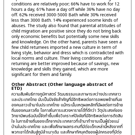
conditions are relatively poor; 66% have to work for 12
hours a day, 61% have a day off while 36% have no day
off. 62% received 3000-5000 Bath while 30% received
less than 3000 Bath. 14% experienced soome kinds of
abuses. The study also found that parental attitudes of
child migration are positive since they do not bring back
only economic benefits but potentially some new skills
and knowledge. On the other hand, parents have seen a
few child returnees imported a new culture in term of
living style, behavior and dress which is contradicted with
local norms and culture. Their living conditions after
returning are better improved because of savings, new
knowledge and skills they gained, which are more
significant for them and family.
Other Abstract (Other language abstract of
ETD)
ความสัมพันธ์ทางภูมิศาสตร์ วัฒนธรรมและภาษาระหว่างประเทศลาว
และประเทศไทย นับเป็นปัจจัยสำคัญที่มีอิทธิพลต่อการอพยพย้ายภิ่นข
องคนลาวเข้ามาในประเทศไทย แม้กระนั้นเหตุผลหลักที่มีผลต่อการย้าย
ถิ่นของคนลาวคือ โอกาสในการแสวงหารายได้ที่ดีกว่า วัตุประสงค์ของ
วิทยานิพนธ์ฉบับนี้จัดทำขึ้นเพื่อวิเคราะห์ปัจจัยที่มีอิทธิพลต่อการตัดสิน
ใจ ในการย้ายถิ่นของเด็กจากประเทศลาวที่เข้ามาทำงานเป็นผู้ช่วยแม่
บ้านในประเทศไทย และเพื่อศึกษาผลกระทบที่มีต่อเด็กเหล่านี้หลังจากที่
พวกเขาได้กลับสู่ภูมิลำเนาเดิม และศึกษาทัศนคติของผู้ปกครองที่มีต่อ