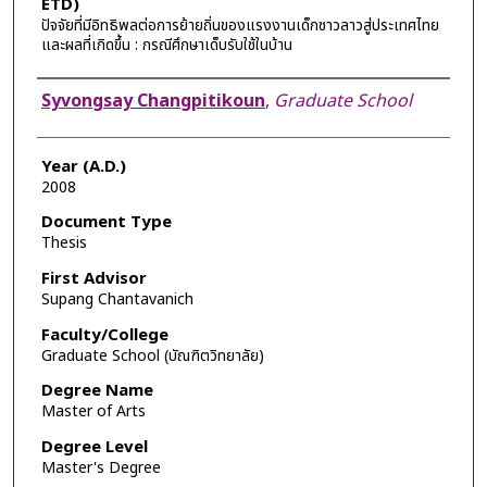
ETD)
ปัจจัยที่มีอิทธิพลต่อการย้ายถิ่นของแรงงานเด็กชาวลาวสู่ประเทศไทย
และผลที่เกิดขึ้น : กรณีศึกษาเด็บรับใช้ในบ้าน
Author
Syvongsay Changpitikoun
,
Graduate School
Year (A.D.)
2008
Document Type
Thesis
First Advisor
Supang Chantavanich
Faculty/College
Graduate School (บัณฑิตวิทยาลัย)
Degree Name
Master of Arts
Degree Level
Master's Degree