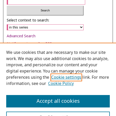
Select context to search:
Advanced Search
Notify me via email or
RSS
We use cookies that are necessary to make our site
Browse
work. We may also use additional cookies to analyze,
improve, and personalize our content and your
Collections
digital experience. You can manage your cookie
Disciplines
preferences using the
Cookie settings
link. For more
Authors
information, see our
Cookie Policy
Author Corner
Accept all cookies
Author FAQ