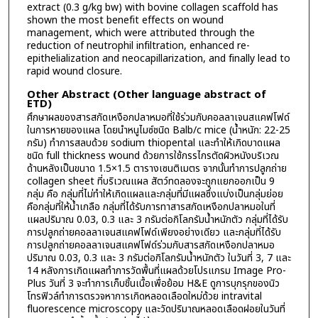
extract (0.3 g/kg bw) with bovine collagen scaffold has
shown the most benefit effects on wound
management, which were attributed through the
reduction of neutrophil infiltration, enhanced re-
epithelialization and neocapillarization, and finally lead to
rapid wound closure.
Other Abstract (Other language abstract of
ETD)
ศึกษาผลของสารสกัดเหงือกปลาหมอที่ใช้ร่วมกับคอลลาเจนสแคฟโฟด์
ในการหายของแผล โดยนำหนูไมซ์ชนิด Balb/c mice (น้ำหนัก: 22-25
กรัม) ทำการสลบด้วย sodium thiopental และทำให้เกิดบาดแผล
ชนิด full thickness wound ด้วยการใช้กรรไกรตัดผิวหนังบริเวณ
ด้านหลังเป็นขนาด 1.5×1.5 ตารางเซนติเมตร จากนั้นทำการปลูกถ่าย
collagen sheet ที่บริเวณแผล สัตว์ทดลองจะถูกแยกออกเป็น 9
กลุ่ม คือ กลุ่มที่ไม่ทำให้เกิดแผลและกลุ่มที่มีแผลซึ่งแบ่งเป็นกลุ่มย่อย
คือกลุ่มที่ให้น้ำเกลือ กลุ่มที่ได้รับการทาสารสกัดเหงือกปลาหมอในที่
แผลปริมาณ 0.03, 0.3 และ 3 กรัมต่อกิโลกรัมน้ำหนักตัว กลุ่มที่ได้รับ
การปลูกถ่ายคอลลาเจนสแคฟโฟด์เพียงอย่างเดียว และกลุ่มที่ได้รับ
การปลูกถ่ายคอลลาเจนสแคฟโฟด์ร่วมกับสารสกัดเหงือกปลาหมอ
ปริมาณ 0.03, 0.3 และ 3 กรัมต่อกิโลกรัมน้ำหนักตัว ในวันที่ 3, 7 และ
14 หลังการเกิดแผลทำการวัดพื้นที่แผลด้วยโปรแกรม Image Pro-
Plus วันที่ 3 จะทำการเก็บชิ้นเนื้อเพื่อย้อม H&E ดูการบุกรุกของนิว
โทรฟิวล์ทำการตรวจหาการเกิดหลอดเลือดใหม่ด้วย intravital
fluorescence microscopy และวัดปริมาณหลอดเลือดฝอยในวันที่