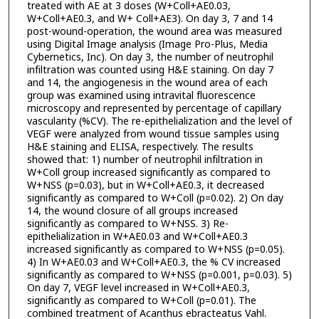
treated with AE at 3 doses (W+Coll+AE0.03,
W+Coll+AE0.3, and W+ Coll+AE3). On day 3, 7 and 14
post-wound-operation, the wound area was measured
using Digital Image analysis (Image Pro-Plus, Media
Cybernetics, Inc). On day 3, the number of neutrophil
infiltration was counted using H&E staining. On day 7
and 14, the angiogenesis in the wound area of each
group was examined using intravital fluorescence
microscopy and represented by percentage of capillary
vascularity (%CV). The re-epithelialization and the level of
VEGF were analyzed from wound tissue samples using
H&E staining and ELISA, respectively. The results
showed that: 1) number of neutrophil infiltration in
W+Coll group increased significantly as compared to
W+NSS (p=0.03), but in W+Coll+AE0.3, it decreased
significantly as compared to W+Coll (p=0.02). 2) On day
14, the wound closure of all groups increased
significantly as compared to W+NSS. 3) Re-
epithelialization in W+AE0.03 and W+Coll+AE0.3
increased significantly as compared to W+NSS (p=0.05).
4) In W+AE0.03 and W+Coll+AE0.3, the % CV increased
significantly as compared to W+NSS (p=0.001, p=0.03). 5)
On day 7, VEGF level increased in W+Coll+AE0.3,
significantly as compared to W+Coll (p=0.01). The
combined treatment of Acanthus ebracteatus Vahl.