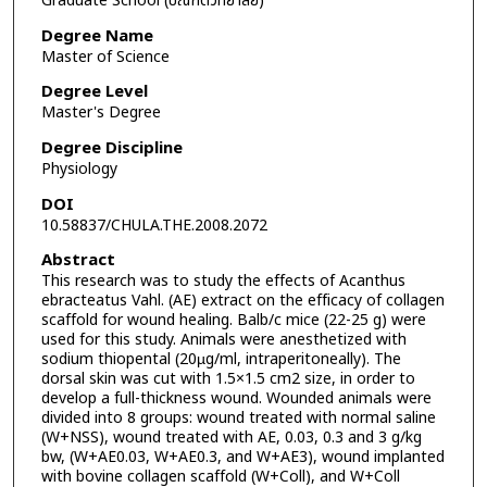
Graduate School (บัณฑิตวิทยาลัย)
Degree Name
Master of Science
Degree Level
Master's Degree
Degree Discipline
Physiology
DOI
10.58837/CHULA.THE.2008.2072
Abstract
This research was to study the effects of Acanthus
ebracteatus Vahl. (AE) extract on the efficacy of collagen
scaffold for wound healing. Balb/c mice (22-25 g) were
used for this study. Animals were anesthetized with
sodium thiopental (20µg/ml, intraperitoneally). The
dorsal skin was cut with 1.5×1.5 cm2 size, in order to
develop a full-thickness wound. Wounded animals were
divided into 8 groups: wound treated with normal saline
(W+NSS), wound treated with AE, 0.03, 0.3 and 3 g/kg
bw, (W+AE0.03, W+AE0.3, and W+AE3), wound implanted
with bovine collagen scaffold (W+Coll), and W+Coll