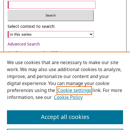
Select context to search:
Advanced Search
Notify me via email or
RSS
We use cookies that are necessary to make our site
Browse
work. We may also use additional cookies to analyze,
Collections
improve, and personalize our content and your
digital experience. You can manage your cookie
Disciplines
preferences using the
Cookie settings
link. For more
Authors
information, see our
Cookie Policy
Author Corner
Author FAQ
Accept all cookies