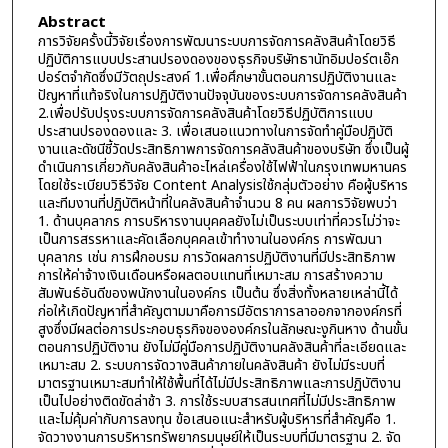
Abstract
การวิจัยครั้งนี้วิจัยเรื่องการพัฒนาระบบการจัดการคลังสินค้าโดยวิธี
ปฏิบัติการแบบประสานปรองดองของธุรกิจบริษัทธานัทอิมปอร์ตเอ๊ก
ปอร์ตจำกัดซึ่งมีวัตถุประสงค์ 1.เพื่อศึกษาขั้นตอนการปฏิบัติงานและ
ปัญหาที่แท้จริงในการปฏิบัติงานปัจจุบันของระบบการจัดการคลังสินค้า
2.เพื่อปรับปรุงระบบการจัดการคลังสินค้าโดยวิธีปฏิบัติการแบบ
ประสานปรองดองและ 3. เพื่อเสนอแนวทางในการจัดทำคู่มือปฏิบัติ
งานและดัชนีชี้วัดประสิทธิภาพการจัดการคลังสินค้าของบริษัท ซึ่งเป็นผู้
ดำเนินการเกี่ยวกับคลังสินค้าอะไหล่เครื่องใช้ไฟฟ้าในกรุงเทพมหานคร
โดยใช้ระเบียบวิธีวิจัย Content Analysisใช้กลุ่มตัวอย่าง คือผู้บริหาร
และทีมงานที่ปฏิบัติหน้าที่ในคลังสินค้าจำนวน 8 คน ผลการวิจัยพบว่า
1. ด้านบุคลากร การบริหารงานบุคคลยังไม่เป็นระบบเท่าที่ควรไม่ว่าจะ
เป็นการสรรหาและคัดเลือกบุคคลเข้าทำงานในองค์กร การพัฒนา
บุคลากร เช่น การฝึกอบรม การวัดผลการปฏิบัติงานที่มีประสิทธิภาพ
การให้ค่าจ้างเงินเดือนหรือผลตอบแทนที่เหมาะสม การสร้างความ
สัมพันธ์อันดีของพนักงานในองค์กร เป็นต้น ซึ่งสิ่งทั้งหลายเหล่านี้ได้
ก่อให้เกิดปัญหาที่สำคัญตามมาคือการมีอัตราการลาออกจากองค์กรที่
สูงซึ่งมีผลต่อการประกอบธุรกิจขององค์กรในลักษณะงูกินหาง ด้านขั้น
ตอนการปฏิบัติงาน ยังไม่มีคู่มือการปฏิบัติงานคลังสินค้าที่ละเอียดและ
เหมาะสม 2. ระบบการจัดวางสินค้าภายในคลังสินค้า ยังไม่มีระบบที่
มาตรฐานเหมาะสมทำให้ใช้พื้นที่ได้ไม่มีประสิทธิภาพและการปฏิบัติงาน
เป็นไปอย่างติดขัดล่าช้า 3. การใช้ระบบสารสนเทศที่ไม่มีประสิทธิภาพ
และไม่คุ้มค่ากับการลงทุน ข้อเสนอแนะสำหรับผู้บริหารที่สำคัญคือ 1.
จัดวางงานการบริหารทรัพยากรมนุษย์ให้เป็นระบบที่มีมาตรฐาน 2. จัด