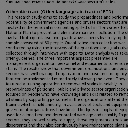
ขึ้นกับสิ่งแวดล้อมทางธรรมชาติเมื่อเกิดการรั่วไหลของคราบน้ำมันรั่วไหล
Other Abstract (Other language abstract of ETD)
This research study aims to study the preparedness and perform
potentiality of government agencies and private sectors that are
involved in the removal in combating spilled oil in Thai waters fol
National Plan to prevent and eliminate marine oil pollution. The 
involved both qualitative and quantitative aspects by studying th
sample consisted of 60 people. Quantitative data collection was
conducted by using the interview of the questionnaire. Qualitativ
collected through interviews with experts. Data analysis was tak
offer guidelines. The three important aspects presented are
management organization, personnel and equipments to remove 
stains. The results show that government organizations and priv
sectors have well-managed organization and have an emergency 
that can be implemented immediately following the event. They 
featured a training operation to remove oil stains invariably. In
preparedness of personnel, public and private sector organizatio
focused on people who have knowledge and skills related to rem
oil stains by supporting personnel in the organizations attend the
training which is held annually. In availability of tools and equipme
government organizations have limited budgets in supply of equ
used for a long time and deteriorated with age and usability. In pr
sectors, they are well ready to supply those equipments, tools an
dispersants and they also continuously have maintenance plans 