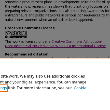
renewable procurement plans. In development solutions for oil spil
the waters flow, research has shown that it not only focuses on
preparing relevant organizations, but also creating awareness for
entrepreneurs and public networks in serious consequences to th
natural environment when an oil spill or leak happened.
Creative Commons License
This work is licensed under a
Creative Commons Attribution-
NonCommercial-No Derivative Works 4.0 International License
.
Recommended Citation
นวลรัตนตระกูล, อภิวัฒน์, "ความพร้อมขององค์กรที่เกี่ยวข้องในการขจัดคราบน้ำม
ไหลในน่านน้ำไทย" (2012).
Chulalongkorn University Theses and
Dissertations (Chula ETD)
. 17876.
https://digital.car.chula.ac.th/chulaetd/17876
 site work. We may also use additional cookies
nt and your digital experience. You can manage
ings
link. For more information, see our
Cookie
Home
|
About
|
FAQ
|
My Account
|
Access
Privacy
Copyright