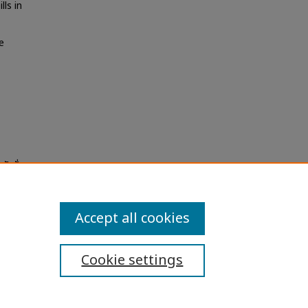
ls in
e
ันรั่ว
Accept all cookies
Cookie settings
ibility Statement