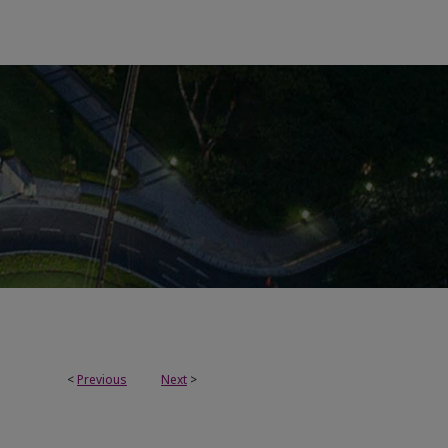
<
Previous
Next
>