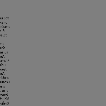
งาน ของ
ไหล ใน
ำเนินการ
รเก็บ
ูลเชิง
การ
บว่า
รถจะนำ
นขจัด
ต่างให้
น้ำมัน
านขจัด
์ขจัด
าใช้งาน
นมีความ
นการ
แนวทาง
ารเตรี
ำนึกให้
ที่จะมี