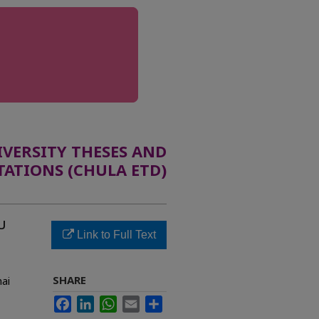
ERSITY THESES AND
TATIONS (CHULA ETD)
บ
Link to Full Text
SHARE
hai
Facebook
LinkedIn
WhatsApp
Email
Share