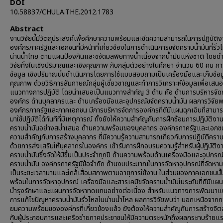
DOI
10.58837/CHULA.THE.2012.1783
Abstract
งานวิจัยนี้มีวัตถุประสงค์เพื่อศึกษาความพร้อมและขีดความสามารถในการปฏิบัติ
องค์กรภาครัฐและเอกชนที่มีหน้าที่เกี่ยวข้องในการดำเนินการขจัดคราบน้ำมันที่รั่ว
น่านน้ำไทย ตามแผนป้องกันและขจัดมลพิษทางน้ำเนื่องจากน้ำมันแห่งชาติ โดยด
วิจัยทั้งในเชิงปริมาณและเชิงคุณภาพ กับกลุ่มตัวอย่างในศึกษา จำนวน 60 คน กา
ข้อมูล เชิงปริมาณนั้นดำเนินการโดยการใช้แบบสอบถามเป็นเครื่องมือและเก็บข้อม
คุณภาพ ด้วยวิธีการสัมภาษณ์กลุ่มผู้เชี่ยวชาญและทำการวิเคราะห์ข้อมูลเพื่อเสนอ
แนวทางการปฏิบัติ โดยนำเสนอเป็นแนวทางสำคัญ 3 ด้าน คือ ด้านการบริหารจัด
องค์กร ด้านบุคลากรและ ด้านเครื่องมือและอุปกรณ์ขจัดคราบน้ำมัน ผลการวิจัยพ
องค์กรภาครัฐและภาคเอกชน มีการบริหารจัดการองค์กรที่ดีมีแผนฉุกเฉินที่สามา
มาใช้ปฏิบัติได้ทันทีที่มีเหตุการณ์ ทั้งยังให้ความสำคัญกับการฝึกซ้อมการปฏิบัติงา
คราบน้ำมันอย่างสม่ำเสมอ ด้านความพร้อมของบุคลากร องค์กรภาครัฐและเอกชน
ความสำคัญกับการสร้างบุคลากร ที่มีความรู้ความสามารถเกี่ยวกับการปฏิบัติคราบ
ด้วยการส่งเสริมให้บุคลากรในองค์กร เข้ารับการฝึกอบรมความรู้สำหรับผู้ปฏิบัติง
คราบน้ำมันซึ่งจัดให้มีขึ้นเป็นประจำทุกปี ด้านความพร้อมด้านเครื่องมือและอุปกรณ
คราบน้ำมัน องค์กรภาครัฐมีข้อจำกัด ด้านงบประมาณในการจัดหาอุปกรณ์ที่จัดหาม
เป็นระยะเวลานานและใกล้เสื่อมสภาพตามอายุการใช้งาน ในส่วนของภาคเอกชนนั้
พร้อมในการจัดหาอุปกรณ์ เครื่องมือและสารเคมีขจัดคราบน้ำมันในระดับที่ดีมีแผ
บำรุงรักษาและแผนการจัดหาทดแทนอย่างต่อเนื่อง สำหรับแนวทางการพัฒนา
การแก้ไขปัญหาคราบน้ำมันรั่วไหลในน่านน้ำไหล ผลการวิจัยพบว่า นอกเหนือจากก
ยมความพร้อมขององค์กรที่เกี่ยวข้องแล้ว ยังต้องให้ความสำคัญกับการสร้างจิตส
กับผู้ประกอบการและเครือข่ายภาคประชาชนให้มีความตระหนักถึงผลกระทบร้ายแรง