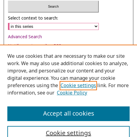
Select context to search:
Advanced Search
Notify me via email or
RSS
We use cookies that are necessary to make our site
Browse
work. We may also use additional cookies to analyze,
Collections
improve, and personalize our content and your
digital experience. You can manage your cookie
Disciplines
preferences using the
Cookie settings
link. For more
Authors
information, see our
Cookie Policy
Author Corner
Author FAQ
Accept all cookies
Cookie settings