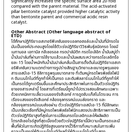
significantly increased the specific surface area 20-fold
compared with the parent material. The acid-activated
pillar bentonite catalyst provided higher catalytic activity
than bentonite parent and commercial acidic resin
catalyst.
Other Abstract (Other language abstract of
ETD)
ได้ศึกษาปฏิกิริยาเอสเทอริฟิเคชันของแอลกอฮอล์และน้ำมันที่มีกรดไข
มันเป็นองค์ประกอบสูงโดยใช้ตัวเร่งปฏิกิริยาวิวิธพันธุ์ชนิดกรด โดยมี
เมทานอล เอทานิล กลีเซอรอล กรดปาล์มิติก กรดโอเลิอิก น้ำมันสบู่ดำ
น้ำมันปาล์มที่ผ่านการใช้งานแล้วและน้ำมันผสมระหว่างกรดโอเลอิกร้อ
ยละ 15 โดยน้ำหนักกับน้ำมันปาล์มกลั่นเป็นสารตั้งต้นในปฏิกิริยาเอสเท
อริฟิเคชันความแตกต่างทางรูปร่างสัณฐานวิทยาและขนาดรูพรุนของ
สารเอสบีเอ-15 ซิลิการรูพรุนขนาดกลาง ที่เติมหมู่กรดโพรพิลซัลโฟนิ
ก ดินเบนโทไนต์ที่ถูกทำให้เป็นกรด และดินพิลลาร์เบนโทไนต์ที่ถูกทำให้
เป็นกรดได้ถูกเตรียมขึ้นและศึกษาประสิทธิภาพในการเป็นตัวเร่งปฏิกิร
ยาของสารเหล่านี้ โดยสารที่เตรียมนี้ถูกนำไปตรวจสอบลักษณะเฉพาะ
ด้วยเทคนิคการเลี้ยวเบนของรังสีเอกซ์ การดูดซับแก๊สไนโตรเจน การ
เรืองแสงของรังสีเอกซ์ กล้องจุลทรรศน์แบบส่องกราด และ
กล้องจุลทรรศน์แบบส่งอผ่าน ตัวเร่งปฏิกิริยาเอสบีเอ-15 ที่มีลักษณะ
เป็นเกลียวเชือกที่มีหมู่กรดโพรพิลซัลโฟนิกแสดงประสิทธิภาพการเป็น
ตัวเร่งปฏิกิริยาสูงที่สุดในการเปลี่ยนกรดโอเลอิกและให้ผลิผลิต
ไตรกลีเซอไรด์สูงที่สุดเนื่องด้วยตัวเร่งปฏิกิริยานี้มีความเป็นกรดและมี
พื้นที่ผิวในการเกิดปฏิกิริยสูงนอกจากนี้วิธีการที่เหมาะสมในการเพิ่ม
ความเป็นกรดให้ดินเบนโทไนต์มีผลทำให้ดินเบนโทไนต์นี้แสดง