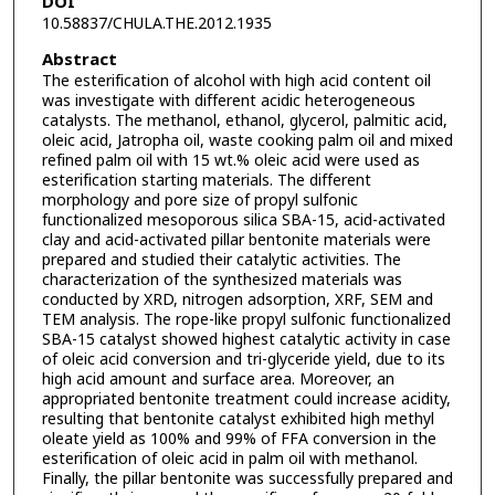
DOI
10.58837/CHULA.THE.2012.1935
Abstract
The esterification of alcohol with high acid content oil
was investigate with different acidic heterogeneous
catalysts. The methanol, ethanol, glycerol, palmitic acid,
oleic acid, Jatropha oil, waste cooking palm oil and mixed
refined palm oil with 15 wt.% oleic acid were used as
esterification starting materials. The different
morphology and pore size of propyl sulfonic
functionalized mesoporous silica SBA-15, acid-activated
clay and acid-activated pillar bentonite materials were
prepared and studied their catalytic activities. The
characterization of the synthesized materials was
conducted by XRD, nitrogen adsorption, XRF, SEM and
TEM analysis. The rope-like propyl sulfonic functionalized
SBA-15 catalyst showed highest catalytic activity in case
of oleic acid conversion and tri-glyceride yield, due to its
high acid amount and surface area. Moreover, an
appropriated bentonite treatment could increase acidity,
resulting that bentonite catalyst exhibited high methyl
oleate yield as 100% and 99% of FFA conversion in the
esterification of oleic acid in palm oil with methanol.
Finally, the pillar bentonite was successfully prepared and