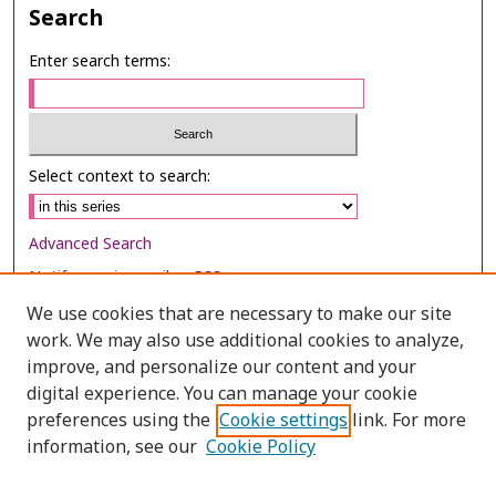
Search
Enter search terms:
Select context to search:
Advanced Search
Notify me via email or
RSS
We use cookies that are necessary to make our site
Browse
work. We may also use additional cookies to analyze,
Collections
improve, and personalize our content and your
digital experience. You can manage your cookie
Disciplines
preferences using the
Cookie settings
link. For more
Authors
information, see our
Cookie Policy
Author Corner