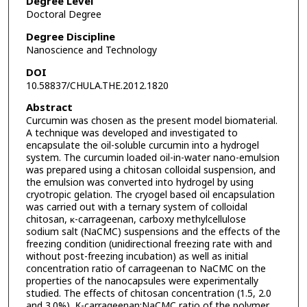
Degree Level
Doctoral Degree
Degree Discipline
Nanoscience and Technology
DOI
10.58837/CHULA.THE.2012.1820
Abstract
Curcumin was chosen as the present model biomaterial.
A technique was developed and investigated to
encapsulate the oil-soluble curcumin into a hydrogel
system. The curcumin loaded oil-in-water nano-emulsion
was prepared using a chitosan colloidal suspension, and
the emulsion was converted into hydrogel by using
cryotropic gelation. The cryogel based oil encapsulation
was carried out with a ternary system of colloidal
chitosan, κ-carrageenan, carboxy methylcellulose
sodium salt (NaCMC) suspensions and the effects of the
freezing condition (unidirectional freezing rate with and
without post-freezing incubation) as well as initial
concentration ratio of carrageenan to NaCMC on the
properties of the nanocapsules were experimentally
studied. The effects of chitosan concentration (1.5, 2.0
and 3.0%), К-carrageenan:NaCMC ratio of the polymer