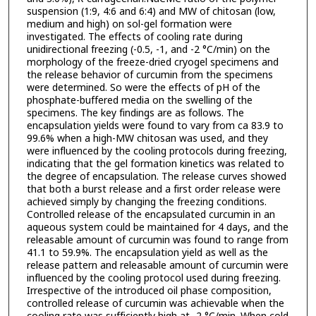
suspension (1:9, 4:6 and 6:4) and MW of chitosan (low,
medium and high) on sol-gel formation were
investigated. The effects of cooling rate during
unidirectional freezing (-0.5, -1, and -2 °C/min) on the
morphology of the freeze-dried cryogel specimens and
the release behavior of curcumin from the specimens
were determined. So were the effects of pH of the
phosphate-buffered media on the swelling of the
specimens. The key findings are as follows. The
encapsulation yields were found to vary from ca 83.9 to
99.6% when a high-MW chitosan was used, and they
were influenced by the cooling protocols during freezing,
indicating that the gel formation kinetics was related to
the degree of encapsulation. The release curves showed
that both a burst release and a first order release were
achieved simply by changing the freezing conditions.
Controlled release of the encapsulated curcumin in an
aqueous system could be maintained for 4 days, and the
releasable amount of curcumin was found to range from
41.1 to 59.9%. The encapsulation yield as well as the
release pattern and releasable amount of curcumin were
influenced by the cooling protocol used during freezing.
Irrespective of the introduced oil phase composition,
controlled release of curcumin was achievable when the