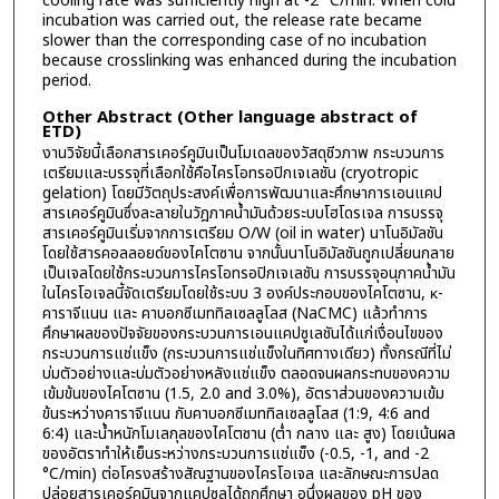
cooling rate was sufficiently high at -2 °C/min. When cold
incubation was carried out, the release rate became
slower than the corresponding case of no incubation
because crosslinking was enhanced during the incubation
period.
Other Abstract (Other language abstract of
ETD)
งานวิจัยนี้เลือกสารเคอร์คูมินเป็นโมเดลของวัสดุชีวภาพ กระบวนการ
เตรียมและบรรจุที่เลือกใช้คือไครโอทรอปิกเจเลชัน (cryotropic
gelation) โดยมีวัตถุประสงค์เพื่อการพัฒนาและศึกษาการเอนแคป
สารเคอร์คูมินซึ่งละลายในวัฎภาคน้ำมันด้วยระบบโฮโดรเจล การบรรจุ
สารเคอร์คูมินเริ่มจากการเตรียม O/W (oil in water) นาโนอิมัลชัน
โดยใช้สารคอลลอยด์ของไคโตซาน จากนั้นนาโนอิมัลชันถูกเปลี่ยนกลาย
เป็นเจลโดยใช้กระบวนการไครโอทรอปิกเจเลชัน การบรรจุอนุภาคน้ำมัน
ในไครโอเจลนี้จัดเตรียมโดยใช้ระบบ 3 องค์ประกอบของไคโตซาน, κ-
คาราจีแนน และ คาบอกซีเมททิลเซลลูโลส (NaCMC) แล้วทำการ
ศึกษาผลของปัจจัยของกระบวนการเอนแคปซูเลชันได้แก่เงื่อนไขของ
กระบวนการแช่แข็ง (กระบวนการแช่แข็งในทิศทางเดียว) ทั้งกรณีที่ไม่
บ่มตัวอย่างและบ่มตัวอย่างหลังแช่แข็ง ตลอดจนผลกระทบของความ
เข้มข้นของไคโตซาน (1.5, 2.0 and 3.0%), อัตราส่วนของความเข้ม
ข้นระหว่างคาราจีแนน กับคาบอกซีเมททิลเซลลูโลส (1:9, 4:6 and
6:4) และน้ำหนักโมเลกุลของไคโตซาน (ต่ำ กลาง และ สูง) โดยเน้นผล
ของอัตราทำให้เย็นระหว่างกระบวนการแช่แข็ง (-0.5, -1, and -2
°C/min) ต่อโครงสร้างสัณฐานของไครโอเจล และลักษณะการปลด
ปล่อยสารเคอร์คูมินจากแคปซูลได้ถูกศึกษา อนึ่งผลของ pH ของ