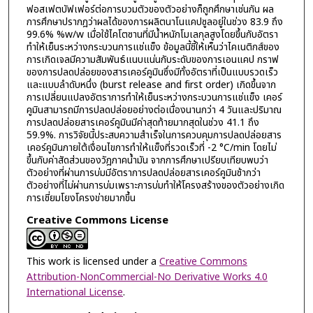
ฟอสเฟตบัฟเฟอร์ต่อการบวมตัวของตัวอย่างก็ถูกศึกษาเช่นกัน ผล
การศึกษาปรากฎว่าผลได้ของการผลิตนาโนแคปซูลอยู่ในช่วง 83.9 ถึง
99.6% %w/w เมื่อใช้ไคโตซานที่มีน้ำหนักโมเลกุลสูงโดยขึ้นกับอัตรา
ทำให้เย็นระหว่างกระบวนการแช่แข็ง ข้อมูลนี้ชี้ให้เห็นว่าไคเนติกส์ของ
การเกิดเจลมีความสัมพันธ์แนบแน่นกับระดับของการเอนแคป กราฟ
ของการปลดปล่อยของสารเคอร์คูมินซึ่งมีทั้งอัตราที่เป็นแบบรวดเร็ว
และแบบลำดับหนึ่ง (burst release and first order) เกิดขึ้นจาก
การเปลี่ยนแปลงอัตราการทำให้เย็นระหว่างกระบวนการแช่แข็ง เคอร์
คูมินสามารถมีการปลดปล่อยอย่างต่อเนื่องนานกว่า 4 วันและปริมาณ
การปลดปล่อยสารเคอร์คูมินมีค่าสุดท้ายมากสุดในช่วง 41.1 ถึง
59.9%. การวิจัยนี้ประสบความสำเร็จในการควบคุมการปลดปล่อยสาร
เคอร์คูมินภายใต้เงื่อนไขการทำให้แข็งที่รวดเร็วที่ -2 °C/min โดยไม่
ขึ้นกับค่าสัดส่วนของวัฎภาคน้ำมัน จากการศึกษาเปรียบเทียบพบว่า
ตัวอย่างที่ผ่านการบ่มมีอัตราการปลดปล่อยสารเคอร์คูมินช้ากว่า
ตัวอย่างที่ไม่ผ่านการบ่มเพราะการบ่มทำให้โครงสร้างของตัวอย่างเกิด
การเชี่ยมโยงโครงข่ายมากขึ้น
Creative Commons License
This work is licensed under a
Creative Commons
Attribution-NonCommercial-No Derivative Works 4.0
International License
.