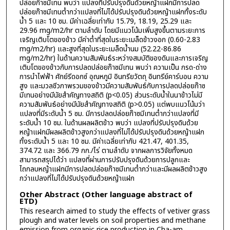
ปล่อยก๊าซมีเทน พบว่า แปลงที่ปรับปรุงดินด้วยหญ้าแฝกมีการปลด
ปล่อยก๊าซมีเทนต่ำกว่าแปลงที่ไม่ได้ปรับปรุงดินด้วยหญ้าแฝกทั้งระดับ
น้ำ 5 และ 10 ซม. มีค่าเฉลี่ยเท่ากับ 15.79, 18.19, 25.29 และ
29.96 mg/m2/hr ตามลำดับ โดยมีแนวโน้มเพิ่มสูงขึ้นตามระยะการ
เจริญเติบโตของข้าว มีค่าต่ำที่สุดในระยะเมล็ดข้าวงอก (0.60-2.83
mg/m2/hr) และสูงที่สุดในระยะเมล็ดน้ำนม (52.22-86.86
mg/m2/hr) ในด้านความสัมพันธ์ระหว่างสมบัติของดินและการเจริญ
เติบโตของข้าวกับการปลดปล่อยก๊าซมีเทน พบว่า ความเป็น กรด-ด่าง
การนำไฟฟ้า ศักย์รีดอกซ์ อุณหภูมิ อินทรียวัตถุ อินทรีย์คาร์บอน ความ
สูง และมวลชีวภาพรวมของข้าวมีความสัมพันธ์กับการปลดปล่อยก๊าซ
มีเทนอย่างมีนัยสำคัญทางสถิติ (p<0.05) ส่วนระดับน้ำในนาข้าวไม่มี
ความสัมพันธ์อย่างมีนัยสำคัญทางสถิติ (p>0.05) แต่พบแนวโน้มว่า
แปลงที่มีระดับน้ำ 5 ซม. มีการปลดปล่อยก๊าซมีเทนต่ำกว่าแปลงที่มี
ระดับน้ำ 10 ซม. ในด้านผลผลิตข้าว พบว่า แปลงที่ปรับปรุงดินด้วย
หญ้าแฝกมีผลผลิตข้าวสูงกว่าแปลงที่ไม่ได้ปรับปรุงดินด้วยหญ้าแฝก
ทั้งระดับน้ำ 5 และ 10 ซม. มีค่าเฉลี่ยเท่ากับ 421.47, 401.35,
374.72 และ 366.79 กก./ไร่ ตามลำดับ จากผลการวิจัยทั้งหมด
สามารถสรุปได้ว่า แปลงที่ผ่านการปรับปรุงดินด้วยการปลูกและ
ไถกลบหญ้าแฝกมีการปลดปล่อยก๊าซมีเทนต่ำกว่าและมีผลผลิตข้าวสูง
กว่าแปลงที่ไม่ได้ปรับปรุงดินด้วยหญ้าแฝก
Other Abstract (Other language abstract of
ETD)
This research aimed to study the effects of vetiver grass
plough and water levels on soil properties and methane
emission from organic rice production in Cha-am