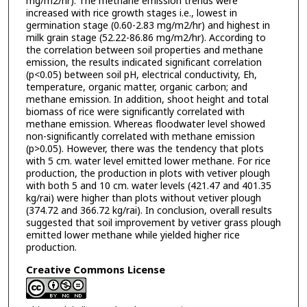
mg/m2/hr). The methane emission trends were
increased with rice growth stages i.e., lowest in
germination stage (0.60-2.83 mg/m2/hr) and highest in
milk grain stage (52.22-86.86 mg/m2/hr). According to
the correlation between soil properties and methane
emission, the results indicated significant correlation
(p<0.05) between soil pH, electrical conductivity, Eh,
temperature, organic matter, organic carbon; and
methane emission. In addition, shoot height and total
biomass of rice were significantly correlated with
methane emission. Whereas floodwater level showed
non-significantly correlated with methane emission
(p>0.05). However, there was the tendency that plots
with 5 cm. water level emitted lower methane. For rice
production, the production in plots with vetiver plough
with both 5 and 10 cm. water levels (421.47 and 401.35
kg/rai) were higher than plots without vetiver plough
(374.72 and 366.72 kg/rai). In conclusion, overall results
suggested that soil improvement by vetiver grass plough
emitted lower methane while yielded higher rice
production.
Creative Commons License