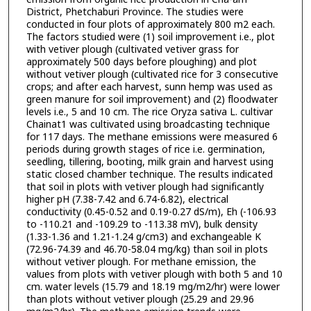
District, Phetchaburi Province. The studies were
conducted in four plots of approximately 800 m2 each.
The factors studied were (1) soil improvement i.e., plot
with vetiver plough (cultivated vetiver grass for
approximately 500 days before ploughing) and plot
without vetiver plough (cultivated rice for 3 consecutive
crops; and after each harvest, sunn hemp was used as
green manure for soil improvement) and (2) floodwater
levels i.e., 5 and 10 cm. The rice Oryza sativa L. cultivar
Chainat1 was cultivated using broadcasting technique
for 117 days. The methane emissions were measured 6
periods during growth stages of rice i.e. germination,
seedling, tillering, booting, milk grain and harvest using
static closed chamber technique. The results indicated
that soil in plots with vetiver plough had significantly
higher pH (7.38-7.42 and 6.74-6.82), electrical
conductivity (0.45-0.52 and 0.19-0.27 dS/m), Eh (-106.93
to -110.21 and -109.29 to -113.38 mV), bulk density
(1.33-1.36 and 1.21-1.24 g/cm3) and exchangeable K
(72.96-74.39 and 46.70-58.04 mg/kg) than soil in plots
without vetiver plough. For methane emission, the
values from plots with vetiver plough with both 5 and 10
cm. water levels (15.79 and 18.19 mg/m2/hr) were lower
than plots without vetiver plough (25.29 and 29.96