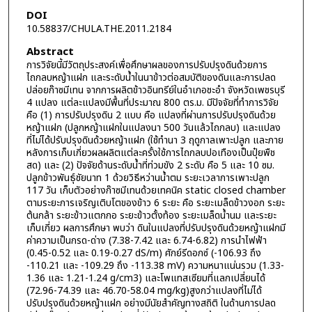
DOI
10.58837/CHULA.THE.2011.2184
Abstract
การวิจัยนี้มีวัตถุประสงค์เพื่อศึกษาผลของการปรับปรุงดินด้วยการ
ไถกลบหญ้าแฝก และระดับน้ำในนาข้าวต่อสมบัติของดินและการปลด
ปล่อยก๊าซมีเทน จากการผลิตข้าวอินทรีย์ในอำเภอชะอำ จังหวัดเพชรบุรี
4 แปลง แต่ละแปลงมีพื้นที่ประมาณ 800 ตร.ม. มีปัจจัยที่ทำการวิจัย
คือ (1) การปรับปรุงดิน 2 แบบ คือ แปลงที่ผ่านการปรับปรุงดินด้วย
หญ้าแฝก (ปลูกหญ้าแฝกในแปลงนา 500 วันแล้วไถกลบ) และแปลง
ที่ไม่ได้ปรับปรุงดินด้วยหญ้าแฝก (ใช้ทำนา 3 ฤดูกาลเพาะปลูก และภาย
หลังการเก็บเกี่ยวผลผลิตแต่ละครั้งใช้การไถกลบปอเทืองเป็นปุ๋ยพืช
สด) และ (2) ปัจจัยด้านระดับน้ำที่ท่วมขัง 2 ระดับ คือ 5 และ 10 ซม.
ปลูกข้าวพันธุ์ชัยนาท 1 ด้วยวิธีหว่านน้ำตม ระยะเวลาการเพาะปลูก
117 วัน เก็บตัวอย่างก๊าซมีเทนด้วยเทคนิค static closed chamber
ตามระยะการเจริญเติบโตของข้าว 6 ระยะ คือ ระยะเมล็ดข้าวงอก ระยะ
ต้นกล้า ระยะข้าวแตกกอ ระยะข้าวตั้งท้อง ระยะเมล็ดน้ำนม และระยะ
เก็บเกี่ยว ผลการศึกษา พบว่า ดินในแปลงที่ปรับปรุงดินด้วยหญ้าแฝกมี
ค่าความเป็นกรด-ด่าง (7.38-7.42 และ 6.74-6.82) การนำไฟฟ้า
(0.45-0.52 และ 0.19-0.27 dS/m) ศักย์รีดอกซ์ (-106.93 ถึง
-110.21 และ -109.29 ถึง -113.38 mV) ความหนาแน่นรวม (1.33-
1.36 และ 1.21-1.24 g/cm3) และโพแทสเซียมที่แลกเปลี่ยนได้
(72.96-74.39 และ 46.70-58.04 mg/kg)สูงกว่าแปลงที่ไม่ได้
ปรับปรุงดินด้วยหญ้าแฝก อย่างมีนัยสำคัญทางสถิติ ในด้านการปลด