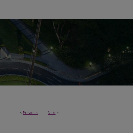
<
Previous
Next
>