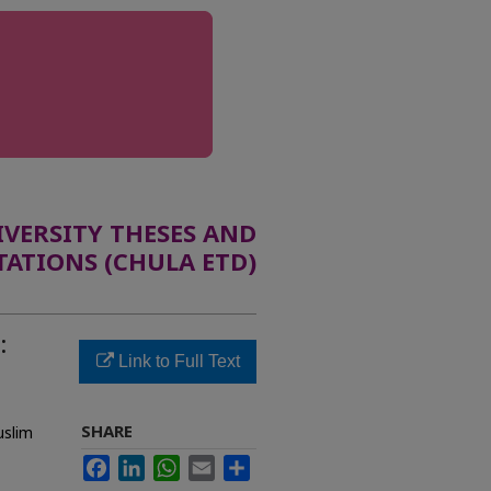
ERSITY THESES AND
TATIONS (CHULA ETD)
:
Link to Full Text
SHARE
uslim
Facebook
LinkedIn
WhatsApp
Email
Share