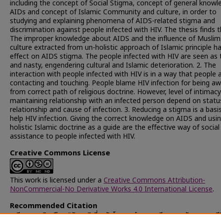
including the concept of Social Stigma, concept of general knowl
AIDs and concept of Islamic Community and culture, in order to
studying and explaining phenomena of AIDS-related stigma and
discrimination against people infected with HIV. The thesis finds t
The improper knowledge about AIDS and the influence of Muslim
culture extracted from un-holistic approach of Islamic principle h
effect on AIDS stigma. The people infected with HIV are seen as t
and nasty, engendering cultural and Islamic deterioration. 2. The
interaction with people infected with HIV is in a way that people 
contacting and touching. People blame HIV infection for being a
from correct path of religious doctrine. However, level of intimac
maintaining relationship with an infected person depend on statu
relationship and cause of infection. 3. Reducing a stigma is a basi
help HIV infection. Giving the correct knowledge on AIDS and usi
holistic Islamic doctrine as a guide are the effective way of social
assistance to people infected with HIV.
Creative Commons License
This work is licensed under a
Creative Commons Attribution-
NonCommercial-No Derivative Works 4.0 International License
.
Recommended Citation
หะยีวาเงาะ, นิฮาฟีซา, "ทัศนคติเกี่ยวกับโรคเอดส์และการตีตราทางสังคม : กรณี