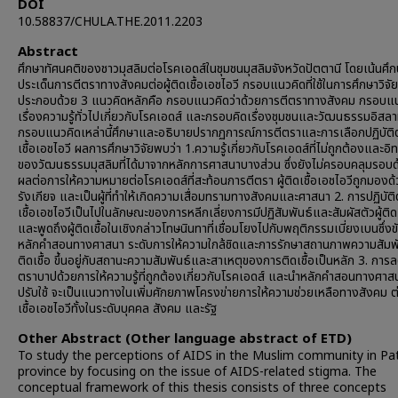
DOI
10.58837/CHULA.THE.2011.2203
Abstract
ศึกษาทัศนคติของชาวมุสลิมต่อโรคเอดส์ในชุมชนมุสลิมจังหวัดปัตตานี โดยเน้นศึ
ประเด็นการตีตราทางสังคมต่อผู้ติดเชื้อเอชไอวี กรอบแนวคิดที่ใช้ในการศึกษาวิจัยน
ประกอบด้วย 3 แนวคิดหลักคือ กรอบแนวคิดว่าด้วยการตีตราทางสังคม กรอบแ
เรื่องความรู้ทั่วไปเกี่ยวกับโรคเอดส์ และกรอบคิดเรื่องชุมชนและวัฒนธรรมอิสลา
กรอบแนวคิดเหล่านี้ศึกษาและอธิบายปรากฏการณ์การตีตราและการเลือกปฏิบัติต่
เชื้อเอชไอวี ผลการศึกษาวิจัยพบว่า 1.ความรู้เกี่ยวกับโรคเอดส์ที่ไม่ถูกต้องและอิ
ของวัฒนธรรมมุสลิมที่ได้มาจากหลักการศาสนาบางส่วน ซึ่งยังไม่ครอบคลุมรอบด้
ผลต่อการให้ความหมายต่อโรคเอดส์ที่สะท้อนการตีตรา ผู้ติดเชื้อเอชไอวีถูกมองด
รังเกียจ และเป็นผู้ที่ทำให้เกิดความเสื่อมทรามทางสังคมและศาสนา 2. การปฏิบัติต
เชื้อเอชไอวีเป็นไปในลักษณะของการหลีกเลี่ยงการมีปฏิสัมพันธ์และสัมผัสตัวผู้ติดเ
และพูดถึงผู้ติดเชื้อในเชิงกล่าวโทษนินทาที่เชื่อมโยงไปกับพฤติกรรมเบี่ยงเบนซึ่งข
หลักคำสอนทางศาสนา ระดับการให้ความใกล้ชิดและการรักษาสถานภาพความสัมพันธ
ติดเชื้อ ขึ้นอยู่กับสถานะความสัมพันธ์และสาเหตุของการติดเชื้อเป็นหลัก 3. การ
ตราบาปด้วยการให้ความรู้ที่ถูกต้องเกี่ยวกับโรคเอดส์ และนำหลักคำสอนทางศาส
ปรับใช้ จะเป็นแนวทางในเพิ่มศักยภาพโครงข่ายการให้ความช่วยเหลือทางสังคม ต่อ
เชื้อเอชไอวีทั้งในระดับบุคคล สังคม และรัฐ
Other Abstract (Other language abstract of ETD)
To study the perceptions of AIDS in the Muslim community in Pa
province by focusing on the issue of AIDS-related stigma. The
conceptual framework of this thesis consists of three concepts