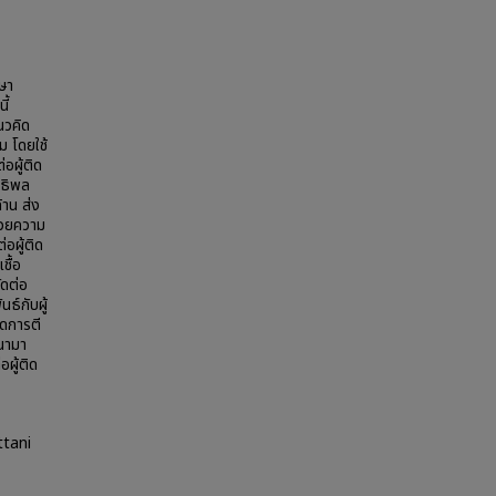
กษา
ี้
นวคิด
ม โดยใช้
อผู้ติด
ทธิพล
าน ส่ง
้วยความ
่อผู้ติด
ชื้อ
ัดต่อ
์กับผู้
ลดการตี
นามา
ผู้ติด
ttani