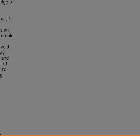
edge of
hat; 1.
as an
errible
avoid
way
y and
s of
s to
ng
ศึกษา