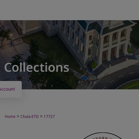
Account
>
>
Home
Chula-ETD
17727