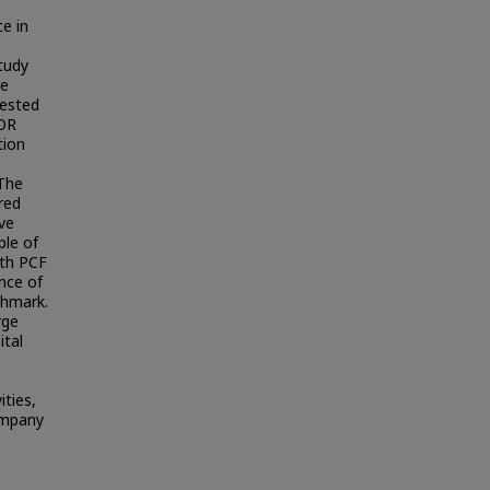
e in
tudy
ve
rested
COR
tion
The
red
ve
ple of
ith PCF
nce of
chmark.
rge
ital
ties,
ompany