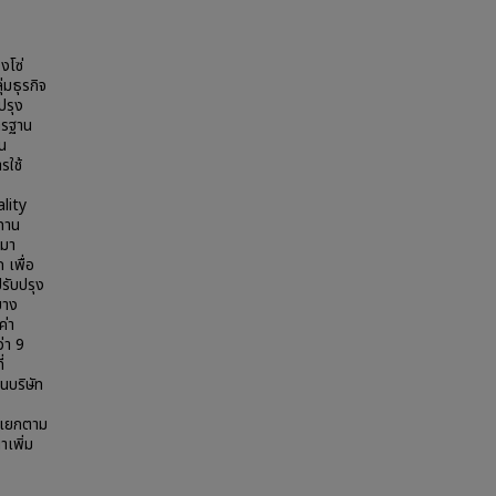
งโซ่
มธุรกิจ
ปรุง
ตรฐาน
ิน
รใช้
lity
ทาน
นมา
 เพื่อ
รับปรุง
บาง
ค่า
่า 9
่
นบริษัท
าแยกตาม
เพิ่ม