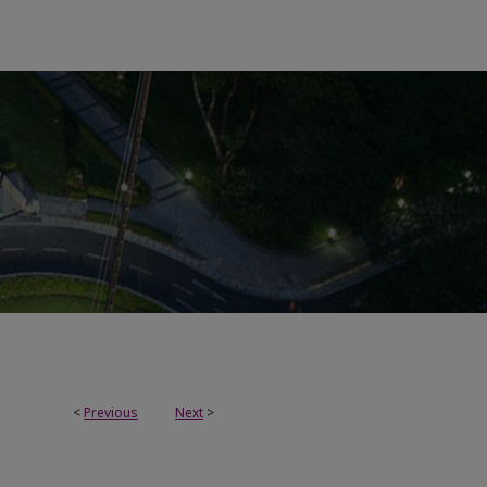
<
Previous
Next
>