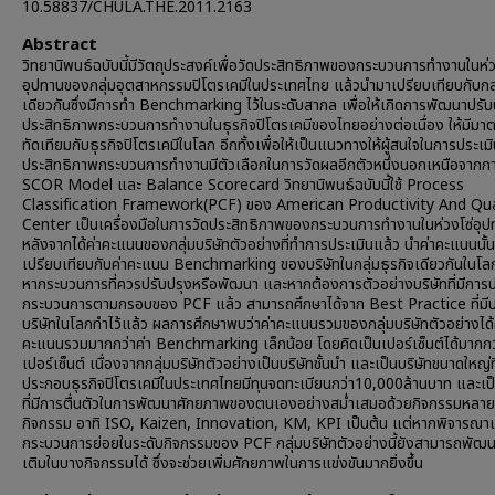
10.58837/CHULA.THE.2011.2163
Abstract
วิทยานิพนธ์ฉบับนี้มีวัตถุประสงค์เพื่อวัดประสิทธิภาพของกระบวนการทำงานในห่ว
อุปทานของกลุ่มอุตสาหกรรมปิโตรเคมีในประเทศไทย แล้วนำมาเปรียบเทียบกับกลุ่
เดียวกันซึ่งมีการทำ Benchmarking ไว้ในระดับสากล เพื่อให้เกิดการพัฒนาปรับ
ประสิทธิภาพกระบวนการทำงานในธุรกิจปิโตรเคมีของไทยอย่างต่อเนื่อง ให้มีมา
ทัดเทียมกับธุรกิจปิโตรเคมีในโลก อีกทั้งเพื่อให้เป็นแนวทางให้ผู้สนใจในการประเม
ประสิทธิภาพกระบวนการทำงานมีตัวเลือกในการวัดผลอีกตัวหนึ่งนอกเหนือจากกา
SCOR Model และ Balance Scorecard วิทยานิพนธ์ฉบับนี้ใช้ Process
Classification Framework(PCF) ของ American Productivity And Qua
Center เป็นเครื่องมือในการวัดประสิทธิภาพของกระบวนการทำงานในห่วงโซ่อุป
หลังจากได้ค่าคะแนนของกลุ่มบริษัทตัวอย่างที่ทำการประเมินแล้ว นำค่าคะแนนนั้
เปรียบเทียบกับค่าคะแนน Benchmarking ของบริษัทในกลุ่มธุรกิจเดียวกันในโลก
หากระบวนการที่ควรปรับปรุงหรือพัฒนา และหากต้องการตัวอย่างบริษัทที่มีการป
กระบวนการตามกรอบของ PCF แล้ว สามารถศึกษาได้จาก Best Practice ที่มี
บริษัทในโลกทำไว้แล้ว ผลการศึกษาพบว่าค่าคะแนนรวมของกลุ่มบริษัทตัวอย่างได้
คะแนนรวมมากกว่าค่า Benchmarking เล็กน้อย โดยคิดเป็นเปอร์เซ็นต์ได้มากกว
เปอร์เซ็นต์ เนื่องจากกลุ่มบริษัทตัวอย่างเป็นบริษัทชั้นนำ และเป็นบริษัทขนาดใหญ่ที
ประกอบธุรกิจปิโตรเคมีในประเทศไทยมีทุนจดทะเบียนกว่า10,000ล้านบาท และเป็
ที่มีการตื่นตัวในการพัฒนาศักยภาพของตนเองอย่างสม่ำเสมอด้วยกิจกรรมหลาย
กิจกรรม อาทิ ISO, Kaizen, Innovation, KM, KPI เป็นต้น แต่หากพิจารณ
กระบวนการย่อยในระดับกิจกรรมของ PCF กลุ่มบริษัทตัวอย่างนี้ยังสามารถพัฒนา
เติมในบางกิจกรรมได้ ซึ่งจะช่วยเพิ่มศักยภาพในการแข่งขันมากยิ่งขึ้น