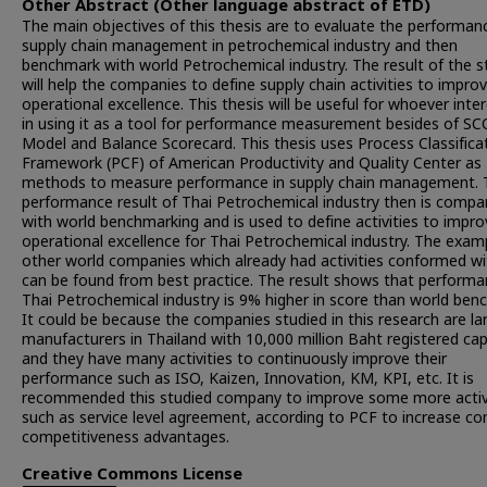
Other Abstract (Other language abstract of ETD)
The main objectives of this thesis are to evaluate the performanc
supply chain management in petrochemical industry and then
benchmark with world Petrochemical industry. The result of the s
will help the companies to define supply chain activities to impro
operational excellence. This thesis will be useful for whoever inte
in using it as a tool for performance measurement besides of S
Model and Balance Scorecard. This thesis uses Process Classifica
Framework (PCF) of American Productivity and Quality Center as
methods to measure performance in supply chain management. 
performance result of Thai Petrochemical industry then is compa
with world benchmarking and is used to define activities to impro
operational excellence for Thai Petrochemical industry. The exam
other world companies which already had activities conformed w
can be found from best practice. The result shows that performa
Thai Petrochemical industry is 9% higher in score than world ben
It could be because the companies studied in this research are la
manufacturers in Thailand with 10,000 million Baht registered cap
and they have many activities to continuously improve their
performance such as ISO, Kaizen, Innovation, KM, KPI, etc. It is
recommended this studied company to improve some more activi
such as service level agreement, according to PCF to increase c
competitiveness advantages.
Creative Commons License