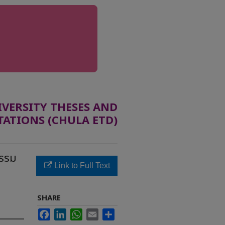
ERSITY THESES AND
TATIONS (CHULA ETD)
กรรม
Link to Full Text
SHARE
Facebook
LinkedIn
WhatsApp
Email
Share