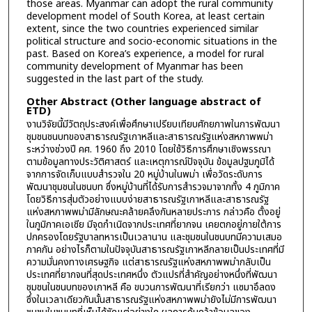
those areas. Myanmar can adopt the rural community
development model of South Korea, at least certain
extent, since the two countries experienced similar
political structure and socio-economic situations in the
past. Based on Korea’s experience, a model for rural
community development of Myanmar has been
suggested in the last part of the study.
Other Abstract (Other language abstract of
ETD)
งานวิจัยนี้มีวัตถุประสงค์เพื่อศึกษาเปรียบเทียบศักยภาพในการพัฒนา
ชุมชนชนบทของสาธารณรัฐเกาหลีและสาธารณรัฐแห่งสหภาพพม่า
ระหว่างช่วงปี คศ. 1960 ถึง 2010 โดยใช้วิธีการศึกษาเชิงพรรณา
ตามข้อมูลทางประวัติศาสตร์ และเหตุการณ์ปัจจุบัน ข้อมูลปฐมภูมิได้
จากการจัดเก็บแบบสำรวจใน 20 หมู่บ้านในพม่า เพื่อวัดระดับการ
พัฒนาชุมชนในชนบท ซึ่งหมู่บ้านที่ได้รับการสำรวจมาจากทั้ง 4 ภูมิภาค
โดยวิธีการสุ่มตัวอย่างแบบง่ายสาธารณรัฐเกาหลีและสาธารณรัฐ
แห่งสหภาพพม่ามีลักษณะคล้ายคลึงกันหลายประการ กล่าวคือ ตั้งอยู่
ในภูมิภาคเอเชีย มีจุดกำเนิดจากประเทศที่ยากจน เคยตกอยู่ภายใต้การ
ปกครองโดยรัฐบาลทหารเป็นเวลานาน และชุมชนในชนบทมีความเสมอ
ภาคกัน อย่างไรก็ตามในปัจจุบันสาธารณรัฐเกาหลีกลายเป็นประเทศที่มี
ความมั่นคงทางเศรษฐกิจ แต่สาธารณรัฐแห่งสหภาพพม่ากลับเป็น
ประเทศที่ยากจนที่สุดประเทศหนึ่ง ตัวแปรที่สำคัญอย่างหนึ่งที่พัฒนา
ชุมชนในชนบทของเกาหลี คือ ขบวนการพัฒนาที่เรียกว่า แซมาอึลดง
ซึ่งในเวลาเดียวกันนั้นสาธารณรัฐแห่งสหภาพพม่ายังไม่มีการพัฒนา