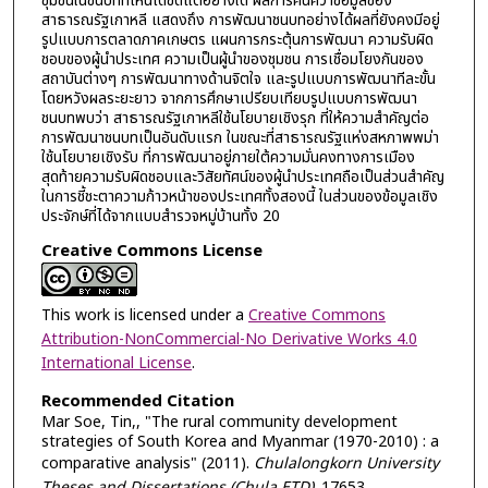
ชุมชนในชนบทที่เห็นได้ชัดแต่อย่างใด ผลการค้นคว้าข้อมูลของ
สาธารณรัฐเกาหลี แสดงถึง การพัฒนาชนบทอย่างได้ผลที่ยังคงมีอยู่
รูปแบบการตลาดภาคเกษตร แผนการกระตุ้นการพัฒนา ความรับผิด
ชอบของผู้นำประเทศ ความเป็นผู้นำของชุมชน การเชื่อมโยงกันของ
สถาบันต่างๆ การพัฒนาทางด้านจิตใจ และรูปแบบการพัฒนาทีละขั้น
โดยหวังผลระยะยาว จากการศึกษาเปรียบเทียบรูปแบบการพัฒนา
ชนบทพบว่า สาธารณรัฐเกาหลีใช้นโยบายเชิงรุก ที่ให้ความสำคัญต่อ
การพัฒนาชนบทเป็นอันดับแรก ในขณะที่สาธารณรัฐแห่งสหภาพพม่า
ใช้นโยบายเชิงรับ ที่การพัฒนาอยู่ภายใต้ความมั่นคงทางการเมือง
สุดท้ายความรับผิดชอบและวิสัยทัศน์ของผู้นำประเทศถือเป็นส่วนสำคัญ
ในการชี้ชะตาความก้าวหน้าของประเทศทั้งสองนี้ ในส่วนของข้อมูลเชิง
ประจักษ์ที่ได้จากแบบสำรวจหมู่บ้านทั้ง 20
Creative Commons License
This work is licensed under a
Creative Commons
Attribution-NonCommercial-No Derivative Works 4.0
International License
.
Recommended Citation
Mar Soe, Tin,, "The rural community development
strategies of South Korea and Myanmar (1970-2010) : a
comparative analysis" (2011).
Chulalongkorn University
Theses and Dissertations (Chula ETD)
. 17653.