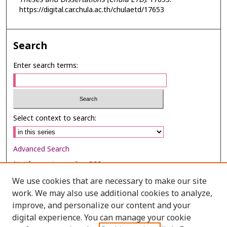
https://digital.car.chula.ac.th/chulaetd/17653
Search
Enter search terms:
Select context to search:
Advanced Search
Notify me via email or
RSS
We use cookies that are necessary to make our site
Browse
work. We may also use additional cookies to analyze,
Collections
improve, and personalize our content and your
digital experience. You can manage your cookie
Disciplines