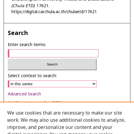
(Chula ETD)
. 17621.
https://digital.car.chula.ac.th/chulaetd/17621
Search
Enter search terms:
Select context to search:
Advanced Search
Notify me via email or
RSS
We use cookies that are necessary to make our site
Browse
work. We may also use additional cookies to analyze,
Collections
improve, and personalize our content and your