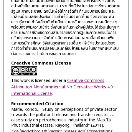
ปล่อยและเคลื่อนย้ายมลพิษที่มีต่อภาคเอกชนและการบริหารจัดการ
อย่างยั่งยืนในภาค อุตสาหกรรม รวมทั้งมีประโยชน์อย่างชัดเจนต่อภาค
รัฐและภาคประชาชน ดังนั้นเพื่อให้การจัดทำ ทำเนียบการปล่อย และ
เคลื่อนย้ายมลพิษประสบความสำเร็จในประเทศไทย จึงควรที่จะเพิ่ม
ความรู้ความเข้าใจเกี่ยวกับทำเนียบฯ และอันตรายของสารเคมีต่าง ๆ
พร้อมทั้งเพิ่มความเข้าใจ ซึ่งกันและกันระหว่างผู้มีส่วนได้ส่วนเสียทุก ๆ
ฝ่าย และการสร้างขีดความสามารถของภาครัฐและภาคเอกชนในการ
ปรับปรุงกระบวนการจัดทำทำเนียบการปล่อยและเคลื่อนย้ายมลพิษ
และควรมีการศึกษา วิจัยในอุตสาหกรรมอื่น ๆ ให้เข้าใจประโยชน์ของ
การจัดทำทำเนียบการปล่อยและเคลื่อนย้ายมลพิษ ในสภาพที่เหมาะสม
ต่อการของการดำเนินการของภาคเอกชน
Creative Commons License
This work is licensed under a
Creative Commons
Attribution-NonCommercial-No Derivative Works 4.0
International License
.
Recommended Citation
Marie, Kondo,, "Study on perceptions of private sector
towards the pollutant release and transfer register : a
case study on petrochemical industry in the Map Ta
Phut industrial estate, Rayong, Thailand" (2011).
Chulalongkorn University Theses and Dissertations