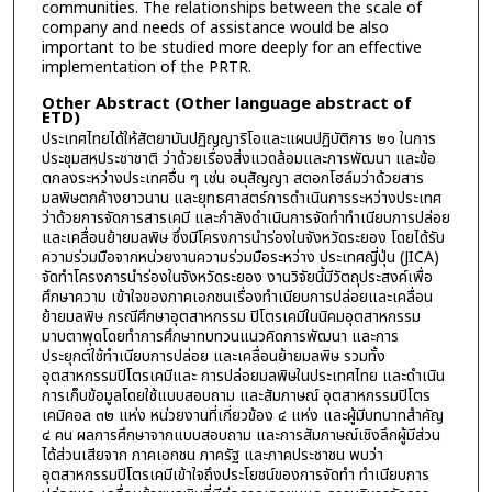
communities. The relationships between the scale of
company and needs of assistance would be also
important to be studied more deeply for an effective
implementation of the PRTR.
Other Abstract (Other language abstract of
ETD)
ประเทศไทยได้ให้สัตยาบันปฏิญญาริโอและแผนปฏิบัติการ ๒๑ ในการ
ประชุมสหประชาชาติ ว่าด้วยเรื่องสิ่งแวดล้อมและการพัฒนา และข้อ
ตกลงระหว่างประเทศอื่น ๆ เช่น อนุสัญญา สตอกโฮล์มว่าด้วยสาร
มลพิษตกค้างยาวนาน และยุทธศาสตร์การดำเนินการระหว่างประเทศ
ว่าด้วยการจัดการสารเคมี และกำลังดำเนินการจัดทำทำเนียบการปล่อย
และเคลื่อนย้ายมลพิษ ซึ่งมีโครงการนำร่องในจังหวัดระยอง โดยได้รับ
ความร่วมมือจากหน่วยงานความร่วมมือระหว่าง ประเทศญี่ปุ่น (JICA)
จัดทำโครงการนำร่องในจังหวัดระยอง งานวิจัยนี้มีวัตถุประสงค์เพื่อ
ศึกษาความ เข้าใจของภาคเอกชนเรื่องทำเนียบการปล่อยและเคลื่อน
ย้ายมลพิษ กรณีศึกษาอุตสาหกรรม ปิโตรเคมีในนิคมอุตสาหกรรม
มาบตาพุดโดยทำการศึกษาทบทวนแนวคิดการพัฒนา และการ
ประยุกต์ใช้ทำเนียบการปล่อย และเคลื่อนย้ายมลพิษ รวมทั้ง
อุตสาหกรรมปิโตรเคมีและ การปล่อยมลพิษในประเทศไทย และดำเนิน
การเก็บข้อมูลโดยใช้แบบสอบถาม และสัมภาษณ์ อุตสาหกรรมปิโตร
เคมิคอล ๓๒ แห่ง หน่วยงานที่เกี่ยวข้อง ๔ แห่ง และผู้มีบทบาทสำคัญ
๔ คน ผลการศึกษาจากแบบสอบถาม และการสัมภาษณ์เชิงลึกผู้มีส่วน
ได้ส่วนเสียจาก ภาคเอกชน ภาครัฐ และภาคประชาชน พบว่า
อุตสาหกรรมปิโตรเคมีเข้าใจถึงประโยชน์ของการจัดทำ ทำเนียบการ