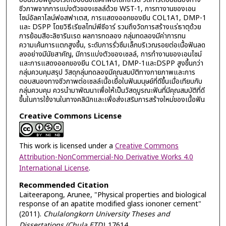
ชีวภาพจากการแบ่งตัวของเซลล์ด้วย WST-1, การทางานของเอน
ไซม์อัลคาไลน์ฟอสฟาเตส, การแสดงออกของยีน COL1A1, DMP-1
และ DSPP โดยวิธีเรียลไทม์พีซีอาร์ รวมถึงวัดการสร้างแร่ธาตุด้วย
การย้อมสีอะลิซารินเรด ผลการทดลอง กลุ่มทดลองมีค่าการทน
ความเค้นการแตกสูงขึ้น, ระดับการรั่วซึมเล็กบริเวณรอยต่อเนื้อฟันลด
ลงอย่างมีนัยสาคัญ, มีการแบ่งตัวของเซลล์, การทำงานของเอนไซม์
และการแสดงออกของยีน COL1A1, DMP-1และDSPP สูงขึ้นกว่า
กลุ่มควบคุมสรุป วัสดุกลุ่มทดลองมีคุณสมบัติทางกายภาพและการ
ตอบสนองทางชีวภาพต่อเซลล์เนื้อเยื่อในฟันมนุษย์ที่ดีขึ้นเมื่อเทียบกับ
กลุ่มควบคุม ควรนำมาพัฒนาเพื่อให้เป็นวัสดุบูรณะฟันที่มีคุณสมบัติที่ดี
ขึ้นในการใช้งานในทางคลินิกและเพื่อส่งเสริมการสร้างใหม่ของเนื้อฟัน
Creative Commons License
This work is licensed under a
Creative Commons
Attribution-NonCommercial-No Derivative Works 4.0
International License
.
Recommended Citation
Laiteerapong, Arunee, "Physical properties and biological
response of an apatite modified glass iononer cement"
(2011).
Chulalongkorn University Theses and
Dissertations (Chula ETD)
. 17614.