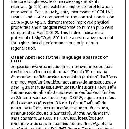
fracture toughness, less microleakage at dentin
interface (p<.05) and exhibited higher cell proliferation,
improved ALPase activity, early expression of COL1A1,
DMP-1 and DSPP compared to the control. Conclusion.
2.5% MgCO₃ApGIC demonstrated improved physical
properties and biological response to human pulp cells
compared to Fuji IX GP®. This finding indicated a
potential of MgCO₃ApGIC to be a restorative material
for higher clinical performance and pulp-dentin
regeneration.
Other Abstract (Other language abstract of
ETD)
วัตถุประสงค์ เพื่อพัฒนาคุณสมบัติทางกายภาพและการตอบสนอง
ทางชีวภาพของวัสดุกลาสไอโอโนเมอร์ (ซีเมนต์) วิธีการทดลอง
สังเคราะห์ผงแมกนีเซียมคาร์บอเนต อะปาไทท์ (อะปาไทท์) ด้วยวิธีการ
ตกตะกอน พิสูจน์เอกลักษณ์ด้วยกล้องจุลทรรศน์อิเลคตรอนชนิดส่อง
กราด, ฟูเรียร์ทรานสฟอร์มอินฟราเรดสเปกโทรเมตรีและเอกซเรย์โฟ
โตอิเลคตรอนสเปกโทรสโกปี เตรียมกลุ่มทดสอบโดยใส่อะปาไทท์ร้อย
ละ 2.5 โดยน้าหนักในผงซีเมนต์ (Fuji IX GP®, กลุ่มควบคุม) ผสมผง
กับส่วนของเหลว (อัตราส่วน 3.6 ต่อ 1) ด้วยเครื่องปั่นอมัลกัม
ทดสอบเวลาแข็งตัว, ความทนแรงอัด,การทนความเค้นการแตก,
ความทนแรงยึดเฉือนและระดับการรั่วซึมเล็กตามเกณฑ์มาตรฐาน
สากล วัดการคายแคลเซียม และแมกนีเซียมไอออนโดยอินดัก
ทีฟคัปเปิลพลาสมาออพติคอลอีมิสชันสเปกโทรสโกปี, ฟลูออไรด์ไอ
ออนด้วยฟลูออไรด์ไอออนซีเล็คทีฟอิเล็กโทรด วัดการตอบสนองทาง