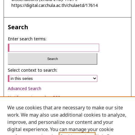
https://digital.car.chula.ac.th/chulaetd/17614
Search
Enter search terms:
Select context to search:
Advanced Search
Notify me via email or
RSS
We use cookies that are necessary to make our site
Browse
work. We may also use additional cookies to analyze,
Collections
improve, and personalize our content and your
digital experience. You can manage your cookie
Disciplines