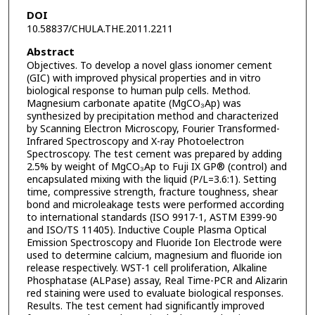
DOI
10.58837/CHULA.THE.2011.2211
Abstract
Objectives. To develop a novel glass ionomer cement
(GIC) with improved physical properties and in vitro
biological response to human pulp cells. Method.
Magnesium carbonate apatite (MgCO₃Ap) was
synthesized by precipitation method and characterized
by Scanning Electron Microscopy, Fourier Transformed-
Infrared Spectroscopy and X-ray Photoelectron
Spectroscopy. The test cement was prepared by adding
2.5% by weight of MgCO₃Ap to Fuji IX GP® (control) and
encapsulated mixing with the liquid (P/L=3.6:1). Setting
time, compressive strength, fracture toughness, shear
bond and microleakage tests were performed according
to international standards (ISO 9917-1, ASTM E399-90
and ISO/TS 11405). Inductive Couple Plasma Optical
Emission Spectroscopy and Fluoride Ion Electrode were
used to determine calcium, magnesium and fluoride ion
release respectively. WST-1 cell proliferation, Alkaline
Phosphatase (ALPase) assay, Real Time-PCR and Alizarin
red staining were used to evaluate biological responses.
Results. The test cement had significantly improved